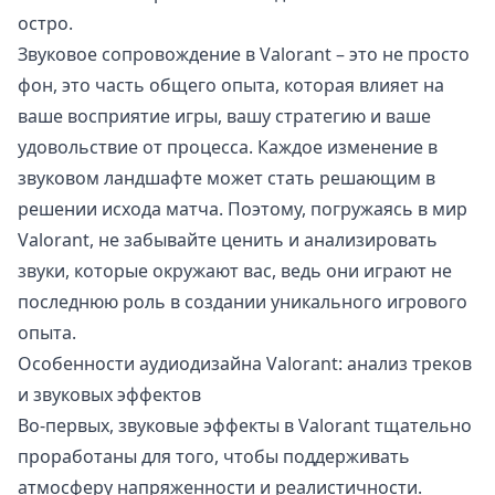
остро.
Звуковое сопровождение в Valorant – это не просто
фон, это часть общего опыта, которая влияет на
ваше восприятие игры, вашу стратегию и ваше
удовольствие от процесса. Каждое изменение в
звуковом ландшафте может стать решающим в
решении исхода матча. Поэтому, погружаясь в мир
Valorant, не забывайте ценить и анализировать
звуки, которые окружают вас, ведь они играют не
последнюю роль в создании уникального игрового
опыта.
Особенности аудиодизайна Valorant: анализ треков
и звуковых эффектов
Во-первых, звуковые эффекты в Valorant тщательно
проработаны для того, чтобы поддерживать
атмосферу напряженности и реалистичности.