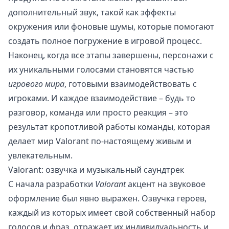
дополнительный звук, такой как эффекты
окружения или фоновые шумы, которые помогают
создать полное погружение в игровой процесс.
Наконец, когда все этапы завершены, персонажи с
их уникальными голосами становятся частью
игрового мира
, готовыми взаимодействовать с
игроками. И каждое взаимодействие – будь то
разговор, команда или просто реакция – это
результат кропотливой работы команды, которая
делает мир Valorant по-настоящему живым и
увлекательным.
Valorant: озвучка и музыкальный саундтрек
С начала разработки
Valorant
акцент на звуковое
оформление был явно выражен. Озвучка героев,
каждый из которых имеет свой собственный набор
голосов и фраз, отражает их индивидуальность и