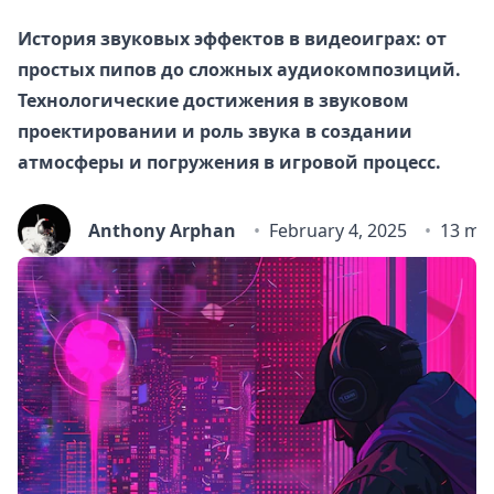
История звуковых эффектов в видеоиграх: от
простых пипов до сложных аудиокомпозиций.
Технологические достижения в звуковом
проектировании и роль звука в создании
атмосферы и погружения в игровой процесс.
Anthony Arphan
February 4, 2025
13 mi