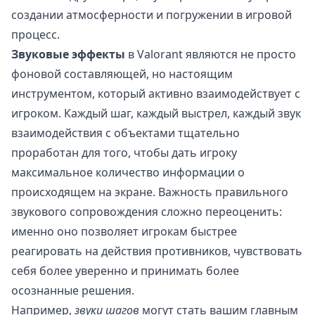
создании атмосферности и погружении в игровой
процесс.
Звуковые эффекты
в Valorant являются не просто
фоновой составляющей, но настоящим
инструментом, который активно взаимодействует с
игроком. Каждый шаг, каждый выстрел, каждый звук
взаимодействия с объектами тщательно
проработан для того, чтобы дать игроку
максимальное количество информации о
происходящем на экране. Важность правильного
звукового сопровождения сложно переоценить:
именно оно позволяет игрокам быстрее
реагировать на действия противников, чувствовать
себя более уверенно и принимать более
осознанные решения.
Например,
звуки шагов
могут стать вашим главным