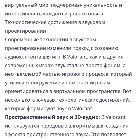
виртуальный мир, подчеркивая уникальность и
интенсивность каждого игрового опыта.
Технологические достижения в звуковом
проектировании
Современные технологии в звуковом
проектировании изменили подход к созданию
аудиоконтента для игр. В Valorant, как и в других
современных играх, звук стал не просто фоном, а
неотъемлемой частью игрового процесса, который
усиливает погружение и помогает игрокам
ориентироваться в виртуальном пространстве. Вот
несколько ключевых технологических достижений,
которые формируют звук в Valorant:
Пространственный звук и 3D-аудио:
В Valorant
используются передовые алгоритмы для создания
эффекта пространственного звука. Это позволяет