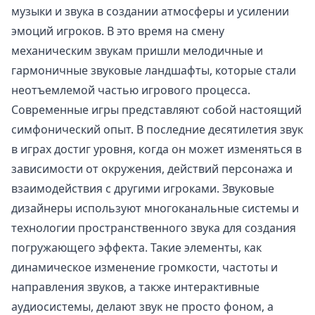
музыки и звука в создании атмосферы и усилении
эмоций игроков. В это время на смену
механическим звукам пришли мелодичные и
гармоничные звуковые ландшафты, которые стали
неотъемлемой частью игрового процесса.
Современные игры представляют собой настоящий
симфонический опыт. В последние десятилетия звук
в играх достиг уровня, когда он может изменяться в
зависимости от окружения, действий персонажа и
взаимодействия с другими игроками. Звуковые
дизайнеры используют многоканальные системы и
технологии пространственного звука для создания
погружающего эффекта. Такие элементы, как
динамическое изменение громкости, частоты и
направления звуков, а также интерактивные
аудиосистемы, делают звук не просто фоном, а