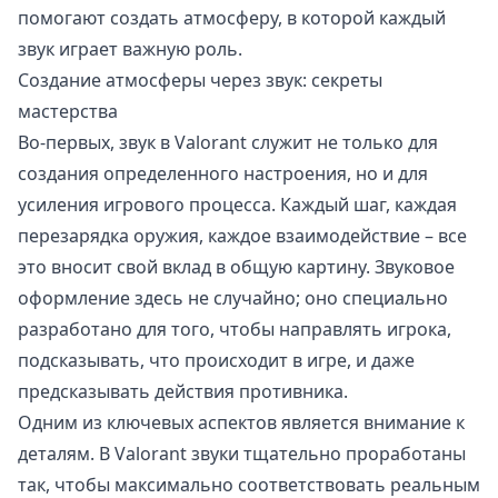
помогают создать атмосферу, в которой каждый
звук играет важную роль.
Создание атмосферы через звук: секреты
мастерства
Во-первых, звук в Valorant служит не только для
создания определенного настроения, но и для
усиления игрового процесса. Каждый шаг, каждая
перезарядка оружия, каждое взаимодействие – все
это вносит свой вклад в общую картину. Звуковое
оформление здесь не случайно; оно специально
разработано для того, чтобы направлять игрока,
подсказывать, что происходит в игре, и даже
предсказывать действия противника.
Одним из ключевых аспектов является внимание к
деталям. В Valorant звуки тщательно проработаны
так, чтобы максимально соответствовать реальным