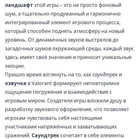
ландшафт
этой игры – это не просто фоновый
шум, а тщательно продуманный и гармонично
интегрированный элемент игрового процесса,
который способен поднять атмосферу на новый
уровень. От динамичных звуков выстрелов до
загадочных шумов окружающей среды, каждый звук
здесь имеет своё значение и приносит уникальные
эмоции.
Пришло время взглянуть на то, как
саундтрек
и
озвучка
в Valorant формируют неповторимое
ощущение погружения и взаимодействия с
игровым миром. Создатели игры вложили душу в
разработку звукового оформления, что позволяет
игрокам чувствовать себя настоящими
участниками напряжённых и захватывающих
сражений.
Саундтрек
сочетает в себе элементы