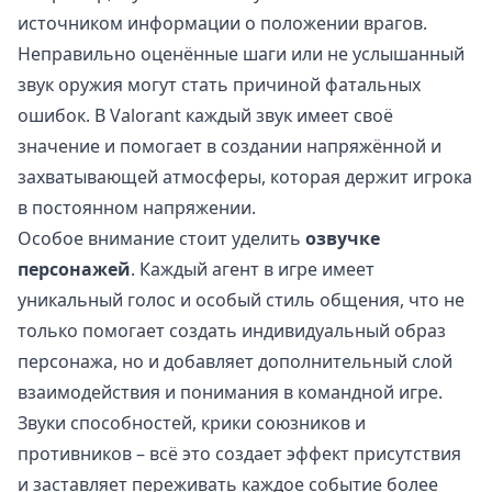
источником информации о положении врагов.
Неправильно оценённые шаги или не услышанный
звук оружия могут стать причиной фатальных
ошибок. В Valorant каждый звук имеет своё
значение и помогает в создании напряжённой и
захватывающей атмосферы, которая держит игрока
в постоянном напряжении.
Особое внимание стоит уделить
озвучке
персонажей
. Каждый агент в игре имеет
уникальный голос и особый стиль общения, что не
только помогает создать индивидуальный образ
персонажа, но и добавляет дополнительный слой
взаимодействия и понимания в командной игре.
Звуки способностей, крики союзников и
противников – всё это создает эффект присутствия
и заставляет переживать каждое событие более