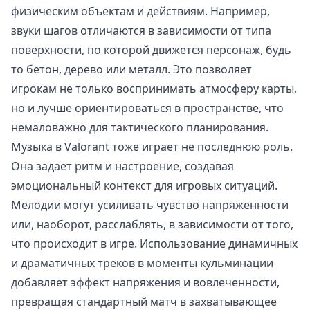
физическим объектам и действиям. Например,
звуки шагов отличаются в зависимости от типа
поверхности, по которой движется персонаж, будь
то бетон, дерево или металл. Это позволяет
игрокам не только воспринимать атмосферу карты,
но и лучше ориентироваться в пространстве, что
немаловажно для тактического планирования.
Музыка в Valorant тоже играет не последнюю роль.
Она задает ритм и настроение, создавая
эмоциональный контекст для игровых ситуаций.
Мелодии могут усиливать чувство напряженности
или, наоборот, расслаблять, в зависимости от того,
что происходит в игре. Использование динамичных
и драматичных треков в моменты кульминации
добавляет эффект напряжения и вовлеченности,
превращая стандартный матч в захватывающее