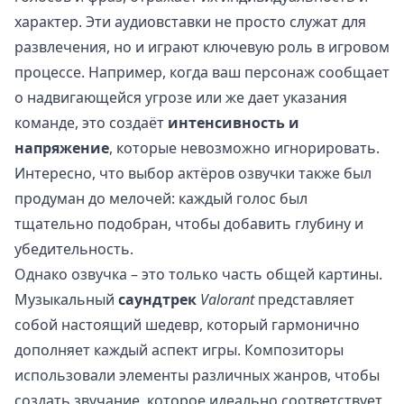
характер. Эти аудиовставки не просто служат для
развлечения, но и играют ключевую роль в игровом
процессе. Например, когда ваш персонаж сообщает
о надвигающейся угрозе или же дает указания
команде, это создаёт
интенсивность и
напряжение
, которые невозможно игнорировать.
Интересно, что выбор актёров озвучки также был
продуман до мелочей: каждый голос был
тщательно подобран, чтобы добавить глубину и
убедительность.
Однако озвучка – это только часть общей картины.
Музыкальный
саундтрек
Valorant
представляет
собой настоящий шедевр, который гармонично
дополняет каждый аспект игры. Композиторы
использовали элементы различных жанров, чтобы
создать звучание, которое идеально соответствует