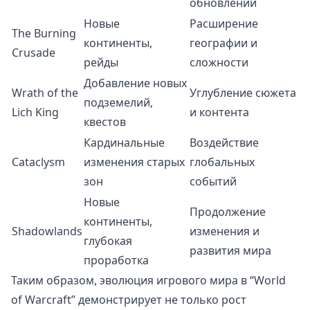
обновлений
Новые
Расширение
The Burning
континенты,
географии и
Crusade
рейды
сложности
Добавление новых
Wrath of the
Углубление сюжета
подземелий,
Lich King
и контента
квестов
Кардинальные
Воздействие
Cataclysm
изменения старых
глобальных
зон
событий
Новые
Продолжение
континенты,
Shadowlands
изменения и
глубокая
развития мира
проработка
Таким образом, эволюция игрового мира в “World
of Warcraft” демонстрирует не только рост