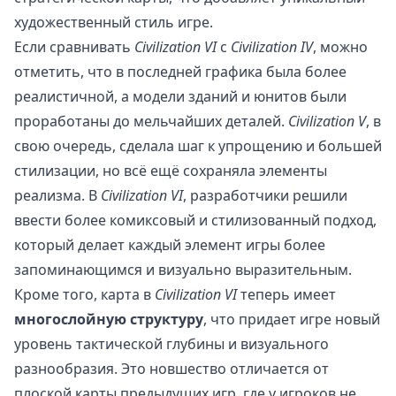
художественный стиль игре.
Если сравнивать
Civilization VI
с
Civilization IV
, можно
отметить, что в последней графика была более
реалистичной, а модели зданий и юнитов были
проработаны до мельчайших деталей.
Civilization V
, в
свою очередь, сделала шаг к упрощению и большей
стилизации, но всё ещё сохраняла элементы
реализма. В
Civilization VI
, разработчики решили
ввести более комиксовый и стилизованный подход,
который делает каждый элемент игры более
запоминающимся и визуально выразительным.
Кроме того, карта в
Civilization VI
теперь имеет
многослойную структуру
, что придает игре новый
уровень тактической глубины и визуального
разнообразия. Это новшество отличается от
плоской карты предыдущих игр, где у игроков не