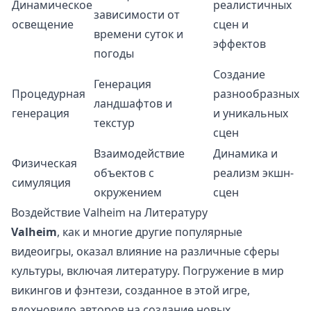
Динамическое
реалистичных
зависимости от
освещение
сцен и
времени суток и
эффектов
погоды
Создание
Генерация
Процедурная
разнообразных
ландшафтов и
генерация
и уникальных
текстур
сцен
Взаимодействие
Динамика и
Физическая
объектов с
реализм экшн-
симуляция
окружением
сцен
Воздействие Valheim на Литературу
Valheim
, как и многие другие популярные
видеоигры, оказал влияние на различные сферы
культуры, включая литературу. Погружение в мир
викингов и фэнтези, созданное в этой игре,
вдохновило авторов на создание новых