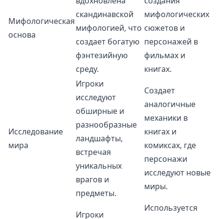
вдохновлена
создания
скандинавской
мифологических
Мифологическая
мифологией, что
сюжетов и
основа
создает богатую
персонажей в
фэнтезийную
фильмах и
среду.
книгах.
Игроки
Создает
исследуют
аналогичные
обширные и
механики в
разнообразные
Исследование
книгах и
ландшафты,
мира
комиксах, где
встречая
персонажи
уникальных
исследуют новые
врагов и
миры.
предметы.
Используется
Игроки