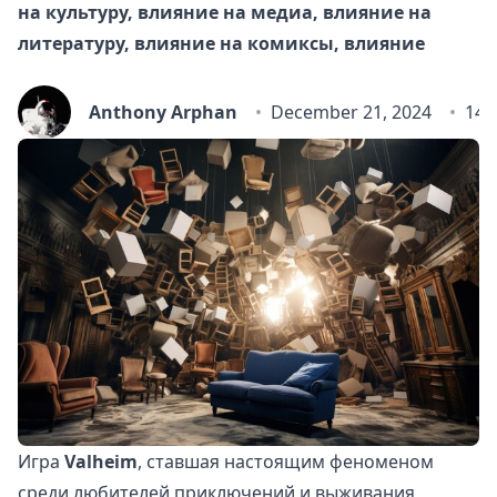
на культуру, влияние на медиа, влияние на
литературу, влияние на комиксы, влияние
Anthony Arphan
December 21, 2024
14 
Игра
Valheim
, ставшая настоящим феноменом
среди любителей приключений и выживания,