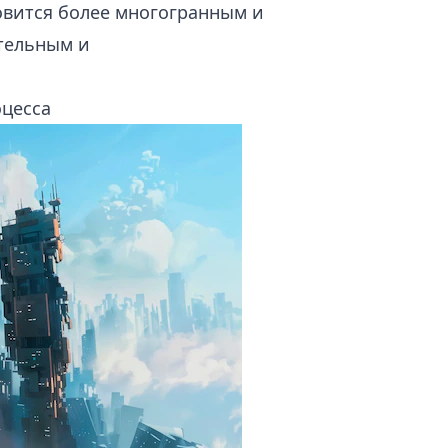
новится более многогранным и
ательным и
оцесса