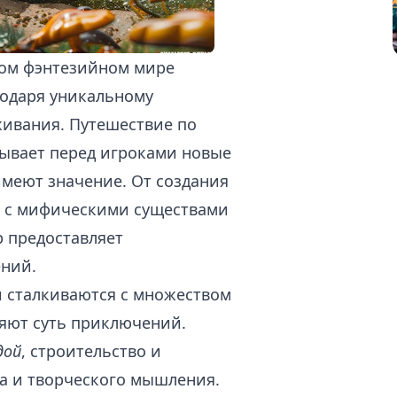
ом фэнтезийном мире
годаря уникальному
живания. Путешествие по
ывает перед игроками новые
имеют значение. От создания
ок с мифическими существами
р предоставляет
ений.
 сталкиваются с множеством
яют суть приключений.
дой
, строительство и
да и творческого мышления.