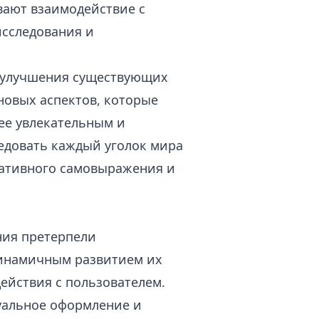
вают взаимодействие с
исследования и
к улучшения существующих
новых аспектов, которые
ее увлекательным и
едовать каждый уголок мира
еативного самовыражения и
ния претерпели
динамичным развитием их
ействия с пользователем.
уальное оформление и