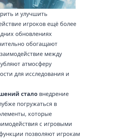
ирить и улучшить
ействие игроков ещё более
едних обновлениях
ачительно обогащают
взаимодействие между
лубляют атмосферу
ости для исследования и
шений стало
внедрение
лубже погружаться в
элементы, которые
аимодействия с игровыми
функции позволяют игрокам