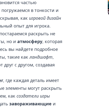
тановится частью
 погружаемся в тонкости и
аскрывая, как
игровой дизайн
льный опыт для игрока.
постараемся раскрыть не
ты, но и
атмосферу
, которая
десь вы найдете подробное
ты, такие как
ландшафт
,
т друг с другом, создавая
er
, где каждая деталь имеет
ые элементы могут раскрыть
ем, как
создатели игры
дать
завораживающие
и