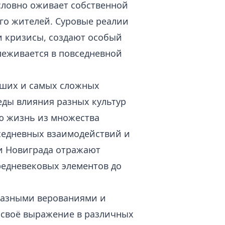
д словно оживает собственной
го жителей. Суровые реалии
и кризисы, создают особый
леживается в повседневной
йших и самых сложных
еды влияния разных культур
ою жизнь из множества
вседневных взаимодействий и
и Новиграда отражают
редневековых элементов до
разными верованиями и
 своё выражение в различных