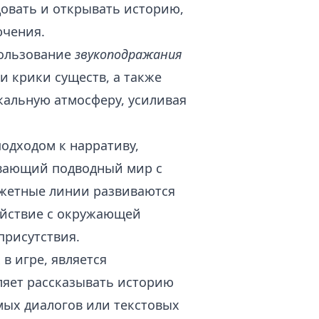
довать и открывать историю,
ючения.
пользование
звукоподражания
и крики существ, а также
альную атмосферу, усиливая
одходом к нарративу,
ывающий подводный мир с
жетные линии развиваются
ействие с окружающей
присутствия.
в игре, является
оляет рассказывать историю
мых диалогов или текстовых