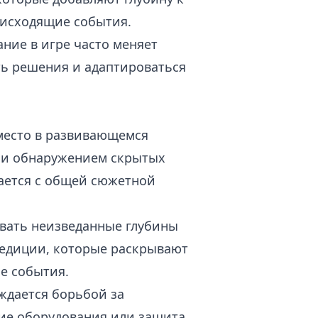
оисходящие события.
ние в игре часто меняет
ть решения и адаптироваться
место в развивающемся
й и обнаружением скрытых
тается с общей сюжетной
вать неизведанные глубины
педиции, которые раскрывают
е события.
ждается борьбой за
ние оборудования или защита