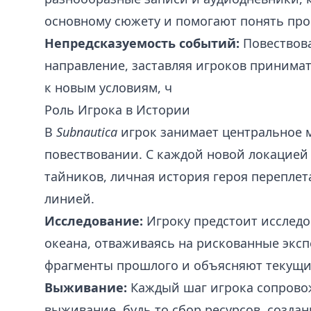
основному сюжету и помогают понять пр
Непредсказуемость событий:
Повествова
направление, заставляя игроков принима
к новым условиям, ч
Роль Игрока в Истории
В
Subnautica
игрок занимает центральное 
повествовании. С каждой новой локацие
тайников, личная история героя перепле
линией.
Исследование:
Игроку предстоит исследо
океана, отваживаясь на рискованные экс
фрагменты прошлого и объясняют текущи
Выживание:
Каждый шаг игрока сопрово
выживание, будь то сбор ресурсов, созда