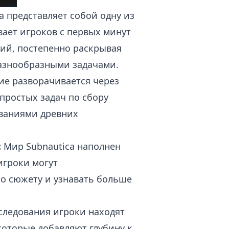
a представляет собой одну из
ает игроков с первых минут
тий, постепенно раскрывая
разнообразными задачами.
е разворачивается через
простых задач по сбору
ованиями древних
:
Мир Subnautica наполнен
игроки могут
по сюжету и узнавать больше
следования игроки находят
которые добавляют глубину к