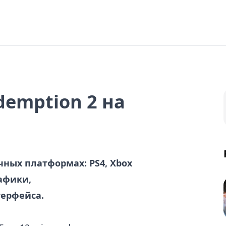
demption 2 на
чных платформах: PS4, Xbox
рафики,
терфейса.