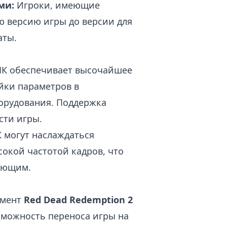
ми:
Игроки, имеющие
ю версию игры до версии для
аты.
ПК обеспечивает высочайшее
йки параметров в
орудования. Поддержка
ти игры.
 могут наслаждаться
окой частотой кадров, что
вающим.
омент
Red Dead Redemption 2
зможность переноса игры на