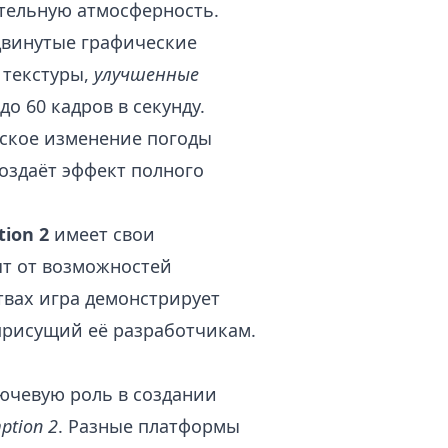
тельную атмосферность.
двинутые графические
текстуры,
улучшенные
до 60 кадров в секунду.
ское изменение погоды
создаёт эффект полного
ion 2
имеет свои
ят от возможностей
твах игра демонстрирует
присущий её разработчикам.
лючевую роль в создании
ption 2
. Разные платформы