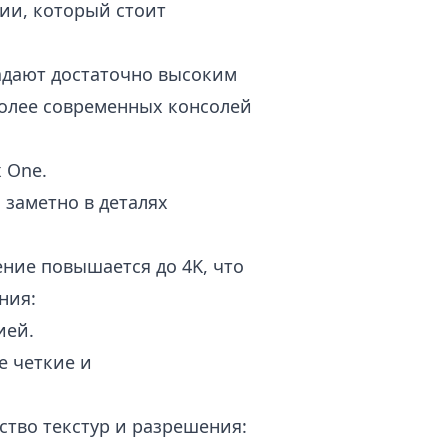
ии, который стоит
адают достаточно высоким
более современных консолей
x One.
 заметно в деталях
ние повышается до 4K, что
ния:
ией.
е четкие и
тво текстур и разрешения: