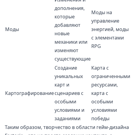
дополнения,
Моды на
которые
управление
добавляют
Моды
энергией, моды
новые
с элементами
механики или
RPG
изменяют
существующие
Создание
Карта с
уникальных
ограниченными
карт и
ресурсами,
Картографирование
сценариев с
карта с
особыми
особыми
условиями и
условиями
заданиями
победы
Таким образом, творчество в области гейм-дизайна