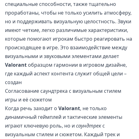
специальные способности, также тщательно
проработаны, чтобы не только усилить атмосферу,
но и поддерживать визуальную целостность. Звуки
имеют четкие, легко различимые характеристики,
которые помогают игрокам быстро реагировать на
происходящее в игре. Это взаимодействие между
визуальными и звуковыми элементами делает
Valorant
образцом гармонии в игровом дизайне,
где каждый аспект контента служит общей цели –
создан
Согласование саундтрека с визуальным стилем
игры и её сюжетом
Когда речь заходит о
Valorant
, не только
динамичный геймплей и тактические элементы
играют ключевую роль, но и
саундтрек
с
визуальным стилем и сюжетом. Каждый трек и