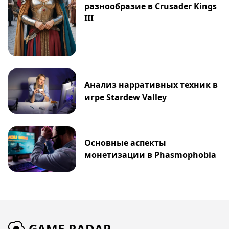
разнообразие в Crusader Kings
III
Анализ нарративных техник в
игре Stardew Valley
Основные аспекты
монетизации в Phasmophobia
GAME-RADAR