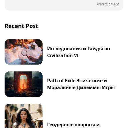
Adversitiment
Recent Post
Исследования и Гайды по
Civilization VI
Path of Exile Этические и
Моральные Дилеммы Игры
Гендерные вопросы и