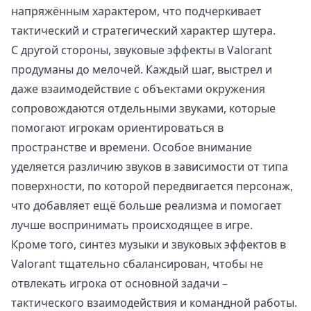
напряжённым характером, что подчеркивает
тактический и стратегический характер шутера.
С другой стороны, звуковые эффекты в Valorant
продуманы до мелочей. Каждый шаг, выстрел и
даже взаимодействие с объектами окружения
сопровождаются отдельными звуками, которые
помогают игрокам ориентироваться в
пространстве и времени. Особое внимание
уделяется различию звуков в зависимости от типа
поверхности, по которой передвигается персонаж,
что добавляет ещё больше реализма и помогает
лучше воспринимать происходящее в игре.
Кроме того, синтез музыки и звуковых эффектов в
Valorant тщательно сбалансирован, чтобы не
отвлекать игрока от основной задачи –
тактического взаимодействия и командной работы.