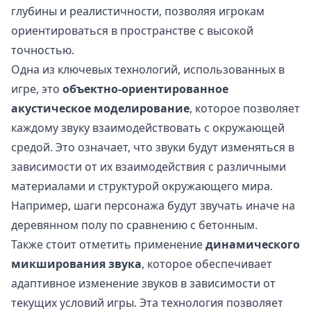
глубины и реалистичности, позволяя игрокам
ориентироваться в пространстве с высокой
точностью.
Одна из ключевых технологий, использованных в
игре, это
объектно-ориентированное
акустическое моделирование
, которое позволяет
каждому звуку взаимодействовать с окружающей
средой. Это означает, что звуки будут изменяться в
зависимости от их взаимодействия с различными
материалами и структурой окружающего мира.
Например, шаги персонажа будут звучать иначе на
деревянном полу по сравнению с бетонным.
Также стоит отметить применение
динамического
микширования звука
, которое обеспечивает
адаптивное изменение звуков в зависимости от
текущих условий игры. Эта технология позволяет