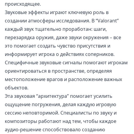
происходящее.
Звуковые эффекты играют ключевую роль в
создании атмосферы исследования. В “Valorant”
каждый звук тщательно проработан: шаги,
перезарядка оружия, даже звуки окружения – все
это помогает создать чувство присутствия и
информирует игрока о действиях соперников.
Специфичные звуковые сигналы помогают игрокам
ориентироваться в пространстве, определяя
местоположение врагов и расположение важных
объектов.
Эта звуковая “архитектура” помогает усилить
ощущение погружения, делая каждую игровую
сессию неповторимой. Специалисты по звуку и
композиторы работают над тем, чтобы каждое
аудио-решение способствовало созданию