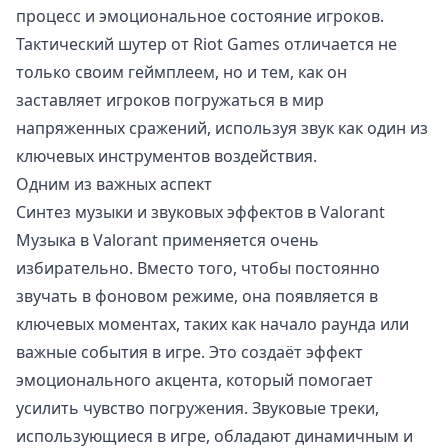
процесс и эмоциональное состояние игроков.
Тактический шутер от Riot Games отличается не
только своим геймплеем, но и тем, как он
заставляет игроков погружаться в мир
напряженных сражений, используя звук как один из
ключевых инструментов воздействия.
Одним из важных аспект
Синтез музыки и звуковых эффектов в Valorant
Музыка в Valorant применяется очень
избирательно. Вместо того, чтобы постоянно
звучать в фоновом режиме, она появляется в
ключевых моментах, таких как начало раунда или
важные события в игре. Это создаёт эффект
эмоционального акцента, который помогает
усилить чувство погружения. Звуковые треки,
использующиеся в игре, обладают динамичным и