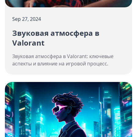
Sep 27, 2024
Звуковая атмосфера в
Valorant
Звуковая атмосфера в Valorant: ключевые
аспекты и влияние на игровой процесс.