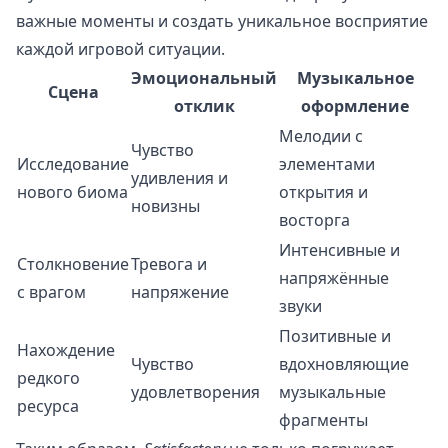
важные моменты и создать уникальное восприятие
каждой игровой ситуации.
Эмоциональный
Музыкальное
Сцена
отклик
оформление
Мелодии с
Чувство
Исследование
элементами
удивления и
нового биома
открытия и
новизны
восторга
Интенсивные и
Столкновение
Тревога и
напряжённые
с врагом
напряжение
звуки
Позитивные и
Нахождение
Чувство
вдохновляющие
редкого
удовлетворения
музыкальные
ресурса
фрагменты