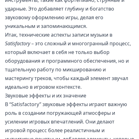
инструменты, такие как фортепиано, струнные и
ударные. Это добавляет глубину и богатство
звуковому оформлению игры, делая его
уникальным и запоминающимся.
Итак, технические аспекты записи музыки в
Satisfactory
– это сложный и многогранный процесс,
который включает в себя не только выбор
оборудования и программного обеспечения, но и
тщательную работу по микшированию и
мастерингу треков, чтобы каждый элемент звучал
идеально в игровом контексте.
Звуковые эффекты и их значение
В “Satisfactory” звуковые эффекты играют важную
роль в создании погружающей атмосферы и
усилении игровых впечатлений. Они делают
игровой процесс более реалистичным и