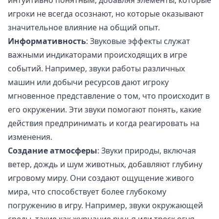
интуитивно понятным, добавляя элементы, которые
игроки не всегда осознают, но которые оказывают
значительное влияние на общий опыт.
Информативность
: Звуковые эффекты служат
важными индикаторами происходящих в игре
событий. Например, звуки работы различных
машин или добычи ресурсов дают игроку
мгновенное представление о том, что происходит в
его окружении. Эти звуки помогают понять, какие
действия предпринимать и когда реагировать на
изменения.
Создание атмосферы
: Звуки природы, включая
ветер, дождь и шум животных, добавляют глубину
игровому миру. Они создают ощущение живого
мира, что способствует более глубокому
погружению в игру. Например, звуки окружающей