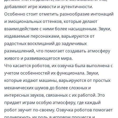
добавляют игре живости и аутентичности.
Особенно стоит отметить разнообразие интонаций
и эмоциональных оттенков, которые делают
взаимодействие с ними более насыщенным. Звуки,
издаваемые персонажами, варьируются от
радостных восклицаний до задумчивых
размышлений, что помогает создавать атмосферу
живого и развивающегося мира.
Что касается роботов, их озвучка была выполнена с
учетом особенностей их функционала. Звуки,
которые издают машины, варьируются от простых
механических шумов до более сложных и
интересных звуков, связанных с их работой. Это
придает играм особую атмосферу, где каждый
робот звучит по-своему. Озвучка роботов помогает
подчеркнуть их роль в игровом процессе и