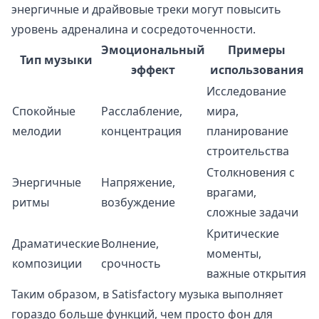
энергичные и драйвовые треки могут повысить
уровень адреналина и сосредоточенности.
Эмоциональный
Примеры
Тип музыки
эффект
использования
Исследование
Спокойные
Расслабление,
мира,
мелодии
концентрация
планирование
строительства
Столкновения с
Энергичные
Напряжение,
врагами,
ритмы
возбуждение
сложные задачи
Критические
Драматические
Волнение,
моменты,
композиции
срочность
важные открытия
Таким образом, в Satisfactory музыка выполняет
гораздо больше функций, чем просто фон для