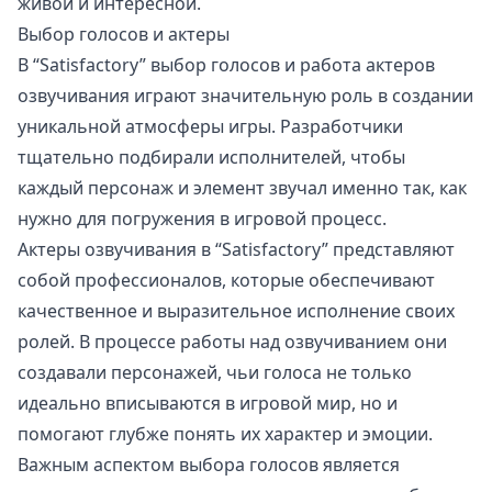
живой и интересной.
Выбор голосов и актеры
В “Satisfactory” выбор голосов и работа актеров
озвучивания играют значительную роль в создании
уникальной атмосферы игры. Разработчики
тщательно подбирали исполнителей, чтобы
каждый персонаж и элемент звучал именно так, как
нужно для погружения в игровой процесс.
Актеры озвучивания в “Satisfactory” представляют
собой профессионалов, которые обеспечивают
качественное и выразительное исполнение своих
ролей. В процессе работы над озвучиванием они
создавали персонажей, чьи голоса не только
идеально вписываются в игровой мир, но и
помогают глубже понять их характер и эмоции.
Важным аспектом выбора голосов является