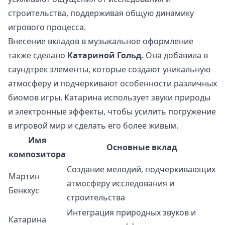
строительства, поддерживая общую динамику
игрового процесса.
Внесение вкладов в музыкальное оформление
также сделано
Катариной Гольд
. Она добавила в
саундтрек элементы, которые создают уникальную
атмосферу и подчеркивают особенности различных
биомов игры. Катарина использует звуки природы
и электронные эффекты, чтобы усилить погружение
в игровой мир и сделать его более живым.
Имя
Основные вклад
композитора
Создание мелодий, подчеркивающих
Мартин
атмосферу исследования и
Бенкхус
строительства
Интеграция природных звуков и
Катарина