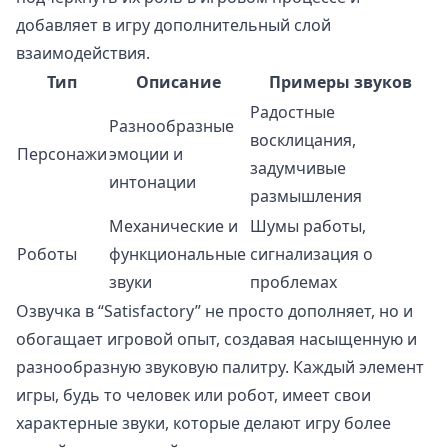
добавляет в игру дополнительный слой
взаимодействия.
Тип
Описание
Примеры звуков
Радостные
Разнообразные
восклицания,
Персонажи
эмоции и
задумчивые
интонации
размышления
Механические и
Шумы работы,
Роботы
функциональные
сигнализация о
звуки
проблемах
Озвучка в “Satisfactory” не просто дополняет, но и
обогащает игровой опыт, создавая насыщенную и
разнообразную звуковую палитру. Каждый элемент
игры, будь то человек или робот, имеет свои
характерные звуки, которые делают игру более