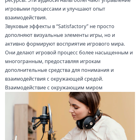
ресурсы. Эти аудиосигналы облегчают управление
игровыми процессами и улучшают опыт
взаимодействия.
Звуковые эффекты в “Satisfactory” не просто
дополняют визуальные элементы игры, но и
активно формируют восприятие игрового мира.
Они делают игровой процесс более насыщенным и
многогранным, предоставляя игрокам
дополнительные средства для понимания и
взаимодействия с окружающей средой.
Взаимодействие с окружающим миром