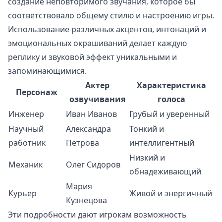
создание неповторимого звучания, которое бы
соответствовало общему стилю и настроению игры.
Использование различных акцентов, интонаций и
эмоциональных окрашиваний делает каждую
реплику и звуковой эффект уникальными и
запоминающимися.
Актер
Характеристика
Персонаж
озвучивания
голоса
Инженер
Иван Иванов
Грубый и уверенный
Научный
Александра
Тонкий и
работник
Петрова
интеллигентный
Низкий и
Механик
Олег Сидоров
обнадеживающий
Мария
Курьер
Живой и энергичный
Кузнецова
Эти подробности дают игрокам возможность