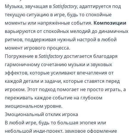
Музыка, звучащая в
Satisfactory
, адаптируется под
текущую ситуацию в игре, будь то спокойные
моменты или напряжённые события.
Композиции
варьируются от спокойных мелодий до динамичных
ритмов, поддерживая нужный настрой в любой
момент игрового процесса.
Погружение в
Satisfactory
достигается благодаря
гармоничному сочетанию музыки и звуковых
эффектов, которые усиливают впечатления от
каждой детали и задачи, которые ставятся перед
игроком. Этот подход помогает не просто играть, а
переживать каждое событие на глубоком
эмоциональном уровне.
Эмоциональный отклик игрока
В любой игре, будь то большая эпопея или
небольшой инди-проект, звуковое оформление