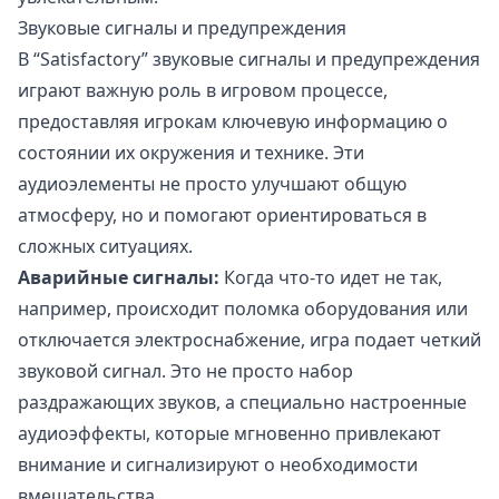
Звуковые сигналы и предупреждения
В “Satisfactory” звуковые сигналы и предупреждения
играют важную роль в игровом процессе,
предоставляя игрокам ключевую информацию о
состоянии их окружения и технике. Эти
аудиоэлементы не просто улучшают общую
атмосферу, но и помогают ориентироваться в
сложных ситуациях.
Аварийные сигналы:
Когда что-то идет не так,
например, происходит поломка оборудования или
отключается электроснабжение, игра подает четкий
звуковой сигнал. Это не просто набор
раздражающих звуков, а специально настроенные
аудиоэффекты, которые мгновенно привлекают
внимание и сигнализируют о необходимости
вмешательства.