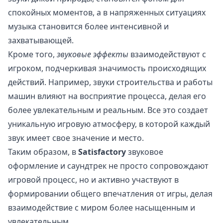
спокойных моментов, а в напряженных ситуациях
музыка становится более интенсивной и
захватывающей.
Кроме того,
звуковые эффекты
взаимодействуют с
игроком, подчеркивая значимость происходящих
действий. Например, звуки строительства и работы
машин влияют на восприятие процесса, делая его
более увлекательным и реальным. Все это создает
уникальную игровую атмосферу, в которой каждый
звук имеет свое значение и место.
Таким образом, в
Satisfactory
звуковое
оформление и саундтрек не просто сопровождают
игровой процесс, но и активно участвуют в
формировании общего впечатления от игры, делая
взаимодействие с миром более насыщенным и
увлекательным.