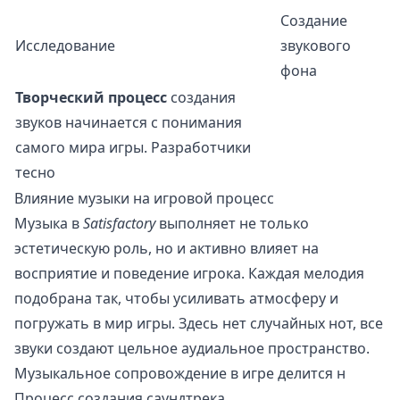
Создание
Исследование
звукового
фона
Творческий процесс
создания
звуков начинается с понимания
самого мира игры. Разработчики
тесно
Влияние музыки на игровой процесс
Музыка в
Satisfactory
выполняет не только
эстетическую роль, но и активно влияет на
восприятие и поведение игрока. Каждая мелодия
подобрана так, чтобы усиливать атмосферу и
погружать в мир игры. Здесь нет случайных нот, все
звуки создают цельное аудиальное пространство.
Музыкальное сопровождение в игре делится н
Процесс создания саундтрека