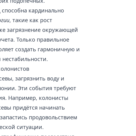
оих подопечных.
д способна кардинально
огии
, такие как рост
аже загрязнение окружающей
учета. Только правильное
оляет создать гармоничную и
 нестабильности.
колонистов
евы, загрязнить воду и
лонии. Эти события требуют
ия. Например, колонисты
севы придётся начинать
е запастись продовольствием
еской ситуации.