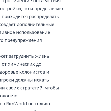
астрофические последствия
остройки, но и представляют
м приходится распределять
 создает дополнительные
тивное использование
его предупреждения
жет затруднить жизнь
 от химических до
здоровье колонистов и
 игроки должны искать
и своих стратегий, чтобы
колонию.
 в RimWorld не только