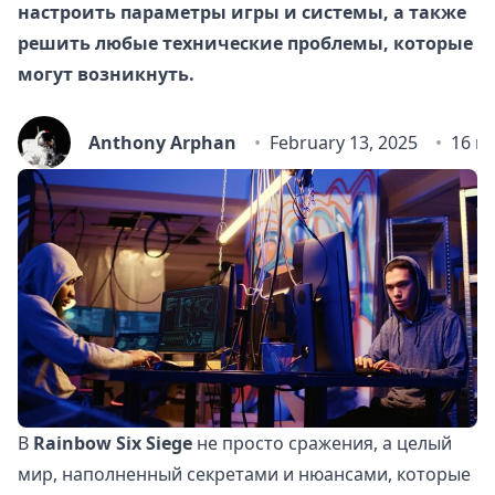
настроить параметры игры и системы, а также
решить любые технические проблемы, которые
могут возникнуть.
Anthony Arphan
February 13, 2025
16 m
В
Rainbow Six Siege
не просто сражения, а целый
мир, наполненный секретами и нюансами, которые