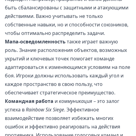
быть сбалансированы с защитными и атакующими
действиями. Важно учитывать не только
собственные навыки, но и способности союзников,
чтобы оптимально распределить задачи.
Мапа-осведомленность
также играет важную
роль. Знание расположения объектов, возможных
укрытий и ключевых точек помогает команде
адаптироваться к изменяющимся условиям на поле
боя. Игроки должны использовать каждый угол и
каждое пространство в свою пользу, что
обеспечивает стратегическое преимущество.
Командная работа
и
коммуникация
– это залог
успеха в
Rainbow Six Siege
. Эффективное
взаимодействие позволяет избежать многих
ошибок и эффективно реагировать на действия
противника. Использование голосовых команд и