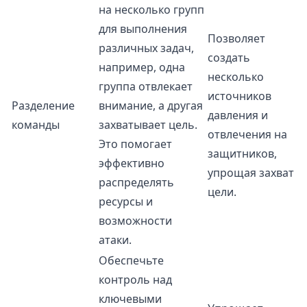
на несколько групп
для выполнения
Позволяет
различных задач,
создать
например, одна
несколько
группа отвлекает
источников
Разделение
внимание, а другая
давления и
команды
захватывает цель.
отвлечения на
Это помогает
защитников,
эффективно
упрощая захват
распределять
цели.
ресурсы и
возможности
атаки.
Обеспечьте
контроль над
ключевыми