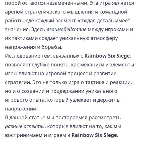
порой остаются незамеченными. Эта игра является
ареной стратегического мышления и командной
работы, где каждый элемент, каждая деталь имеет
значение. Здесь
взаимодействие
между игроками и
их тактиками создает уникальную атмосферу
напряжения и борьбы.
Исследование тем, связанных с
Rainbow Six Siege
,
позволяет глубже понять, как механики и элементы
игры влияют на игровой процесс и развитие
стратегии. Это не только игра о тактике и реакции,
но и о создании и поддержании уникального
игрового опыта, который увлекает и держит в
напряжении.
В данной статье мы постараемся рассмотреть
разные аспекты
, которые влияют на то, как мы
воспринимаем и играем в
Rainbow Six Siege
.