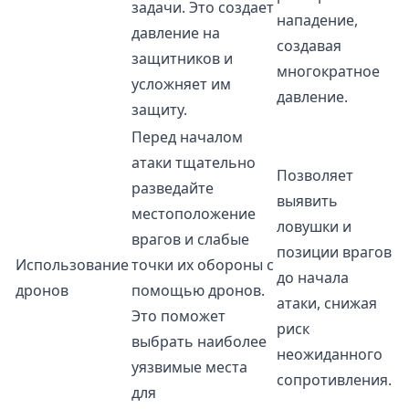
задачи. Это создает
нападение,
давление на
создавая
защитников и
многократное
усложняет им
давление.
защиту.
Перед началом
атаки тщательно
Позволяет
разведайте
выявить
местоположение
ловушки и
врагов и слабые
позиции врагов
Использование
точки их обороны с
до начала
дронов
помощью дронов.
атаки, снижая
Это поможет
риск
выбрать наиболее
неожиданного
уязвимые места
сопротивления.
для