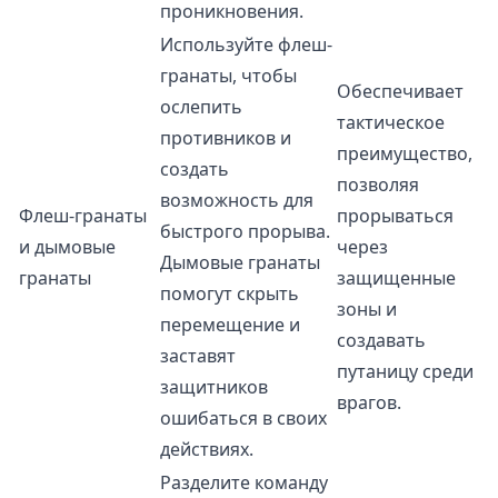
проникновения.
Используйте флеш-
гранаты, чтобы
Обеспечивает
ослепить
тактическое
противников и
преимущество,
создать
позволяя
возможность для
Флеш-гранаты
прорываться
быстрого прорыва.
и дымовые
через
Дымовые гранаты
гранаты
защищенные
помогут скрыть
зоны и
перемещение и
создавать
заставят
путаницу среди
защитников
врагов.
ошибаться в своих
действиях.
Разделите команду