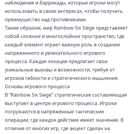
наблюдения и баррикады, которые игроки могут
использовать в своих интересах, чтобы получить
преимущество над противниками.
Таким образом, мир Rainbow Six Siege представляет
собой сложное и многослойное пространство, где
каждый элемент играет важную роль в создании
напряженного и увлекательного игрового
процесса. Каждая локация предлагает свои
уникальные вызовы и возможности, требуя от
игроков гибкости и стратегического мышления.
Основы игрового процесса
В “Rainbow Six Siege” стратегическая составляющая
выступает в центре игрового процесса. Игроки
погружаются в напряжённые тактические
операции, где каждое действие имеет значение. В
отличие от многих игр, где акцент сделан на