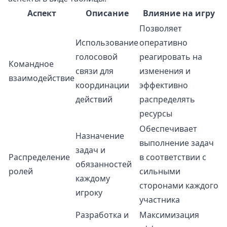
Аспект
Описание
Влияние на игру
Позволяет
Использование
оперативно
голосовой
реагировать на
Командное
связи для
изменения и
взаимодействие
координации
эффективно
действий
распределять
ресурсы
Обеспечивает
Назначение
выполнение задач
задач и
Распределение
в соответствии с
обязанностей
ролей
сильными
каждому
сторонами каждого
игроку
участника
Разработка и
Максимизация