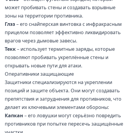
может пробивать стены и создавать взрывные
зоны на территории противника.
Глэз
– его снайперская винтовка с инфракрасным
прицелом позволяет эффективно ликвидировать
врагов через дымовые завесы.
Текк
– использует термитные заряды, которые
позволяют пробивать укреплённые стены и
открывать новые пути для атаки.
Оперативники защищающие
Защитники специализируются на укреплении
позиций и защите объекта. Они могут создавать
препятствия и затруднения для противников, что
делает их ключевыми элементами обороны:
Капкан
– его ловушки могут серьёзно повредить
противников при попытке пересечь защищённые
участки.