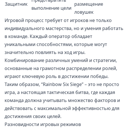
Защитник
размещение
выполнение цели
ловушек
Игровой процесс требует от игроков не только
индивидуального мастерства, но и умения работать
в команде. Каждый оператор обладает
уникальными способностями, которые могут
значительно повлиять на ход игры.
Комбинирование различных умений и стратегии,
основанные на грамотном распределении ролей,
играют ключевую роль в достижении победы.
Таким образом, “Rainbow Six Siege” – это не просто
игра, а настоящая тактическая битва, где каждая
команда должна учитывать множество факторов и
действовать с максимальной эффективностью для
достижения своих целей.
Разновидности игровых режимов