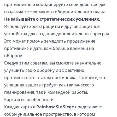
противников и координируйте свои действия для
создания эффективного оборонительного плана.
Не забывайте о стратегических усилениях.
Используйте электрощиты и другие защитные
устройства для создания дополнительных преград.
Это может помочь замедлить продвижение
противника и дать вам больше времени на
оборону.
Следуя этим советам, вы сможете значительно
улучшить свою оборону и эффективно
противостоять атакам противника. Помните, что
успешная защита требует как тактического
планирования, так и командной работы.
Карта и её особенности
Каждая карта в
Rainbow Six Siege
представляет
собой уникальное пространство, в котором