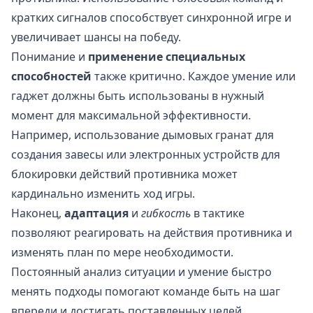
кратких сигналов способствует синхронной игре и
увеличивает шансы на победу.
Понимание и
применение специальных
способностей
также критично. Каждое умение или
гаджет должны быть использованы в нужный
момент для максимальной эффективности.
Например, использование дымовых гранат для
создания завесы или электронных устройств для
блокировки действий противника может
кардинально изменить ход игры.
Наконец,
адаптация
и
гибкость
в тактике
позволяют реагировать на действия противника и
изменять план по мере необходимости.
Постоянный анализ ситуации и умение быстро
менять подходы помогают команде быть на шаг
впереди и достигать поставленных целей.