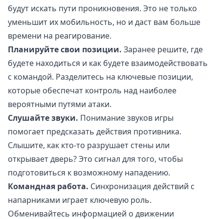
будут искать пути проникновения. Это не только
уменьшит их мобильность, но и даст вам больше
времени на реагирование.
Планируйте свои позиции.
Заранее решите, где
будете находиться и как будете взаимодействовать
с командой. Разделитесь на ключевые позиции,
которые обеспечат контроль над наиболее
вероятными путями атаки.
Слушайте звуки.
Понимание звуков игры
помогает предсказать действия противника.
Слышите, как кто-то разрушает стены или
открывает дверь? Это сигнал для того, чтобы
подготовиться к возможному нападению.
Командная работа.
Синхронизация действий с
напарниками играет ключевую роль.
Обменивайтесь информацией о движении