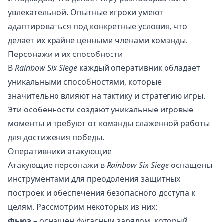
увлекательной. Опытные игроки умеют
адаптироваться под конкретные условия, что
делает их крайне ценными членами команды.
Персонажи и их способности
В
Rainbow Six Siege
каждый оперативник обладает
уникальными способностями, которые
значительно влияют на тактику и стратегию игры.
Эти особенности создают уникальные игровые
моменты и требуют от команды слаженной работы
для достижения победы.
Оперативники атакующие
Атакующие персонажи в
Rainbow Six Siege
оснащены
инструментами для преодоления защитных
построек и обеспечения безопасного доступа к
целям. Рассмотрим некоторых из них:
Фьюз
– оснащён фугасным зарядом, который