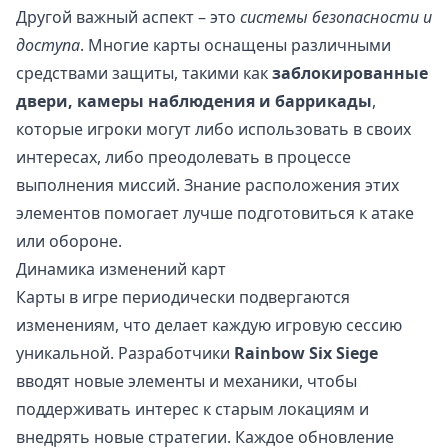
Другой важный аспект – это
системы безопасности и
доступа
. Многие карты оснащены различными
средствами защиты, такими как
заблокированные
двери, камеры наблюдения и баррикады
,
которые игроки могут либо использовать в своих
интересах, либо преодолевать в процессе
выполнения миссий. Знание расположения этих
элементов помогает лучше подготовиться к атаке
или обороне.
Динамика изменений карт
Карты в игре периодически подвергаются
изменениям, что делает каждую игровую сессию
уникальной. Разработчики
Rainbow Six Siege
вводят новые элементы и механики, чтобы
поддерживать интерес к старым локациям и
внедрять новые стратегии. Каждое обновление