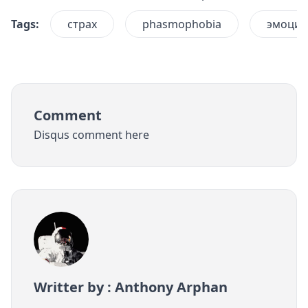
Tags:
страх
phasmophobia
эмоцио
Comment
Disqus comment here
Writter by : Anthony Arphan