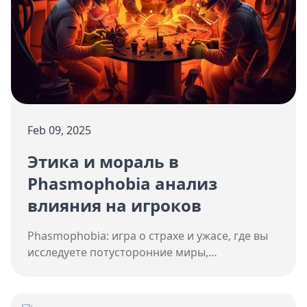
Feb 09, 2025
Этика и мораль в
Phasmophobia анализ
влияния на игроков
Phasmophobia: игра о страхе и ужасе, где вы
исследуете потусторонние миры,
взаимодействуете с призраками и решаете
загадки, формируя моральные и этические
установки игроков.