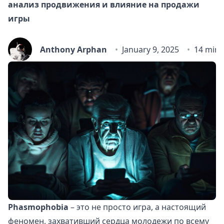
анализ продвижения и влияние на продажи
игры
Anthony Arphan
January 9, 2025
14 min 
Phasmophobia
– это не просто игра, а настоящий
феномен, захвативший сердца молодежи по всему