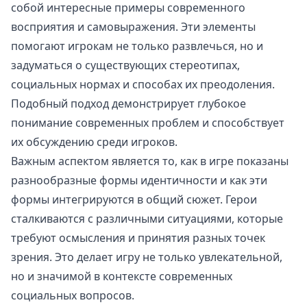
собой интересные примеры современного
восприятия и самовыражения. Эти элементы
помогают игрокам не только развлечься, но и
задуматься о существующих стереотипах,
социальных нормах и способах их преодоления.
Подобный подход демонстрирует глубокое
понимание современных проблем и способствует
их обсуждению среди игроков.
Важным аспектом является то, как в игре показаны
разнообразные формы идентичности и как эти
формы интегрируются в общий сюжет. Герои
сталкиваются с различными ситуациями, которые
требуют осмысления и принятия разных точек
зрения. Это делает игру не только увлекательной,
но и значимой в контексте современных
социальных вопросов.