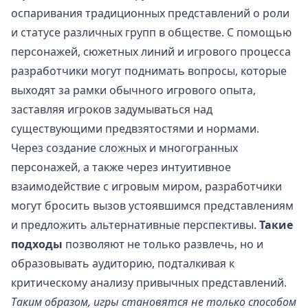
оспаривания традиционных представлений о роли
и статусе различных групп в обществе. С помощью
персонажей, сюжетных линий и игрового процесса
разработчики могут поднимать вопросы, которые
выходят за рамки обычного игрового опыта,
заставляя игроков задумываться над
существующими предвзятостями и нормами.
Через создание сложных и многогранных
персонажей, а также через интуитивное
взаимодействие с игровым миром, разработчики
могут бросить вызов устоявшимся представлениям
и предложить альтернативные перспективы.
Такие
подходы
позволяют не только развлечь, но и
образовывать аудиторию, подталкивая к
критическому анализу привычных представлений.
Таким образом, игры становятся не только способом