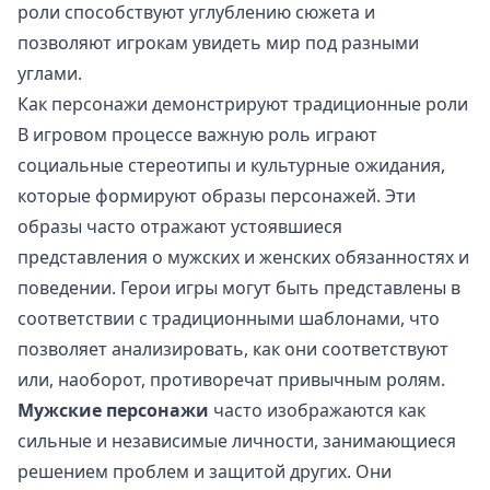
роли способствуют углублению сюжета и
позволяют игрокам увидеть мир под разными
углами.
Как персонажи демонстрируют традиционные роли
В игровом процессе важную роль играют
социальные стереотипы и культурные ожидания,
которые формируют образы персонажей. Эти
образы часто отражают устоявшиеся
представления о мужских и женских обязанностях и
поведении. Герои игры могут быть представлены в
соответствии с традиционными шаблонами, что
позволяет анализировать, как они соответствуют
или, наоборот, противоречат привычным ролям.
Мужские персонажи
часто изображаются как
сильные и независимые личности, занимающиеся
решением проблем и защитой других. Они