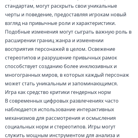
стандартам, могут раскрыть свои уникальные
черты и поведение, предоставляя игрокам новый
взгляд на привычные роли и характеристики.
Подобные изменения могут сыграть важную роль в
расширении границ жанра и изменении
восприятия персонажей в целом. Освежение
стереотипов и разрушение привычных рамок
способствует созданию более инклюзивных и
многогранных миров, в которых каждый персонаж
может стать уникальным и запоминающимся.
Игра как средство критики гендерных норм
В современных цифровых развлечениях часто
наблюдается использование интерактивных
механизмов для рассмотрения и осмысления
социальных норм и стереотипов. Игры могут
служить мощным инструментом для анализа и