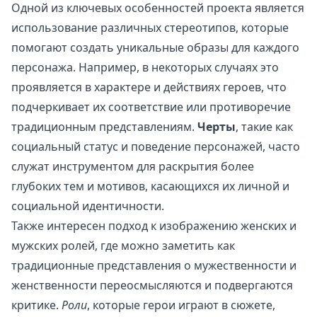
Одной из ключевых особенностей проекта является
использование различных стереотипов, которые
помогают создать уникальные образы для каждого
персонажа. Например, в некоторых случаях это
проявляется в характере и действиях героев, что
подчеркивает их соответствие или противоречие
традиционным представлениям.
Черты
, такие как
социальный статус и поведение персонажей, часто
служат инструментом для раскрытия более
глубоких тем и мотивов, касающихся их личной и
социальной идентичности.
Также интересен подход к изображению женских и
мужских ролей, где можно заметить как
традиционные представления о мужественности и
женственности переосмысляются и подвергаются
критике.
Роли
, которые герои играют в сюжете,