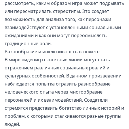
рассмотреть, каким образом игра может подрывать
или пересматривать стереотипы. Это создает
возможность для анализа того, как персонажи
взаимодействуют с установленными социальными
ожиданиями и как они могут переосмыслять
традиционные роли.
Разнообразие и инклюзивность в сюжете
В мире видеоигр сюжетные линии могут стать
отражением различных социальных реалий и
культурных особенностей. В данном произведении
наблюдается попытка отразить разнообразие
человеческого опыта через многообразие
персонажей и их взаимодействий. Создатели
стремятся представить богатство личных историй и
проблем, с которыми сталкиваются разные группы
людей.