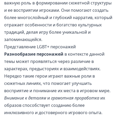
важную роль в формировании сюжетной структуры
и ее восприятии игроками. Они помогают создать
более многослойный и глубокий нарратив, который
отражает особенности и богатство культурных
традиций, делая игру более уникальной и
запоминающейся.
Представление LGBT+ персонажей
Разнообразие персонажей
в контексте данной
темы может проявляться через различие в
характерах, предысториях и взаимодействиях.
Нередко такие герои играют важные роли в
сюжетных линиях, что помогает улучшить
восприятие и понимание их места в игровом мире.
Внимание к деталям
и
грамотная проработка
их
образов способствует созданию более
инклюзивного и достоверного игрового опыта.