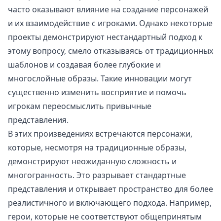
часто оказывают влияние на создание персонажей
и их взаимодействие с игроками. Однако некоторые
проекты демонстрируют нестандартный подход к
этому вопросу, смело отказываясь от традиционных
шаблонов и создавая более глубокие и
многослойные образы. Такие инновации могут
существенно изменить восприятие и помочь
игрокам переосмыслить привычные
представления.
В этих произведениях встречаются персонажи,
которые, несмотря на традиционные образы,
демонстрируют неожиданную сложность и
многогранность. Это разрывает стандартные
представления и открывает пространство для более
реалистичного и включающего подхода. Например,
герои, которые не соответствуют общепринятым