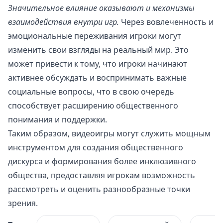
Значительное влияние оказывают и механизмы
взаимодействия внутри игр.
Через вовлеченность и
эмоциональные переживания игроки могут
изменить свои взгляды на реальный мир. Это
может привести к тому, что игроки начинают
активнее обсуждать и воспринимать важные
социальные вопросы, что в свою очередь
способствует расширению общественного
понимания и поддержки.
Таким образом, видеоигры могут служить мощным
инструментом для создания общественного
дискурса и формирования более инклюзивного
общества, предоставляя игрокам возможность
рассмотреть и оценить разнообразные точки
зрения.