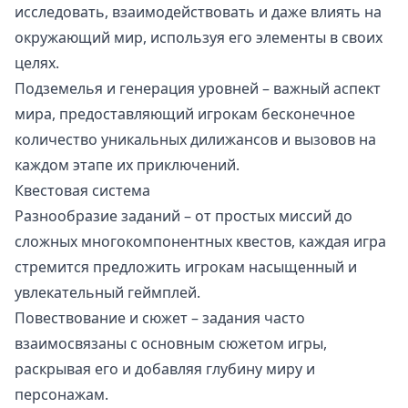
исследовать, взаимодействовать и даже влиять на
окружающий мир, используя его элементы в своих
целях.
Подземелья и генерация уровней – важный аспект
мира, предоставляющий игрокам бесконечное
количество уникальных дилижансов и вызовов на
каждом этапе их приключений.
Квестовая система
Разнообразие заданий – от простых миссий до
сложных многокомпонентных квестов, каждая игра
стремится предложить игрокам насыщенный и
увлекательный геймплей.
Повествование и сюжет – задания часто
взаимосвязаны с основным сюжетом игры,
раскрывая его и добавляя глубину миру и
персонажам.