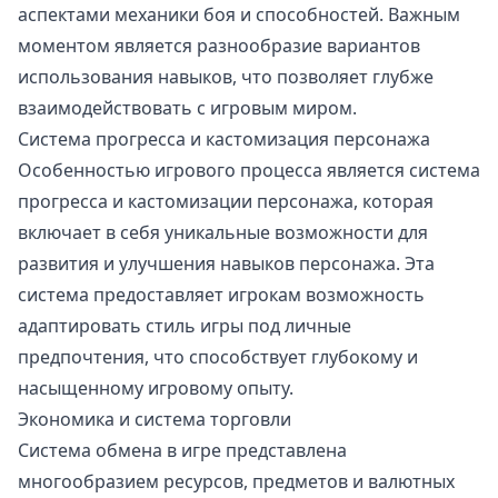
аспектами механики боя и способностей. Важным
моментом является разнообразие вариантов
использования навыков, что позволяет глубже
взаимодействовать с игровым миром.
Система прогресса и кастомизация персонажа
Особенностью игрового процесса является система
прогресса и кастомизации персонажа, которая
включает в себя уникальные возможности для
развития и улучшения навыков персонажа. Эта
система предоставляет игрокам возможность
адаптировать стиль игры под личные
предпочтения, что способствует глубокому и
насыщенному игровому опыту.
Экономика и система торговли
Система обмена в игре представлена
многообразием ресурсов, предметов и валютных