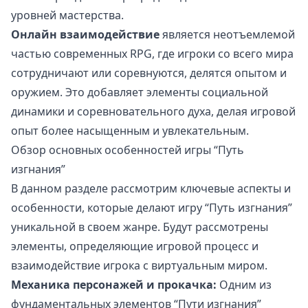
уровней мастерства.
Онлайн взаимодействие
является неотъемлемой
частью современных RPG, где игроки со всего мира
сотрудничают или соревнуются, делятся опытом и
оружием. Это добавляет элементы социальной
динамики и соревновательного духа, делая игровой
опыт более насыщенным и увлекательным.
Обзор основных особенностей игры “Путь
изгнания”
В данном разделе рассмотрим ключевые аспекты и
особенности, которые делают игру “Путь изгнания”
уникальной в своем жанре. Будут рассмотрены
элементы, определяющие игровой процесс и
взаимодействие игрока с виртуальным миром.
Механика персонажей и прокачка:
Одним из
фундаментальных элементов “Пути изгнания”