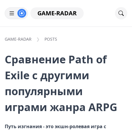
GAME-RADAR
GAME-RADAR
POSTS
Сравнение Path of
Exile с другими
популярными
играми жанра ARPG
Путь изгнания - это экшн-ролевая игра с