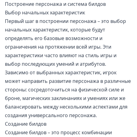
Построение персонажа и система билдов
Выбор начальных характеристик
Первый шаг в построении персонажа – это выбор
начальных характеристик, которые будут
определять его базовые возможности и
ограничения на протяжении всей игры. Эти
характеристики часто влияют на стиль игры и
выбор последующих умений и атрибутов.
Зависимо от выбранных характеристик, игрок
может направить развитие персонажа в различные
стороны: сосредоточиться на физической силе и
броне, магических заклинаниях и умениях или же
балансировать между несколькими аспектами для
создания универсального персонажа.
Создание билдов
Создание билдов – это процесс комбинации