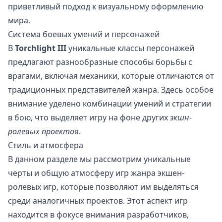
приветливый подход к визуальному оформлению
мира.
Система боевых умений и персонажей
В
Torchlight III
уникальные классы персонажей
предлагают разнообразные способы борьбы с
врагами, включая механики, которые отличаются от
традиционных представителей жанра. Здесь особое
внимание уделено комбинации умений и стратегии
в бою, что выделяет игру на фоне других
экшн-
ролевых проектов
.
Стиль и атмосфера
В данном разделе мы рассмотрим уникальные
черты и общую атмосферу игр жанра экшен-
ролевых игр, которые позволяют им выделяться
среди аналогичных проектов. Этот аспект игр
находится в фокусе внимания разработчиков,