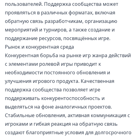
пользователей. Поддержка сообщества может
проявляться в различных форматах, включая
обратную связь разработчикам, организацию
мероприятий и турниров, а также создание и
поддержание ресурсов, посвящённых игре.
Рынок и конкурентная среда
Конкурентная борьба на рынке игр жанра действий
с элементами ролевой игры приводит к
необходимости постоянного обновления и
улучшения игрового продукта. Качественная
поддержка сообщества позволяет игре
поддерживать конкурентоспособность и
выделяться на фоне аналогичных проектов.
Стабильные обновления, активная коммуникация с
игроками и гибкая реакция на обратную связь
создают благоприятные условия для долгосрочного