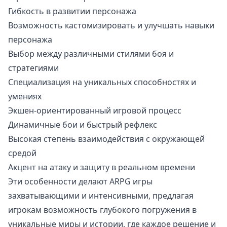
Гибкость в развитии персонажа
Возможность кастомизировать и улучшать навыки
персонажа
Выбор между различными стилями боя и
стратегиями
Специализация на уникальных способностях и
умениях
Экшен-ориентированный игровой процесс
Динамичные бои и быстрый рефлекс
Высокая степень взаимодействия с окружающей
средой
Акцент на атаку и защиту в реальном времени
Эти особенности делают ARPG игры
захватывающими и интенсивными, предлагая
игрокам возможность глубокого погружения в
уникальные миры и истории, где каждое решение и