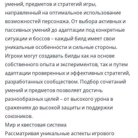
умений, предметов и стратегий игры,
направленный на оптимальное использование
возможностей персонажа. От выбора активных и
пассивных умений до адаптации под конкретные
ситуации и боссов – каждый билд имеет свои
уникальные особенности и сильные стороны.
Игроки могут создавать билды как на основе
собственного опыта и экспериментов, так и путем
адаптации проверенных и эффективных стратегий,
разработанных сообществом. Подбор сочетаний
умений и предметов позволяет достичь
разнообразных целей – от высокого урона в
сражениях до высокой защиты и поддержки
союзников.
Мир и квестовая система
Рассматривая уникальные аспекты игрового