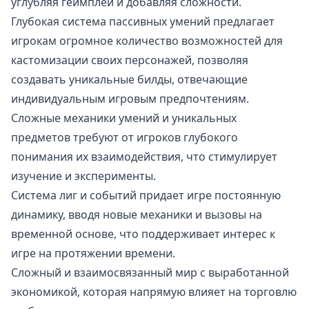
углубляя геймплей и добавляя сложности.
Глубокая система пассивных умений предлагает
игрокам огромное количество возможностей для
кастомизации своих персонажей, позволяя
создавать уникальные билды, отвечающие
индивидуальным игровым предпочтениям.
Сложные механики умений и уникальных
предметов требуют от игроков глубокого
понимания их взаимодействия, что стимулирует
изучение и эксперименты.
Система лиг и событий придает игре постоянную
динамику, вводя новые механики и вызовы на
временной основе, что поддерживает интерес к
игре на протяжении времени.
Сложный и взаимосвязанный мир с выработанной
экономикой, которая напрямую влияет на торговлю