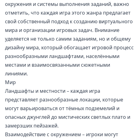
окружения и системы выполнения заданий, важно
отметить, что каждая игра этого жанра предлагает
свой собственный подход к созданию виртуального
мира и организации игровых задач. Внимание
уделяется не только самим заданиям, но и общему
дизайну мира, который обогащает игровой процесс
разнообразными ландшафтами, населёнными
местами и взаимосвязанными сюжетными
линиями.
Мир
Ландшафты и местности – каждая игра
представляет разнообразные локации, которые
могут варьироваться от тёмных подземелий и
опасных джунглей до мистических светлых плато и
замерзших пейзажей.
Взаимодействие с окружением – игроки могут