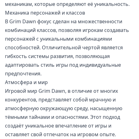
механикам, которые определяют её уникальность.
Механика персонажей и классов
В Grim Dawn фокус сделан на множественности
комбинаций классов, позволяя игрокам создавать
персонажей с уникальными комбинациями
способностей. Отличительной чертой является
гибкость системы развития, позволяющая
адаптировать стиль игры под индивидуальные
предпочтения.
Атмосфера и мир
Игровой мир Grim Dawn, в отличие от многих
конкурентов, представляет собой мрачную и
атмосферную окружающую среду, насыщенную
тёмными тайнами и опасностями. Этот подход
создаёт уникальное впечатление от игры и
оставляет свой отпечаток на игровом опыте.