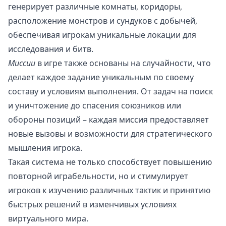
генерирует различные комнаты, коридоры,
расположение монстров и сундуков с добычей,
обеспечивая игрокам уникальные локации для
исследования и битв.
Миссии
в игре также основаны на случайности, что
делает каждое задание уникальным по своему
составу и условиям выполнения. От задач на поиск
и уничтожение до спасения союзников или
обороны позиций – каждая миссия предоставляет
новые вызовы и возможности для стратегического
мышления игрока.
Такая система не только способствует повышению
повторной играбельности, но и стимулирует
игроков к изучению различных тактик и принятию
быстрых решений в изменчивых условиях
виртуального мира.