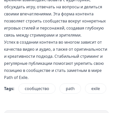
обсуждать игру, отвечать на вопросы и делиться
своими впечатлениями. Эта форма контента
позволяет строить сообщества вокруг конкретных
игровых стилей и персонажей, создавая глубокую
связь между стримерами и зрителями.
Успех в создании контента во многом зависит от
качества видео и аудио, а также от оригинальности
и креативности подхода. Стабильный стриминг и
регулярные публикации помогают укрепить свою
позицию в сообществе и стать заметным в мире
Path of Exile.
Tags:
сообщество
path
exile