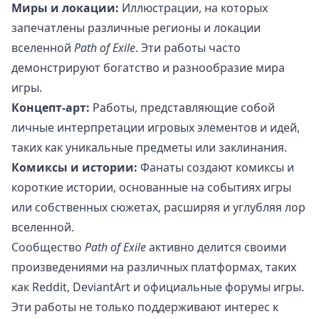
Миры и локации:
Иллюстрации, на которых
запечатлены различные регионы и локации
вселенной
Path of Exile
. Эти работы часто
демонстрируют богатство и разнообразие мира
игры.
Концепт-арт:
Работы, представляющие собой
личные интерпретации игровых элементов и идей,
таких как уникальные предметы или заклинания.
Комиксы и истории:
Фанаты создают комиксы и
короткие истории, основанные на событиях игры
или собственных сюжетах, расширяя и углубляя лор
вселенной.
Сообщество
Path of Exile
активно делится своими
произведениями на различных платформах, таких
как Reddit, DeviantArt и официальные форумы игры.
Эти работы не только поддерживают интерес к