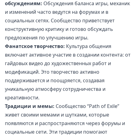
обсуждениям:
Обсуждения баланса игры, механик
и изменений часто ведутся на форумах и в
социальных сетях. Сообщество приветствует
конструктивную критику и готово обсуждать
предложения по улучшению игры.
Фанатское творчество:
Культура общения
включает активное участие в создании контента: от
гайдовых видео до художественных работ и
модификаций. Это творчество активно
поддерживается и поощряется, создавая
уникальную атмосферу сотрудничества и
креативности.
Традиции и мемы:
Сообщество “Path of Exile”
живет своими мемами и шутками, которые
появляются и распространяются через форумы и
социальные сети. Эти традиции помогают