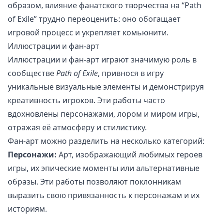
образом, влияние фанатского творчества на “Path
of Exile” трудно переоценить: оно обогащает
игровой процесс и укрепляет комьюнити.
Иллюстрации и фан-арт
Иллюстрации и фан-арт играют значимую роль в
сообществе
Path of Exile
, привнося в игру
уникальные визуальные элементы и демонстрируя
креативность игроков. Эти работы часто
вдохновлены персонажами, лором и миром игры,
отражая её атмосферу и стилистику.
Фан-арт можно разделить на несколько категорий:
Персонажи:
Арт, изображающий любимых героев
игры, их эпические моменты или альтернативные
образы. Эти работы позволяют поклонникам
выразить свою привязанность к персонажам и их
историям.