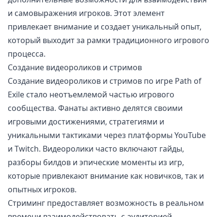
и самовыражения игроков. Этот элемент
привлекает внимание и создает уникальный опыт,
который выходит за рамки традиционного игрового
процесса.
Создание видеороликов и стримов
Создание видеороликов и стримов по игре Path of
Exile стало неотъемлемой частью игрового
сообщества. Фанаты активно делятся своими
игровыми достижениями, стратегиями и
уникальными тактиками через платформы YouTube
и Twitch. Видеоролики часто включают гайды,
разборы билдов и эпические моменты из игр,
которые привлекают внимание как новичков, так и
опытных игроков.
Стриминг предоставляет возможность в реальном
времени взаимодействовать с аудиторией,