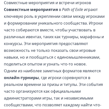
Совместные мероприятия и встречи игроков
Совместные мероприятия
в
Path of Exile
играют
ключевую роль в укреплении связи между игроками
и формировании уникального сообщества. Игроки
часто собираются вместе, чтобы участвовать в
различных ивентах, таких как турниры, марафоны и
конкурсы. Эти мероприятия предоставляют
возможность не только показать свои игровые
навыки, но и пообщаться с единомышленниками,
поделиться опытом и узнать что-то новое.
Одним из наиболее заметных форматов являются
онлайн-турниры
, где игроки соревнуются в
реальном времени за призы и титулы. Эти события
часто организуются как официальными
администраторами игры, так и независимыми
сообществами, что позволяет каждому найти что-