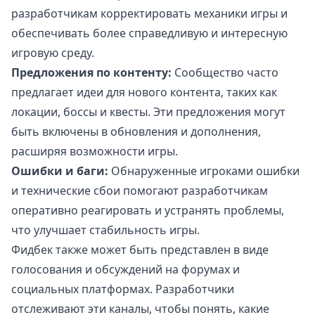
разработчикам корректировать механики игры и
обеспечивать более справедливую и интересную
игровую среду.
Предложения по контенту:
Сообщество часто
предлагает идеи для нового контента, таких как
локации, боссы и квесты. Эти предложения могут
быть включены в обновления и дополнения,
расширяя возможности игры.
Ошибки и баги:
Обнаруженные игроками ошибки
и технические сбои помогают разработчикам
оперативно реагировать и устранять проблемы,
что улучшает стабильность игры.
Фидбек также может быть представлен в виде
голосования и обсуждений на форумах и
социальных платформах. Разработчики
отслеживают эти каналы, чтобы понять, какие