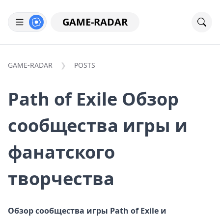
GAME-RADAR
GAME-RADAR
POSTS
Path of Exile Обзор
сообщества игры и
фанатского
творчества
Обзор сообщества игры Path of Exile и