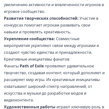
увеличению активности и вовлеченности игроков в
игровое сообщество.
Развитие творческих способностей:
Участие в
конкурсах помогает игрокам развивать свои
навыки и проявлять креативность.
Укрепление сообщества:
Совместные
мероприятия укрепляют связи между игроками и
создают чувство единства и принадлежности.
Креативные инициативы фанатов
Фанаты
Path of Exile
проявляют удивительное
творчество, создавая контент, который дополняет и
расширяет мир игры. Их креативные инициативы
охватывают широкий спектр направлений, от
искусства и музыки до разработки модов и
видеоконтента.
Художественные работы
играют ключевую роль в