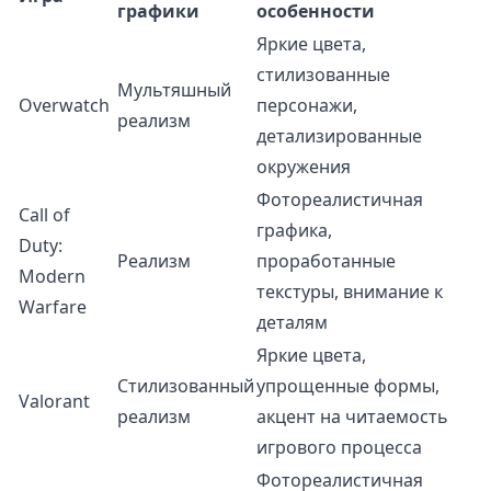
графики
особенности
Яркие цвета,
стилизованные
Мультяшный
Overwatch
персонажи,
реализм
детализированные
окружения
Фотореалистичная
Call of
графика,
Duty:
Реализм
проработанные
Modern
текстуры, внимание к
Warfare
деталям
Яркие цвета,
Стилизованный
упрощенные формы,
Valorant
реализм
акцент на читаемость
игрового процесса
Фотореалистичная