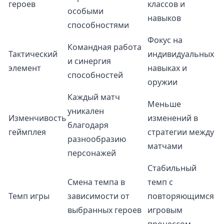
героев
классов и
особыми
навыков
способностями
Фокус на
Командная работа
Тактический
индивидуальных
и синергия
элемент
навыках и
способностей
оружии
Каждый матч
Меньше
уникален
Изменчивость
изменений в
благодаря
геймплея
стратегии между
разнообразию
матчами
персонажей
Стабильный
Смена темпа в
темп с
Темп игры
зависимости от
повторяющимся
выбранных героев
игровым
процессом