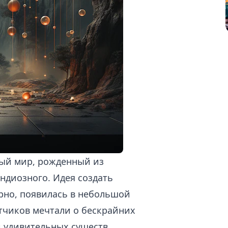
елый мир, рожденный из
андиозного. Идея создать
рно, появилась в небольшой
отчиков мечтали о бескрайних
и удивительных существ.