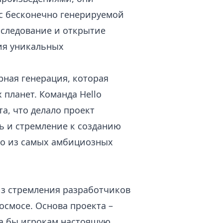
 с бесконечно генерируемой
сследование и открытие
ия уникальных
рная генерация, которая
планет. Команда Hello
а, что делало проект
ь и стремление к созданию
го из самых амбициозных
 из стремления разработчиков
осмосе. Основа проекта –
ла бы игрокам настоящую