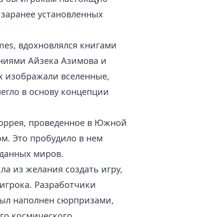
 заранее установленных
mes, вдохновлялся книгами
ниями Айзека Азимова и
ах изображали вселенные,
легло в основу концепции
юррея, проведенное в Южной
ом. Это пробудило в нем
еданных миров.
а из желания создать игру,
 игрока. Разработчики
был наполнен сюрпризами,
го космического