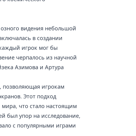
иозного видения небольшой
заключалась в создании
 каждый игрок мог бы
вение черпалось из научной
йзека Азимова и Артура
, позволяющая игрокам
экранов. Этот подход
 мира, что стало настоящим
й был упор на исследование,
овало с популярными играми