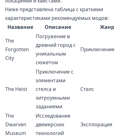
локациями и квестами.
Ниже представлена таблица с краткими
характеристиками рекомендуемых модов:
Название
Описание
Жанр
Погружение в
The
древний город с
Forgotten
Приключение
уникальным
City
сюжетом
Приключение с
элементами
The Heist
стелса и
Стелс
хитроумными
заданиями
The
Исследование
Dwarven
двемерских
Эксплорация
Museum
технологий