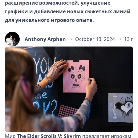
расширение возможностей, улучшение
графики и добавление новых сюжетных линий
для уникального игрового опыта.
Anthony Arphan
October 13, 2024
13 mi
Мир
The Elder Scrolls V: Skyrim
предлагает игрокам