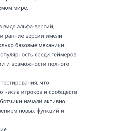
емом мире.
 виде альфа-версий,
ти ранние версии имели
олько базовые механики.
популярность среди геймеров
ии и возможности полного
-тестирования, что
ю числа игроков и сообществ
работчики начали активно
лением новых функций и
тие