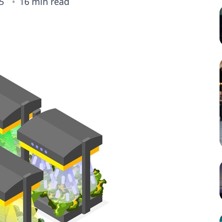
5
16 min read