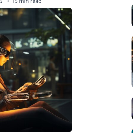
5
15 min read