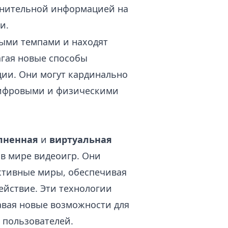
лнительной информацией на
и.
ыми темпами и находят
агая новые способы
ии. Они могут кардинально
 цифровыми и физическими
лненная
и
виртуальная
 в мире видеоигр. Они
ктивные миры, обеспечивая
ействие. Эти технологии
авая новые возможности для
 пользователей.