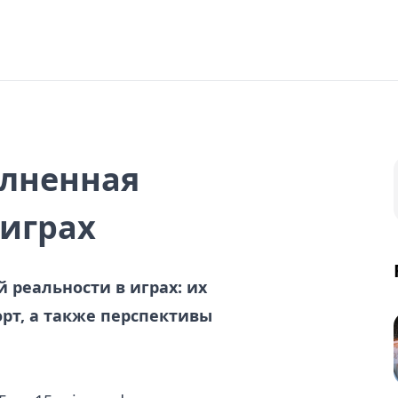
олненная
-играх
 реальности в играх: их
орт, а также перспективы