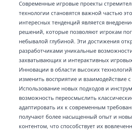
Современные игровые проекты стремител
технологии становятся важной частью это
интересных тенденций является внедрен
решений, которые позволяют игрокам пог
небывалой глубиной. Эти достижения отк
разработчиками уникальные возможности
захватывающих и интерактивных игровых
Инновации в области высоких технологий
изменить восприятие и взаимодействие с
Использование новых подходов и инструм
возможность переосмыслить классические
адаптировать их к современным требовани
получают более насыщенный опыт и новы
контентом, что способствует их вовлечен