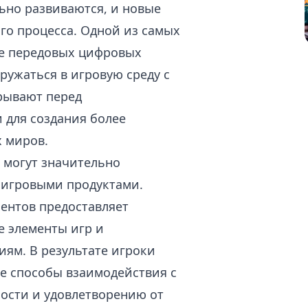
ьно развиваются, и новые
го процесса. Одной из самых
ие передовых цифровых
ружаться в игровую среду с
рывают перед
 для создания более
 миров.
 могут значительно
 игровыми продуктами.
ентов предоставляет
 элементы игр и
ям. В результате игроки
е способы взаимодействия с
ности и удовлетворению от