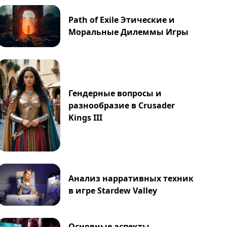
Path of Exile Этические и
Моральные Дилеммы Игры
Гендерные вопросы и
разнообразие в Crusader
Kings III
Анализ нарративных техник
в игре Stardew Valley
Основные аспекты