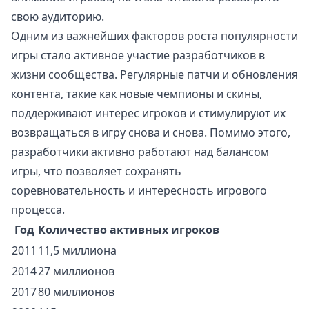
свою аудиторию.
Одним из важнейших факторов роста популярности
игры стало активное участие разработчиков в
жизни сообщества. Регулярные патчи и обновления
контента, такие как новые чемпионы и скины,
поддерживают интерес игроков и стимулируют их
возвращаться в игру снова и снова. Помимо этого,
разработчики активно работают над балансом
игры, что позволяет сохранять
соревновательность и интересность игрового
процесса.
Год
Количество активных игроков
2011
11,5 миллиона
2014
27 миллионов
2017
80 миллионов