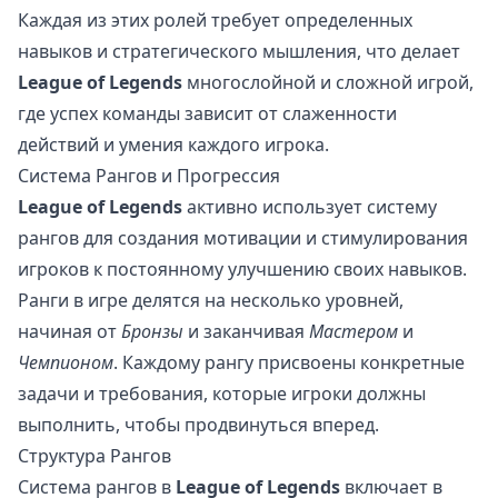
Каждая из этих ролей требует определенных
навыков и стратегического мышления, что делает
League of Legends
многослойной и сложной игрой,
где успех команды зависит от слаженности
действий и умения каждого игрока.
Система Рангов и Прогрессия
League of Legends
активно использует систему
рангов для создания мотивации и стимулирования
игроков к постоянному улучшению своих навыков.
Ранги в игре делятся на несколько уровней,
начиная от
Бронзы
и заканчивая
Мастером
и
Чемпионом
. Каждому рангу присвоены конкретные
задачи и требования, которые игроки должны
выполнить, чтобы продвинуться вперед.
Структура Рангов
Система рангов в
League of Legends
включает в