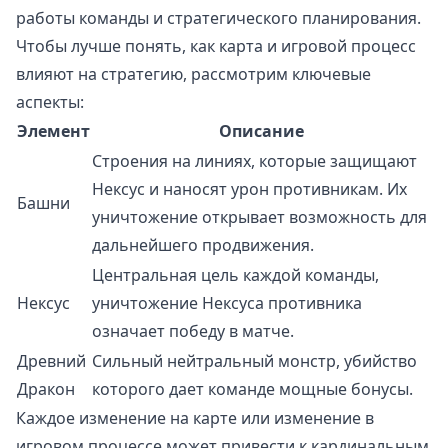
работы команды и стратегического планирования.
Чтобы лучше понять, как карта и игровой процесс
влияют на стратегию, рассмотрим ключевые
аспекты:
Элемент
Описание
Строения на линиях, которые защищают
Нексус и наносят урон противникам. Их
Башни
уничтожение открывает возможность для
дальнейшего продвижения.
Центральная цель каждой команды,
Нексус
уничтожение Нексуса противника
означает победу в матче.
Древний
Сильный нейтральный монстр, убийство
Дракон
которого дает команде мощные бонусы.
Каждое изменение на карте или изменение в
игровом процессе может привести к кардинальным