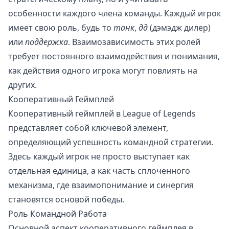
особенности каждого члена команды. Каждый игрок
имеет свою роль, будь то
танк
,
дд
(дэмэдж дилер)
или
поддержка
. Взаимозависимость этих ролей
требует постоянного взаимодействия и понимания,
как действия одного игрока могут повлиять на
других.
Кооперативный Геймплей
Кооперативный геймплей в League of Legends
представляет собой ключевой элемент,
определяющий успешность командной стратегии.
Здесь каждый игрок не просто выступает как
отдельная единица, а как часть сплоченного
механизма, где взаимопонимание и синергия
становятся основой победы.
Роль Командной Работа
Основной аспект кооперативного геймплея в