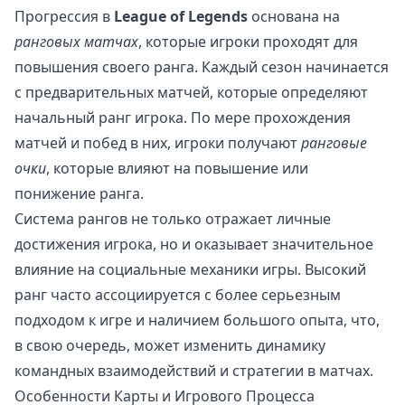
Прогрессия в
League of Legends
основана на
ранговых матчах
, которые игроки проходят для
повышения своего ранга. Каждый сезон начинается
с предварительных матчей, которые определяют
начальный ранг игрока. По мере прохождения
матчей и побед в них, игроки получают
ранговые
очки
, которые влияют на повышение или
понижение ранга.
Система рангов не только отражает личные
достижения игрока, но и оказывает значительное
влияние на социальные механики игры. Высокий
ранг часто ассоциируется с более серьезным
подходом к игре и наличием большого опыта, что,
в свою очередь, может изменить динамику
командных взаимодействий и стратегии в матчах.
Особенности Карты и Игрового Процесса