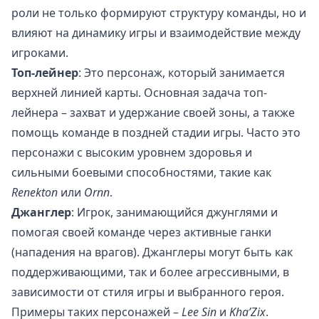
роли не только формируют структуру команды, но и
влияют на динамику игры и взаимодействие между
игроками.
Топ-лейнер
: Это персонаж, который занимается
верхней линией карты. Основная задача топ-
лейнера – захват и удержание своей зоны, а также
помощь команде в поздней стадии игры. Часто это
персонажи с высоким уровнем здоровья и
сильными боевыми способностями, такие как
Renekton
или
Ornn
.
Джанглер
: Игрок, занимающийся джунглями и
помогая своей команде через активные ганки
(нападения на врагов). Джанглеры могут быть как
поддерживающими, так и более агрессивными, в
зависимости от стиля игры и выбранного героя.
Примеры таких персонажей –
Lee Sin
и
Kha’Zix
.