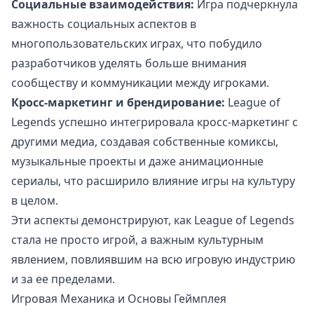
Социальные взаимодействия:
Игра подчеркнула
важность социальных аспектов в
многопользовательских играх, что побудило
разработчиков уделять больше внимания
сообществу и коммуникации между игроками.
Кросс-маркетинг и брендирование:
League of
Legends успешно интегрировала кросс-маркетинг с
другими медиа, создавая собственные комиксы,
музыкальные проекты и даже анимационные
сериалы, что расширило влияние игры на культуру
в целом.
Эти аспекты демонстрируют, как League of Legends
стала не просто игрой, а важным культурным
явлением, повлиявшим на всю игровую индустрию
и за ее пределами.
Игровая Механика и Основы Геймплея