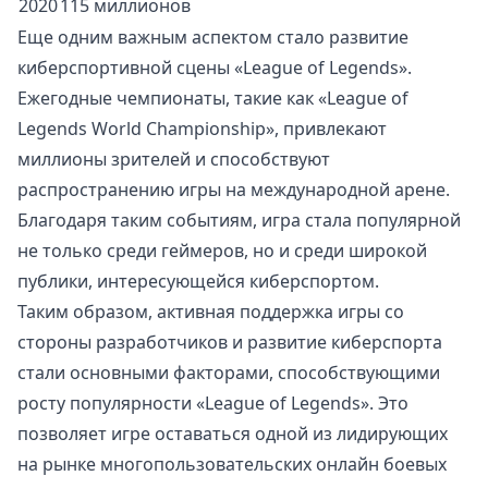
2020
115 миллионов
Еще одним важным аспектом стало развитие
киберспортивной сцены «League of Legends».
Ежегодные чемпионаты, такие как «League of
Legends World Championship», привлекают
миллионы зрителей и способствуют
распространению игры на международной арене.
Благодаря таким событиям, игра стала популярной
не только среди геймеров, но и среди широкой
публики, интересующейся киберспортом.
Таким образом, активная поддержка игры со
стороны разработчиков и развитие киберспорта
стали основными факторами, способствующими
росту популярности «League of Legends». Это
позволяет игре оставаться одной из лидирующих
на рынке многопользовательских онлайн боевых