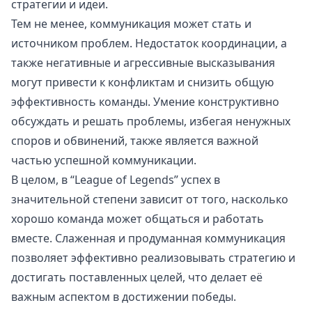
стратегии и идеи.
Тем не менее, коммуникация может стать и
источником проблем. Недостаток координации, а
также негативные и агрессивные высказывания
могут привести к конфликтам и снизить общую
эффективность команды. Умение конструктивно
обсуждать и решать проблемы, избегая ненужных
споров и обвинений, также является важной
частью успешной коммуникации.
В целом, в “League of Legends” успех в
значительной степени зависит от того, насколько
хорошо команда может общаться и работать
вместе. Слаженная и продуманная коммуникация
позволяет эффективно реализовывать стратегию и
достигать поставленных целей, что делает её
важным аспектом в достижении победы.