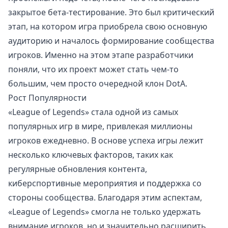
закрытое бета-тестирование. Это был критический
этап, на котором игра приобрела свою основную
аудиторию и началось формирование сообщества
игроков. Именно на этом этапе разработчики
поняли, что их проект может стать чем-то
большим, чем просто очередной клон DotA.
Рост Популярности
«League of Legends» стала одной из самых
популярных игр в мире, привлекая миллионы
игроков ежедневно. В основе успеха игры лежит
несколько ключевых факторов, таких как
регулярные обновления контента,
киберспортивные мероприятия и поддержка со
стороны сообщества. Благодаря этим аспектам,
«League of Legends» смогла не только удержать
внимание игроков, но и значительно расширить