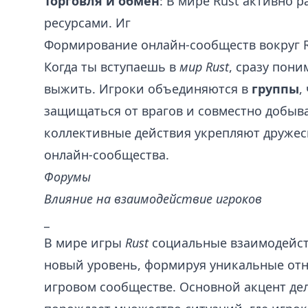
Торговля и обмен
: В мире Rust активно 
ресурсами. Иг
Формирование онлайн-сообществ вокруг 
Когда ты вступаешь в
мир Rust
, сразу пони
выжить. Игроки объединяются в
группы
,
защищаться от врагов и совместно добыва
коллективные действия укрепляют дружес
онлайн-сообщества.
Форумы
Влияние на взаимодействие игроков
_
В мире игры
Rust
социальные взаимодейст
новый уровень, формируя уникальные от
игровом сообществе. Основной акцент дел