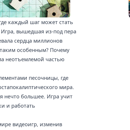
 где каждый шаг может стать
 Игра, вышедшая из-под пера
оевала сердца миллионов
таким особенным? Почему
тала неотъемлемой частью
элементами песочницы, где
остапокалиптического мира.
я нечто большее. Игра учит
ки и работать
мире видеоигр, изменив