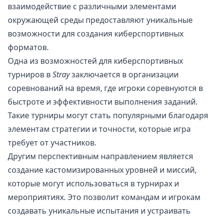
взаимодействие с различными элементами
окружающей среды предоставляют уникальные
возможности для создания киберспортивных
форматов.
Одна из возможностей для киберспортивных
турниров в
Stray
заключается в организации
соревнований на время, где игроки соревнуются в
быстроте и эффективности выполнения заданий.
Такие турниры могут стать популярными благодаря
элементам стратегии и точности, которые игра
требует от участников.
Другим перспективным направлением является
создание кастомизированных уровней и миссий,
которые могут использоваться в турнирах и
мероприятиях. Это позволит командам и игрокам
создавать уникальные испытания и устраивать