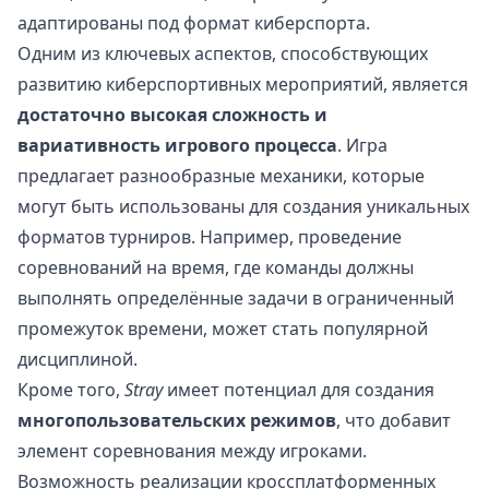
адаптированы под формат киберспорта.
Одним из ключевых аспектов, способствующих
развитию киберспортивных мероприятий, является
достаточно высокая сложность и
вариативность игрового процесса
. Игра
предлагает разнообразные механики, которые
могут быть использованы для создания уникальных
форматов турниров. Например, проведение
соревнований на время, где команды должны
выполнять определённые задачи в ограниченный
промежуток времени, может стать популярной
дисциплиной.
Кроме того,
Stray
имеет потенциал для создания
многопользовательских режимов
, что добавит
элемент соревнования между игроками.
Возможность реализации кроссплатформенных