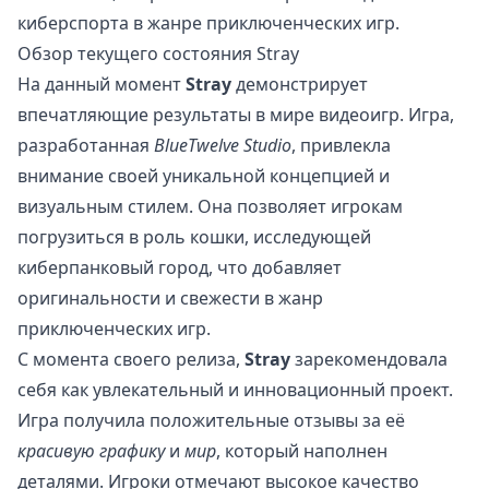
киберспорта в жанре приключенческих игр.
Обзор текущего состояния Stray
На данный момент
Stray
демонстрирует
впечатляющие результаты в мире видеоигр. Игра,
разработанная
BlueTwelve Studio
, привлекла
внимание своей уникальной концепцией и
визуальным стилем. Она позволяет игрокам
погрузиться в роль кошки, исследующей
киберпанковый город, что добавляет
оригинальности и свежести в жанр
приключенческих игр.
С момента своего релиза,
Stray
зарекомендовала
себя как увлекательный и инновационный проект.
Игра получила положительные отзывы за её
красивую графику
и
мир
, который наполнен
деталями. Игроки отмечают высокое качество