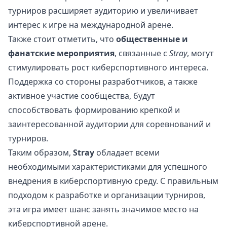
турниров расширяет аудиторию и увеличивает
интерес к игре на международной арене.
Также стоит отметить, что
общественные и
фанатские мероприятия
, связанные с
Stray
, могут
стимулировать рост киберспортивного интереса.
Поддержка со стороны разработчиков, а также
активное участие сообщества, будут
способствовать формированию крепкой и
заинтересованной аудитории для соревнований и
турниров.
Таким образом,
Stray
обладает всеми
необходимыми характеристиками для успешного
внедрения в киберспортивную среду. С правильным
подходом к разработке и организации турниров,
эта игра имеет шанс занять значимое место на
киберспортивной арене.