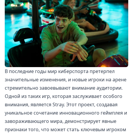
В последние годы мир киберспорта претерпел
значительные изменения, и новые игроки на арене
стремительно завоевывают внимание аудитории.
Одной из таких игр, которая заслуживает особого
внимания, является Stray. Этот проект, создавая
уникальное сочетание инновационного геймплея и
завораживающего мира, демонстрирует явные
признаки того, что может стать ключевым игроком