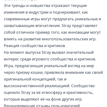
Эти тренды и новшества отражают текущие
изменения в индустрии и подчеркивают, как
современные игры могут предлагать уникальные и
захватывающие впечатления. Stray представляет
собой отличное пример того, как инновации могут
влиять на развитие многопользовательских игр.
Реакция сообщества и критиков
На момент выпуска Stray вызвал значительный
интерес среди игрового сообщества и критиков.
Игра, предлагающая уникальный взгляд на мир
через призму кошки, привлекла внимание как своей
оригинальной концепцией, так и
высококачественной реализацией. Сообщество
оценило Stray за её атмосферу и креативность,
которые выделяют её на фоне других игр.
Вдохновляющие отзывы пользователей