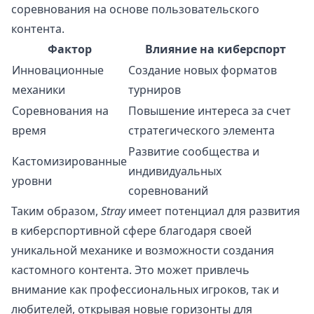
соревнования на основе пользовательского
контента.
Фактор
Влияние на киберспорт
Инновационные
Создание новых форматов
механики
турниров
Соревнования на
Повышение интереса за счет
время
стратегического элемента
Развитие сообщества и
Кастомизированные
индивидуальных
уровни
соревнований
Таким образом,
Stray
имеет потенциал для развития
в киберспортивной сфере благодаря своей
уникальной механике и возможности создания
кастомного контента. Это может привлечь
внимание как профессиональных игроков, так и
любителей, открывая новые горизонты для