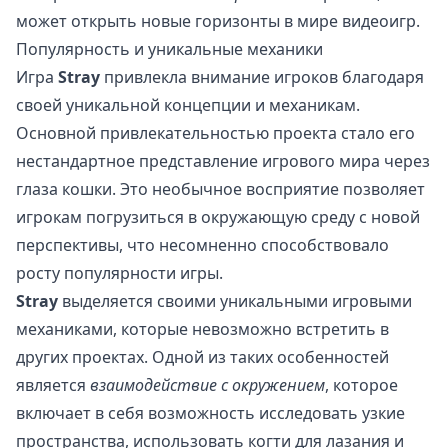
может открыть новые горизонты в мире видеоигр.
Популярность и уникальные механики
Игра
Stray
привлекла внимание игроков благодаря
своей уникальной концепции и механикам.
Основной привлекательностью проекта стало его
нестандартное представление игрового мира через
глаза кошки. Это необычное восприятие позволяет
игрокам погрузиться в окружающую среду с новой
перспективы, что несомненно способствовало
росту популярности игры.
Stray
выделяется своими уникальными игровыми
механиками, которые невозможно встретить в
других проектах. Одной из таких особенностей
является
взаимодействие с окружением
, которое
включает в себя возможность исследовать узкие
пространства, использовать когти для лазания и