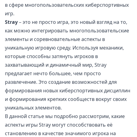
в сфере многопользовательских киберспортивных
игр.
Stray
– это не просто игра, это новый взгляд на то,
как можно интегрировать многопользовательские
элементы и соревновательные аспекты в
уникальную игровую среду. Используя механики,
которые способны затянуть игроков в
захватывающий и динамичный мир, Stray
предлагает нечто большее, чем просто
развлечение. Это создание возможностей для
формирования новых киберспортивных дисциплин
и формирования крепких сообществ вокруг своих
уникальных элементов.
В данной статье мы подробно рассмотрим, какие
аспекты игры Stray могут способствовать её
становлению в качестве значимого игрока на