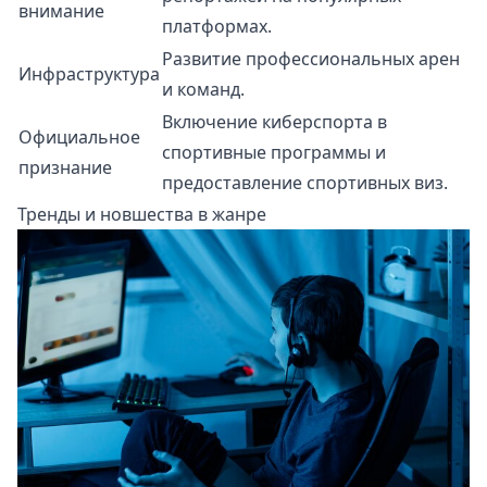
внимание
платформах.
Развитие профессиональных арен
Инфраструктура
и команд.
Включение киберспорта в
Официальное
спортивные программы и
признание
предоставление спортивных виз.
Тренды и новшества в жанре