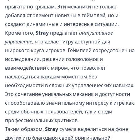
прыгать по крышам. Эти механики не только
добавляют элемент новизны в геймплей, но и
создают динамичные и интересные ситуации.
Кроме того,
Stray
предлагает
интуитивное
управление
, что делает игру доступной для
широкого круга игроков. Геймплей сосредоточен на
исследовании, решении головоломок и
взаимодействии с миром, что позволяет
наслаждаться каждым моментом без
необходимости в сложных управленческих навыках.
Это сочетание уникальных механик и доступности
способствовало значительному интересу к игре как
среди обычных пользователей, так и среди
профессиональных критиков.
Таким образом,
Stray
сумела выделиться на фоне
других игр благодаря своей оригинальной