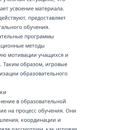
ает усвоение материала.
действуют, предоставляет
ального обучения.
вательные программы
вационные методы
нию мотивации учащихся и
. Таким образом, игровые
низации образовательного
ики
нение в образовательной
ие на процесс обучения. Они
шления, координации и
еле рассмотрим, как игровая