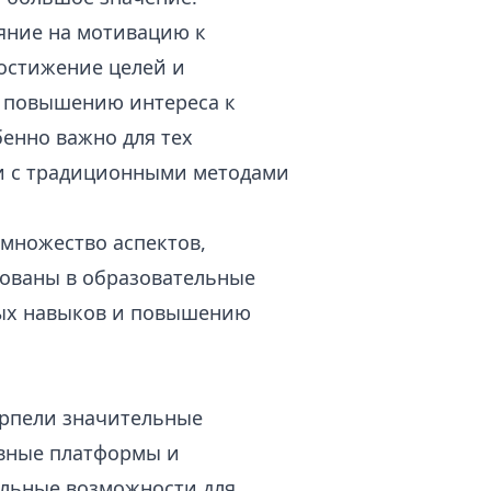
яние на мотивацию к
достижение целей и
т повышению интереса к
бенно важно для тех
и с традиционными методами
множество аспектов,
рованы в образовательные
ных навыков и повышению
ерпели значительные
вные платформы и
льные возможности для