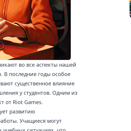
икают во все аспекты нашей
. В последние годы особое
ывают существенное влияние
ления у студентов. Одним из
т от Riot Games.
вует развитию
аботы. Учащиеся могут
 учебных ситуациях, что