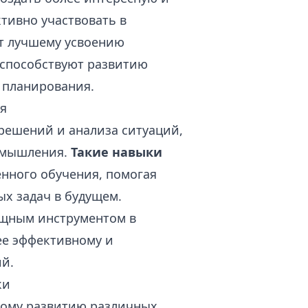
тивно участвовать в
ет лучшему усвоению
 способствуют развитию
 планирования.
я
 решений и анализа ситуаций,
о мышления.
Такие навыки
нного обучения, помогая
х задач в будущем.
ощным инструментом в
ее эффективному и
ий.
ки
ному развитию различных