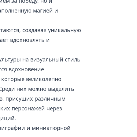
ем за победу, но и
аполненную магией и
етаются, создавая уникальную
ает вдохновлять и
ультуры на визуальный стиль
тся вдохновение
 которые великолепно
 Среди них можно выделить
в, присущих различным
ских персонажей через
диций.
ллиграфии и миниатюрной