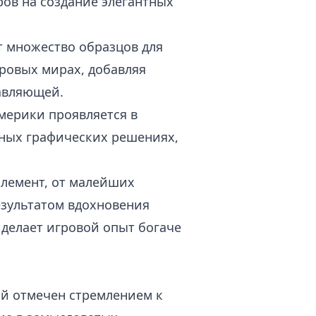
ов на создание элегантных
т множество образцов для
гровых мирах, добавляя
тавляющей.
мерики проявляется в
ьных графических решениях,
элемент, от малейших
езультатом вдохновения
делает игровой опыт богаче
ый отмечен стремлением к