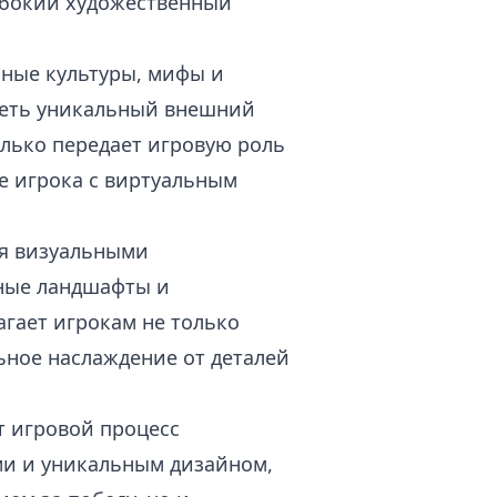
лубокий художественный
чные культуры, мифы и
меть уникальный внешний
олько передает игровую роль
ие игрока с виртуальным
ся визуальными
ные ландшафты и
агает игрокам не только
ьное наслаждение от деталей
т игровой процесс
и и уникальным дизайном,