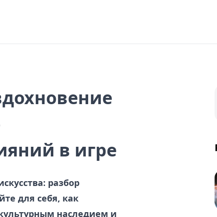
 вдохновение
р
ияний в игре
искусства: разбор
те для себя, как
 культурным наследием и