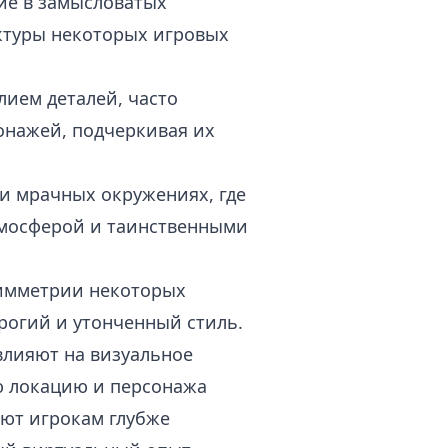
ие в замысловатых
ктуры некоторых игровых
лием деталей, часто
онажей, подчеркивая их
и мрачных окружениях, где
тмосферой и таинственными
симметрии некоторых
трогий и утонченный стиль.
влияют на визуальное
ю локацию и персонажа
ют игрокам глубже