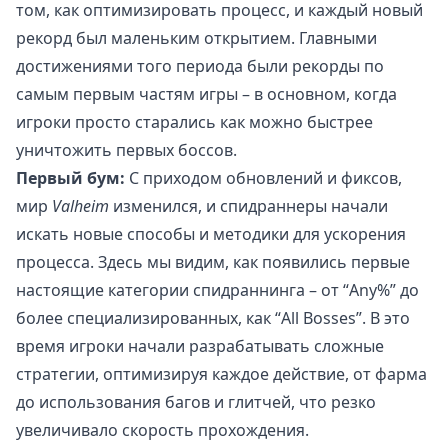
том, как оптимизировать процесс, и каждый новый
рекорд был маленьким открытием. Главными
достижениями того периода были рекорды по
самым первым частям игры – в основном, когда
игроки просто старались как можно быстрее
уничтожить первых боссов.
Первый бум:
С приходом обновлений и фиксов,
мир
Valheim
изменился, и спидраннеры начали
искать новые способы и методики для ускорения
процесса. Здесь мы видим, как появились первые
настоящие категории спидраннинга – от “Any%” до
более специализированных, как “All Bosses”. В это
время игроки начали разрабатывать сложные
стратегии, оптимизируя каждое действие, от фарма
до использования багов и глитчей, что резко
увеличивало скорость прохождения.