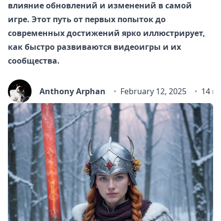
влияние обновлений и изменений в самой
игре. Этот путь от первых попыток до
современных достижений ярко иллюстрирует,
как быстро развиваются видеоигры и их
сообщества.
Anthony Arphan
February 12, 2025
14 m