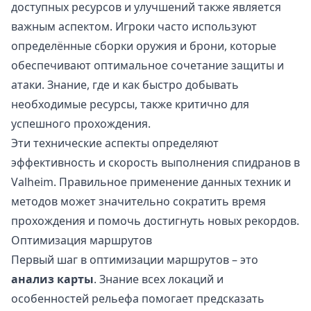
доступных ресурсов и улучшений также является
важным аспектом. Игроки часто используют
определённые сборки оружия и брони, которые
обеспечивают оптимальное сочетание защиты и
атаки. Знание, где и как быстро добывать
необходимые ресурсы, также критично для
успешного прохождения.
Эти технические аспекты определяют
эффективность и скорость выполнения спидранов в
Valheim. Правильное применение данных техник и
методов может значительно сократить время
прохождения и помочь достигнуть новых рекордов.
Оптимизация маршрутов
Первый шаг в оптимизации маршрутов – это
анализ карты
. Знание всех локаций и
особенностей рельефа помогает предсказать