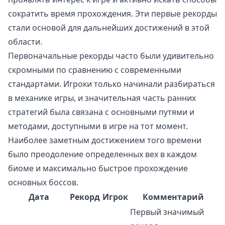
сократить время прохождения. Эти первые рекорды
стали основой для дальнейших достижений в этой
области.
Первоначальные рекорды часто были удивительно
скромными по сравнению с современными
стандартами. Игроки только начинали разбираться
в механике игры, и значительная часть ранних
стратегий была связана с основными путями и
методами, доступными в игре на тот момент.
Наиболее заметным достижением того времени
было преодоление определенных вех в каждом
биоме и максимально быстрое прохождение
основных боссов.
Дата
Рекорд
Игрок
Комментарий
Первый значимый