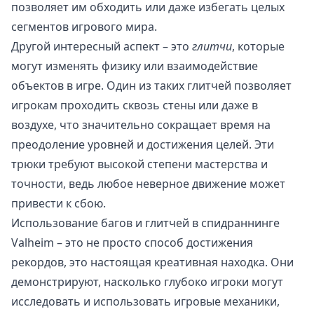
позволяет им обходить или даже избегать целых
сегментов игрового мира.
Другой интересный аспект – это
глитчи
, которые
могут изменять физику или взаимодействие
объектов в игре. Один из таких глитчей позволяет
игрокам проходить сквозь стены или даже в
воздухе, что значительно сокращает время на
преодоление уровней и достижения целей. Эти
трюки требуют высокой степени мастерства и
точности, ведь любое неверное движение может
привести к сбою.
Использование багов и глитчей в спидраннинге
Valheim – это не просто способ достижения
рекордов, это настоящая креативная находка. Они
демонстрируют, насколько глубоко игроки могут
исследовать и использовать игровые механики,