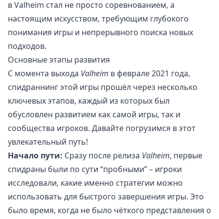
в Valheim стал не просто соревнованием, а
настоящим искусством, требующим глубокого
понимания игры и непрерывного поиска новых
подходов.
Основные этапы развития
С момента выхода
Valheim
в феврале 2021 года,
спидраннинг этой игры прошёл через несколько
ключевых этапов, каждый из которых был
обусловлен развитием как самой игры, так и
сообщества игроков. Давайте погрузимся в этот
увлекательный путь!
Начало пути:
Сразу после релиза
Valheim
, первые
спидраны были по сути “пробными” – игроки
исследовали, какие именно стратегии можно
использовать для быстрого завершения игры. Это
было время, когда не было чёткого представления о