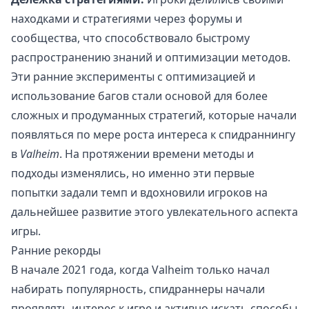
находками и стратегиями через форумы и
сообщества, что способствовало быстрому
распространению знаний и оптимизации методов.
Эти ранние эксперименты с оптимизацией и
использование багов стали основой для более
сложных и продуманных стратегий, которые начали
появляться по мере роста интереса к спидраннингу
в
Valheim
. На протяжении времени методы и
подходы изменялись, но именно эти первые
попытки задали темп и вдохновили игроков на
дальнейшее развитие этого увлекательного аспекта
игры.
Ранние рекорды
В начале 2021 года, когда Valheim только начал
набирать популярность, спидраннеры начали
проявлять интерес к игре и активно искать способы