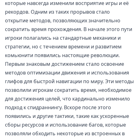
которые навсегда изменили восприятие игры и её
рекордов. Одним из таких прорывов стало
открытие методов, позволяющих значительно
сократить время прохождения. В начале этого пути
игроки полагались на стандартные механики и
стратегии, но с течением времени и развитием
комьюнити появились настоящие революции.
Первым знаковым достижением стало освоение
методов оптимизации движения и использования
глифов для быстрой навигации по миру. Эти методы
позволили игрокам сократить время, необходимое
для достижения целей, что кардинально изменило
подход к спидраннингу. Вскоре после этого
появились и другие тактики, такие как ускоренные
сборы ресурсов и использование багов, которые
позволяли обходить некоторые из встроенных в