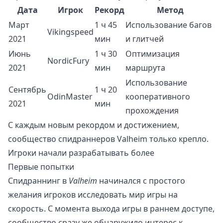
Дата
Игрок
Рекорд
Метод
Март
1 ч 45
Использование багов
Vikingspeed
2021
мин
и глитчей
Июнь
1 ч 30
Оптимизация
NordicFury
2021
мин
маршрута
Использование
Сентябрь
1 ч 20
OdinMaster
кооперативного
2021
мин
прохождения
С каждым новым рекордом и достижением,
сообщество спидраннеров Valheim только крепло.
Игроки начали разрабатывать более
Первые попытки
Спидраннинг в
Valheim
начинался с простого
желания игроков исследовать мир игры на
скорость. С момента выхода игры в раннем доступе,
сообщество сразу же обнаружило интерес к