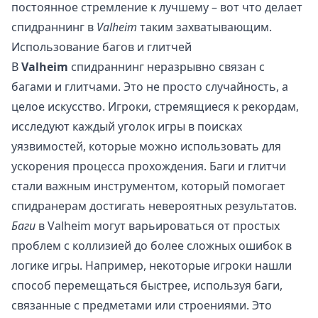
постоянное стремление к лучшему – вот что делает
спидраннинг в
Valheim
таким захватывающим.
Использование багов и глитчей
В
Valheim
спидраннинг неразрывно связан с
багами и глитчами. Это не просто случайность, а
целое искусство. Игроки, стремящиеся к рекордам,
исследуют каждый уголок игры в поисках
уязвимостей, которые можно использовать для
ускорения процесса прохождения. Баги и глитчи
стали важным инструментом, который помогает
спидранерам достигать невероятных результатов.
Баги
в Valheim могут варьироваться от простых
проблем с коллизией до более сложных ошибок в
логике игры. Например, некоторые игроки нашли
способ перемещаться быстрее, используя баги,
связанные с предметами или строениями. Это