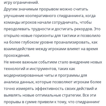
игру ограничений.
Другим значимым прорывом можно считать
улучшение кооперативного спидраннинга, когда
команды игроков начали сотрудничать, чтобы
преодолевать трудности и достигать рекордов. Это
открыло новые горизонты для тактики и позволило
на более глубоком уровне проанализировать, как
взаимодействие между игроками влияет на время
прохождения.
Не менее важным событием стало внедрение новых
технологий и инструментов, таких как
модернизированные читы и программы для
анализа данных, которые позволяют игрокам более
точно измерять эффективность своих действий и
выявлять новые оптимальные стратегии. Все эти
прорывы в сумме привели к тому, что спидраннинг