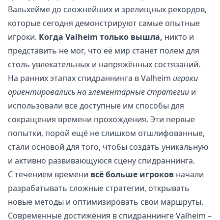
Вальхейме до сложнейших и зрелищных рекордов,
которые сегодня демонстрируют самые опытные
игроки.
Когда Valheim только вышла,
никто и
представить не мог, что её мир станет полем для
столь увлекательных и напряжённых состязаний.
На ранних этапах спидраннинга в Valheim
игроки
ориентировались на элементарные стратегии
и
использовали все доступные им способы для
сокращения времени прохождения. Эти первые
попытки, порой ещё не слишком отшлифованные,
стали основой для того, чтобы создать уникальную
и активно развивающуюся сцену спидраннинга.
С течением времени
всё больше игроков
начали
разрабатывать сложные стратегии, открывать
новые методы и оптимизировать свои маршруты.
Современные достижения в спидраннинге Valheim –