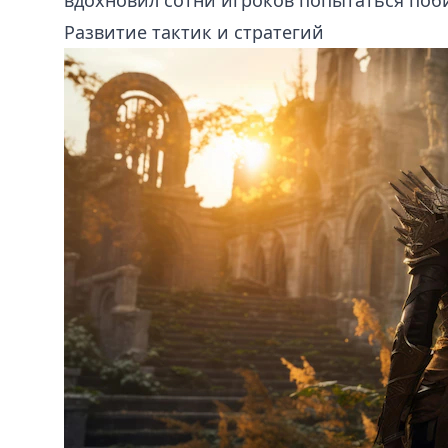
вдохновил сотни игроков попытаться поби
Развитие тактик и стратегий