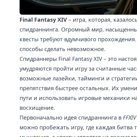
Final Fantasy XIV
– игра, которая, казалос
спидраннинга. Огромный мир, насыщенн
квесты требуют вдумчивого прохождения. 
способы сделать невозможное.
Спидраннеры Final Fantasy XIV – это наст
умудряются пройти игру за считанные час
возможные лазейки, тайминги и стратеги
препятствия быстрее остальных. Их умен
пути и использовать игровые механики н
восхищение.
Первоначально идея спидраннинга в
FFXIV
можно пробежать игру, где каждая битва 