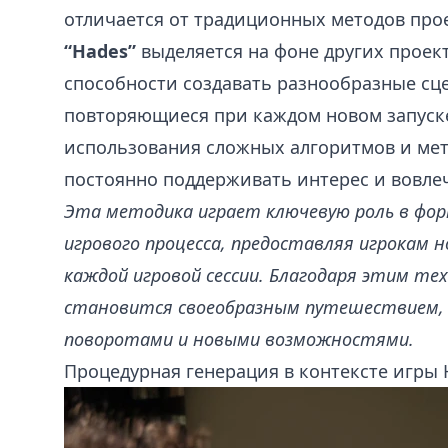
отличается от традиционных методов про
“Hades”
выделяется на фоне других проек
способности создавать разнообразные сц
повторяющиеся при каждом новом запуске.
использования сложных алгоритмов и мет
постоянно поддерживать интерес и вовле
Эта методика играет ключевую роль в фор
игрового процесса, предоставляя игрокам 
каждой игровой сессии. Благодаря этим те
становится своеобразным путешествием,
поворотами и новыми возможностями.
Процедурная генерация в контексте игры 