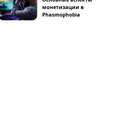
монетизации в
Phasmophobia