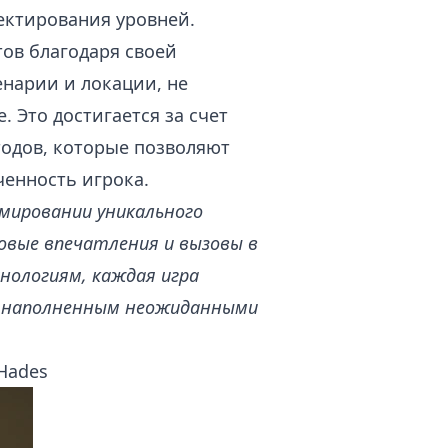
ектирования уровней.
тов благодаря своей
енарии и локации, не
 Это достигается за счет
одов, которые позволяют
ченность игрока.
мировании уникального
новые впечатления и вызовы в
хнологиям, каждая игра
 наполненным неожиданными
Hades