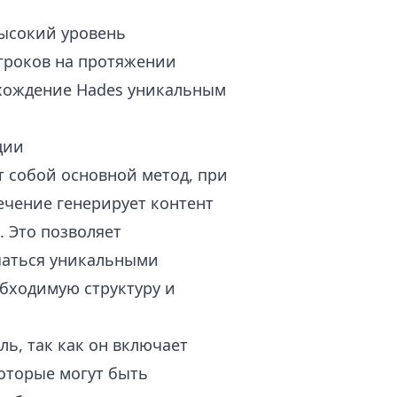
ысокий уровень
гроков на протяжении
охождение Hades уникальным
ции
 собой основной метод, при
чение генерирует контент
. Это позволяет
чаться уникальными
обходимую структуру и
ь, так как он включает
оторые могут быть