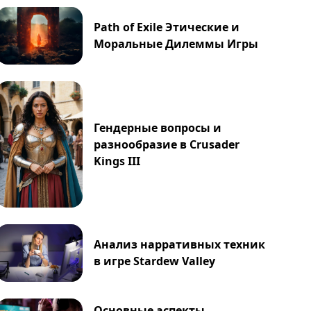
Path of Exile Этические и
Моральные Дилеммы Игры
Гендерные вопросы и
разнообразие в Crusader
Kings III
Анализ нарративных техник
в игре Stardew Valley
Основные аспекты