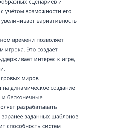
образных сценариев и
 с учётом возможности его
 увеличивает вариативность
ьном времени позволяет
м игрока. Это создаёт
ддерживает интерес к игре,
и.
игровых миров
 на динамическое создание
ь и бесконечные
воляет разрабатывать
т заранее заданных шаблонов
жит способность систем