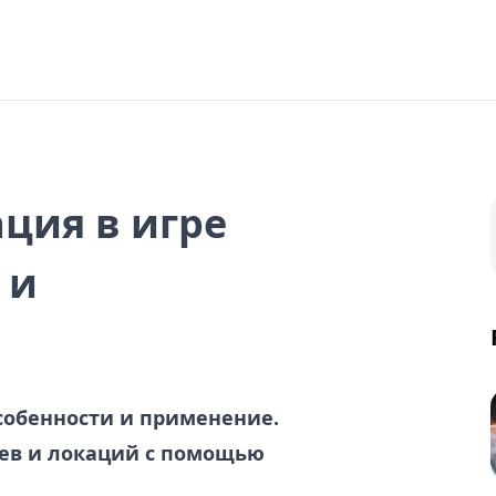
ция в игре
 и
особенности и применение.
ев и локаций с помощью