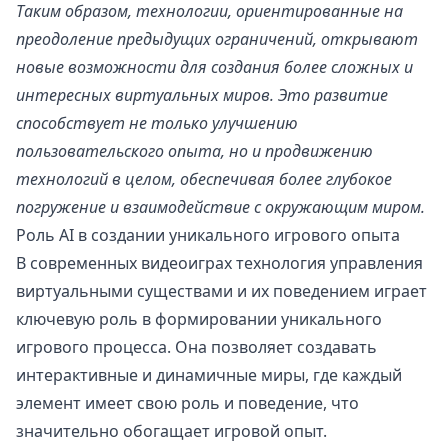
Таким образом, технологии, ориентированные на
преодоление предыдущих ограничений, открывают
новые возможности для создания более сложных и
интересных виртуальных миров. Это развитие
способствует не только улучшению
пользовательского опыта, но и продвижению
технологий в целом, обеспечивая более глубокое
погружение и взаимодействие с окружающим миром.
Роль AI в создании уникального игрового опыта
В современных видеоиграх технология управления
виртуальными существами и их поведением играет
ключевую роль в формировании уникального
игрового процесса. Она позволяет создавать
интерактивные и динамичные миры, где каждый
элемент имеет свою роль и поведение, что
значительно обогащает игровой опыт.