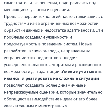
самостоятельные решения, подстраиваясь под
меняющиеся условия и сценарии.
Прошлые версии технологий часто сталкивались с
трудностями из-за ограниченных возможностей
обработки данных и недостатка адаптивности. Эти
проблемы создавали уязвимости и
предсказуемость в поведении систем. Новые
разработки, в свою очередь, направлены на
устранение этих недостатков, внедряя
усовершенствованные алгоритмы и расширенные
возможности для адаптации.
Умение учитывать
нюансы и реагировать на сложные ситуации
позволяет создавать более динамичные и
непредсказуемые сценарии, которые значительно
обогащают взаимодействие и делают его более
увлекательным и многогранным.