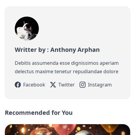
Writter by : Anthony Arphan
Debitis assumenda esse dignissimos aperiam
delectus maxime tenetur repudiandae dolore
Facebook
Twitter
Instagram
Recommended for You