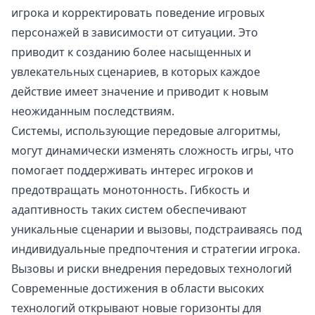
игрока и корректировать поведение игровых
персонажей в зависимости от ситуации. Это
приводит к созданию более насыщенных и
увлекательных сценариев, в которых каждое
действие имеет значение и приводит к новым
неожиданным последствиям.
Системы, использующие передовые алгоритмы,
могут динамически изменять сложность игры, что
помогает поддерживать интерес игроков и
предотвращать монотонность. Гибкость и
адаптивность таких систем обеспечивают
уникальные сценарии и вызовы, подстраиваясь под
индивидуальные предпочтения и стратегии игрока.
Вызовы и риски внедрения передовых технологий
Современные достижения в области высоких
технологий открывают новые горизонты для