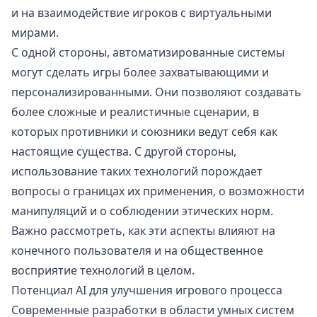
и на взаимодействие игроков с виртуальными
мирами.
С одной стороны, автоматизированные системы
могут сделать игры более захватывающими и
персонализированными. Они позволяют создавать
более сложные и реалистичные сценарии, в
которых противники и союзники ведут себя как
настоящие существа. С другой стороны,
использование таких технологий порождает
вопросы о границах их применения, о возможности
манипуляций и о соблюдении этических норм.
Важно рассмотреть, как эти аспекты влияют на
конечного пользователя и на общественное
восприятие технологий в целом.
Потенциал AI для улучшения игрового процесса
Современные разработки в области умных систем