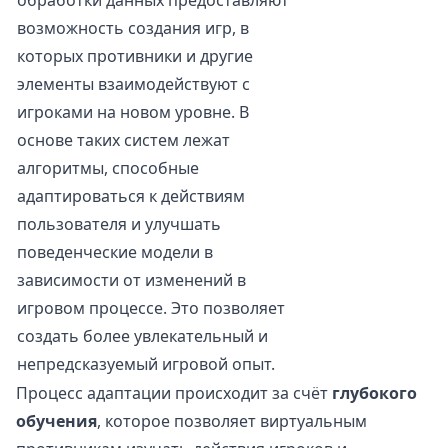
обработки данных предоставляют
возможность создания игр, в
которых противники и другие
элементы взаимодействуют с
игроками на новом уровне. В
основе таких систем лежат
алгоритмы, способные
адаптироваться к действиям
пользователя и улучшать
поведенческие модели в
зависимости от изменений в
игровом процессе. Это позволяет
создать более увлекательный и
непредсказуемый игровой опыт.
Процесс адаптации происходит за счёт
глубокого
обучения
, которое позволяет виртуальным