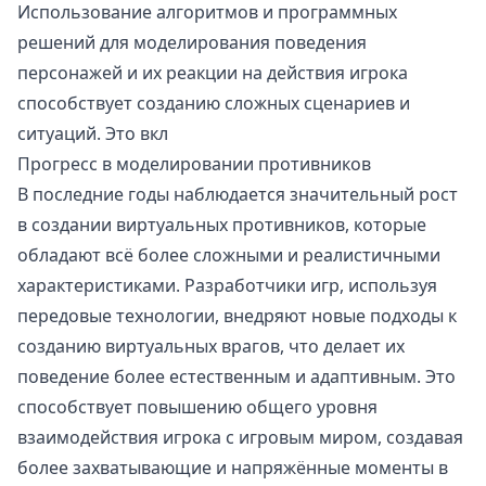
Использование алгоритмов и программных
решений для моделирования поведения
персонажей и их реакции на действия игрока
способствует созданию сложных сценариев и
ситуаций. Это вкл
Прогресс в моделировании противников
В последние годы наблюдается значительный рост
в создании виртуальных противников, которые
обладают всё более сложными и реалистичными
характеристиками. Разработчики игр, используя
передовые технологии, внедряют новые подходы к
созданию виртуальных врагов, что делает их
поведение более естественным и адаптивным. Это
способствует повышению общего уровня
взаимодействия игрока с игровым миром, создавая
более захватывающие и напряжённые моменты в