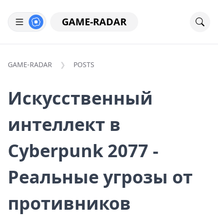
GAME-RADAR
GAME-RADAR
POSTS
Искусственный
интеллект в
Cyberpunk 2077 -
Реальные угрозы от
противников