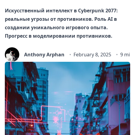
Искусственный интеллект в Cyberpunk 2077:
реальные угрозы от противников. Роль AI в
создании уникального игрового опыта.
Прогресс в моделировании противников.
Anthony Arphan
February 8, 2025
9 min 