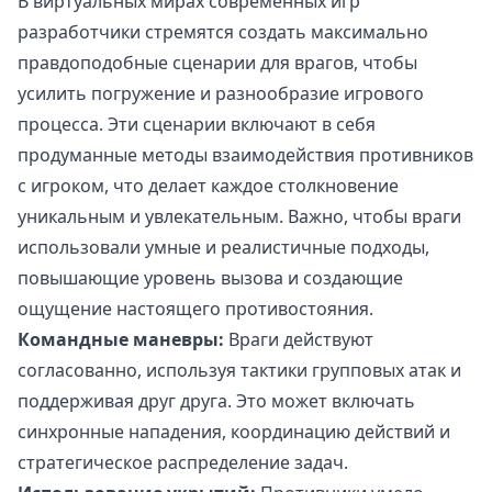
В виртуальных мирах современных игр
разработчики стремятся создать максимально
правдоподобные сценарии для врагов, чтобы
усилить погружение и разнообразие игрового
процесса. Эти сценарии включают в себя
продуманные методы взаимодействия противников
с игроком, что делает каждое столкновение
уникальным и увлекательным. Важно, чтобы враги
использовали умные и реалистичные подходы,
повышающие уровень вызова и создающие
ощущение настоящего противостояния.
Командные маневры:
Враги действуют
согласованно, используя тактики групповых атак и
поддерживая друг друга. Это может включать
синхронные нападения, координацию действий и
стратегическое распределение задач.