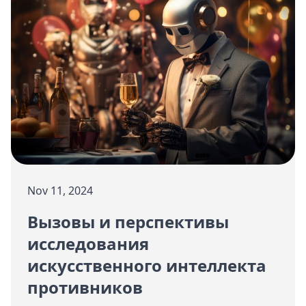
Nov 11, 2024
Вызовы и перспективы
исследования
искусственного интеллекта
противников