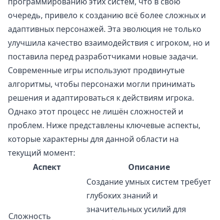
программированию этих систем, что в свою
очередь, привело к созданию всё более сложных и
адаптивных персонажей. Эта эволюция не только
улучшила качество взаимодействия с игроком, но и
поставила перед разработчиками новые задачи.
Современные игры используют продвинутые
алгоритмы, чтобы персонажи могли принимать
решения и адаптироваться к действиям игрока.
Однако этот процесс не лишён сложностей и
проблем. Ниже представлены ключевые аспекты,
которые характерны для данной области на
текущий момент:
Аспект
Описание
Создание умных систем требует
глубоких знаний и
значительных усилий для
Сложность