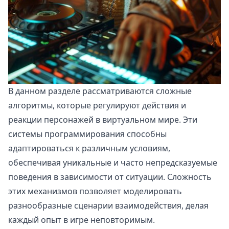
В данном разделе рассматриваются сложные
алгоритмы, которые регулируют действия и
реакции персонажей в виртуальном мире. Эти
системы программирования способны
адаптироваться к различным условиям,
обеспечивая уникальные и часто непредсказуемые
поведения в зависимости от ситуации. Сложность
этих механизмов позволяет моделировать
разнообразные сценарии взаимодействия, делая
каждый опыт в игре неповторимым.