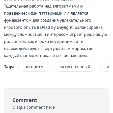
Тщательная работа над алгоритмами и
поведенческими паттернами ИИ является
фундаментом для создания увлекательного
игрового опыта в Dead by Daylight. Балансировка
между сложностью и интересом играет решающую
роль в том, как игроки воспринимают и
взаимодействуют с виртуальным миром, где
каждый шаг может оказаться решающим.
Tags:
алгоритм
искусственный
ин
Comment
Disqus comment here