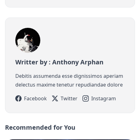
Writter by : Anthony Arphan
Debitis assumenda esse dignissimos aperiam
delectus maxime tenetur repudiandae dolore
Facebook
Twitter
Instagram
Recommended for You