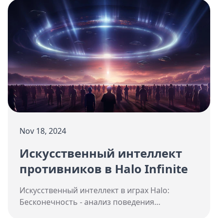
Nov 18, 2024
Искусственный интеллект
противников в Halo Infinite
Искусственный интеллект в играх Halo:
Бесконечность - анализ поведения
противников и стратегий игрока.