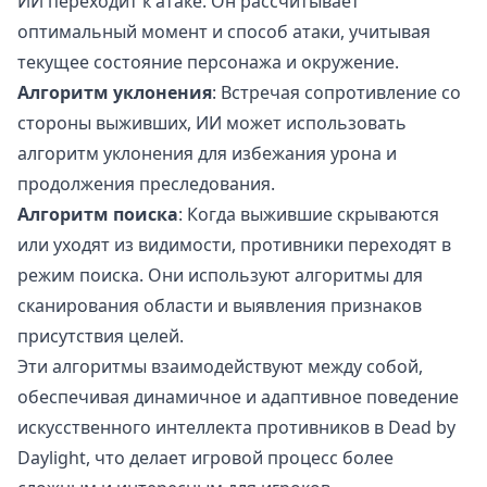
ИИ переходит к атаке. Он рассчитывает
оптимальный момент и способ атаки, учитывая
текущее состояние персонажа и окружение.
Алгоритм уклонения
: Встречая сопротивление со
стороны выживших, ИИ может использовать
алгоритм уклонения для избежания урона и
продолжения преследования.
Алгоритм поиска
: Когда выжившие скрываются
или уходят из видимости, противники переходят в
режим поиска. Они используют алгоритмы для
сканирования области и выявления признаков
присутствия целей.
Эти алгоритмы взаимодействуют между собой,
обеспечивая динамичное и адаптивное поведение
искусственного интеллекта противников в Dead by
Daylight, что делает игровой процесс более