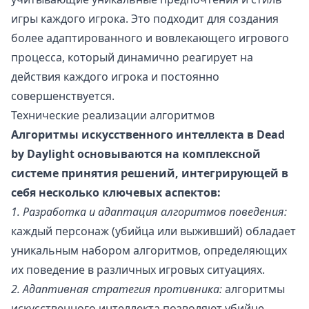
игры каждого игрока. Это подходит для создания
более адаптированного и вовлекающего игрового
процесса, который динамично реагирует на
действия каждого игрока и постоянно
совершенствуется.
Технические реализации алгоритмов
Алгоритмы искусственного интеллекта в Dead
by Daylight основываются на комплексной
системе принятия решений, интегрирующей в
себя несколько ключевых аспектов:
1. Разработка и адаптация алгоритмов поведения:
каждый персонаж (убийца или выживший) обладает
уникальным набором алгоритмов, определяющих
их поведение в различных игровых ситуациях.
2. Адаптивная стратегия противника:
алгоритмы
искусственного интеллекта позволяют убийце