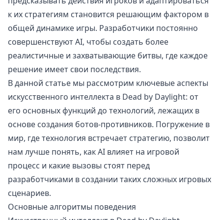
предсказывать действия игроков и адаптироваться
к их стратегиям становится решающим фактором в
общей динамике игры. Разработчики постоянно
совершенствуют AI, чтобы создать более
реалистичные и захватывающие битвы, где каждое
решение имеет свои последствия.
В данной статье мы рассмотрим ключевые аспекты
искусственного интеллекта в Dead by Daylight: от
его основных функций до технологий, лежащих в
основе создания ботов-противников. Погружение в
мир, где технология встречает стратегию, позволит
нам лучше понять, как AI влияет на игровой
процесс и какие вызовы стоят перед
разработчиками в создании таких сложных игровых
сценариев.
Основные алгоритмы поведения