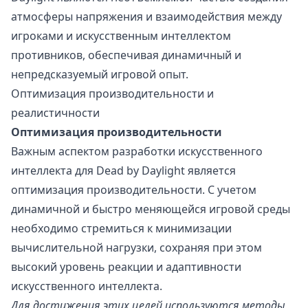
атмосферы напряжения и взаимодействия между
игроками и искусственным интеллектом
противников, обеспечивая динамичный и
непредсказуемый игровой опыт.
Оптимизация производительности и
реалистичности
Оптимизация производительности
Важным аспектом разработки искусственного
интеллекта для Dead by Daylight является
оптимизация производительности. С учетом
динамичной и быстро меняющейся игровой среды
необходимо стремиться к минимизации
вычислительной нагрузки, сохраняя при этом
высокий уровень реакции и адаптивности
искусственного интеллекта.
Для достижения этих целей используются методы