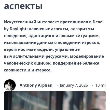
аспекты
Искусственный интеллект противников в Dead
by Daylight: ключевые аспекты, алгоритмы
поведения, адаптация к игровым ситуациям,
использование данных о поведении игроков,
вероятностные модели, управление
вычислительными ресурсами, моделирование
человеческих ошибок, поддержание баланса
сложности и интереса.
Anthony Arphan
January 7, 2025
10 min 