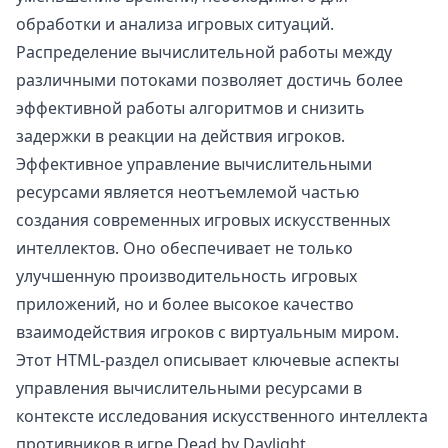
обработки и анализа игровых ситуаций.
Распределение вычислительной работы между
различными потоками позволяет достичь более
эффективной работы алгоритмов и снизить
задержки в реакции на действия игроков.
Эффективное управление вычислительными
ресурсами является неотъемлемой частью
создания современных игровых искусственных
интеллектов. Оно обеспечивает не только
улучшенную производительность игровых
приложений, но и более высокое качество
взаимодействия игроков с виртуальным миром.
Этот HTML-раздел описывает ключевые аспекты
управления вычислительными ресурсами в
контексте исследования искусственного интеллекта
противников в игре Dead by Daylight.