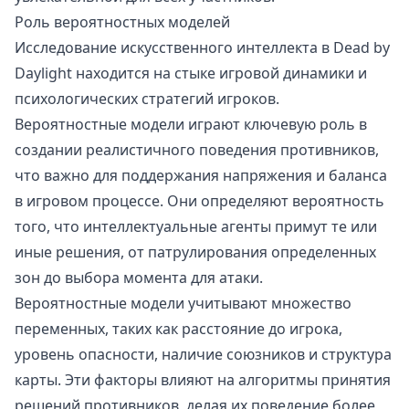
Роль вероятностных моделей
Исследование искусственного интеллекта в Dead by
Daylight находится на стыке игровой динамики и
психологических стратегий игроков.
Вероятностные модели играют ключевую роль в
создании реалистичного поведения противников,
что важно для поддержания напряжения и баланса
в игровом процессе. Они определяют вероятность
того, что интеллектуальные агенты примут те или
иные решения, от патрулирования определенных
зон до выбора момента для атаки.
Вероятностные модели учитывают множество
переменных, таких как расстояние до игрока,
уровень опасности, наличие союзников и структура
карты. Эти факторы влияют на алгоритмы принятия
решений противников, делая их поведение более