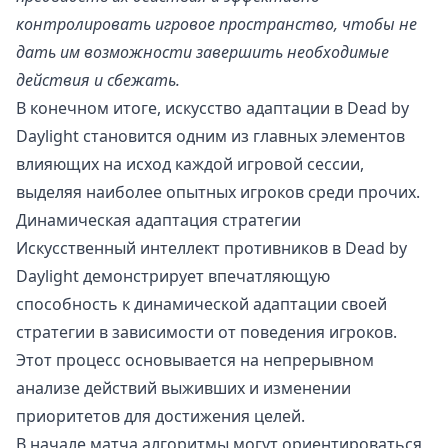
контролировать игровое пространство, чтобы не
дать им возможности завершить необходимые
действия и сбежать.
В конечном итоге, искусство адаптации в Dead by
Daylight становится одним из главных элементов
влияющих на исход каждой игровой сессии,
выделяя наиболее опытных игроков среди прочих.
Динамическая адаптация стратегии
Искусственный интеллект противников в Dead by
Daylight демонстрирует впечатляющую
способность к динамической адаптации своей
стратегии в зависимости от поведения игроков.
Этот процесс основывается на непрерывном
анализе действий выживших и изменении
приоритетов для достижения целей.
В начале матча алгоритмы могут ориентироваться