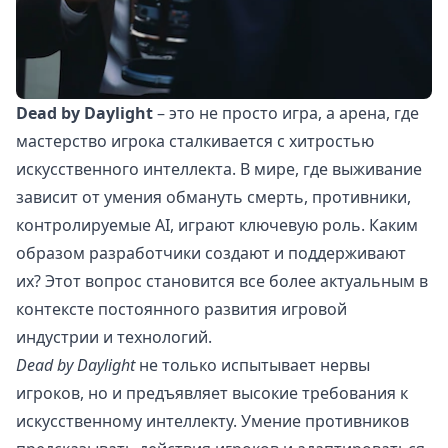
Dead by Daylight
– это не просто игра, а арена, где
мастерство игрока сталкивается с хитростью
искусственного интеллекта. В мире, где выживание
зависит от умения обмануть смерть, противники,
контролируемые AI, играют ключевую роль. Каким
образом разработчики создают и поддерживают
их? Этот вопрос становится все более актуальным в
контексте постоянного развития игровой
индустрии и технологий.
Dead by Daylight
не только испытывает нервы
игроков, но и предъявляет высокие требования к
искусственному интеллекту. Умение противников