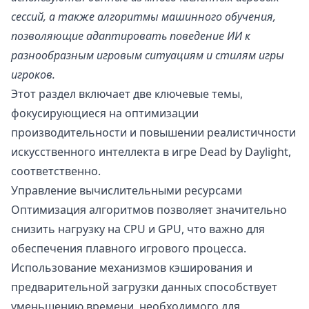
сессий, а также алгоритмы машинного обучения,
позволяющие адаптировать поведение ИИ к
разнообразным игровым ситуациям и стилям игры
игроков.
Этот раздел включает две ключевые темы,
фокусирующиеся на оптимизации
производительности и повышении реалистичности
искусственного интеллекта в игре Dead by Daylight,
соответственно.
Управление вычислительными ресурсами
Оптимизация алгоритмов позволяет значительно
снизить нагрузку на CPU и GPU, что важно для
обеспечения плавного игрового процесса.
Использование механизмов кэширования и
предварительной загрузки данных способствует
уменьшению времени, необходимого для