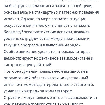
на быструю локализацию и захват первой цели,
основываясь на стандартных паттернах поведения
игроков. Однако по мере развития ситуации
искусственный интеллект начинает учитывать
более глубокие тактические аспекты, включая
уровень сотрудничества между выжившими и
текущие прогрессии в выполнении задач.
Особое внимание уделяется игрокам, которые
демонстрируют эффективное взаимодействие и
синхронизацию действий.
При обнаружении повышенной активности в
определенной области карты, искусственный
интеллект может адаптировать свою стратегию,
усиливая контроль за этим сектором.
Стратегии могут также меняться в зависимости от
конкретного игрового стиля выживших: от