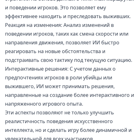
и поведении игроков. Это позволяет ему
эффективнее находить и преследовать выживших.
Реакция на изменения: Анализ изменений в
поведении игроков, таких как смена скорости или
направления движения, позволяет ИИ быстро
реагировать на новые обстоятельства и
подстраивать свою тактику под текущую ситуацию.
Интерактивные решения: С учетом данных о
предпочтениях игроков в роли убийцы или
выжившего, ИИ может принимать решения,
направленные на создание более интерактивного и
напряженного игрового опыта.
Эти аспекты позволяют не только улучшить
реалистичность поведения искусственного
интеллекта, но и сделать игру более динамичной и
увлекательной для всех участников.