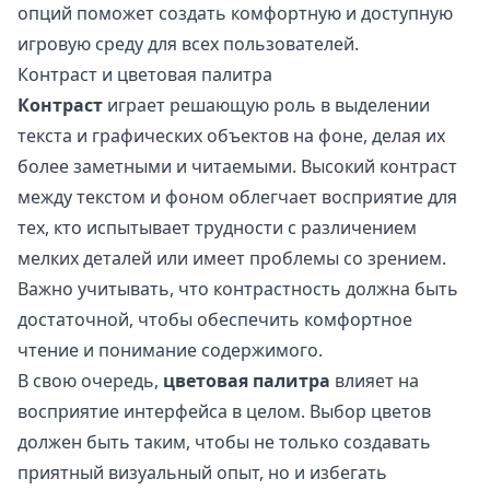
опций поможет создать комфортную и доступную
игровую среду для всех пользователей.
Контраст и цветовая палитра
Контраст
играет решающую роль в выделении
текста и графических объектов на фоне, делая их
более заметными и читаемыми. Высокий контраст
между текстом и фоном облегчает восприятие для
тех, кто испытывает трудности с различением
мелких деталей или имеет проблемы со зрением.
Важно учитывать, что контрастность должна быть
достаточной, чтобы обеспечить комфортное
чтение и понимание содержимого.
В свою очередь,
цветовая палитра
влияет на
восприятие интерфейса в целом. Выбор цветов
должен быть таким, чтобы не только создавать
приятный визуальный опыт, но и избегать