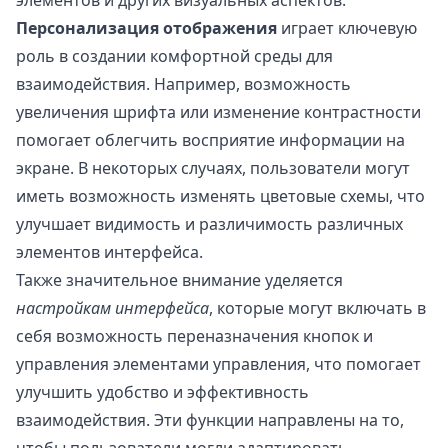
элементов и других визуальных аспектов.
Персонализация отображения
играет ключевую
роль в создании комфортной среды для
взаимодействия. Например, возможность
увеличения шрифта или изменение контрастности
помогает облегчить восприятие информации на
экране. В некоторых случаях, пользователи могут
иметь возможность изменять цветовые схемы, что
улучшает видимость и различимость различных
элементов интерфейса.
Также значительное внимание уделяется
настройкам интерфейса
, которые могут включать в
себя возможность переназначения кнопок и
управления элементами управления, что помогает
улучшить удобство и эффективность
взаимодействия. Эти функции направлены на то,