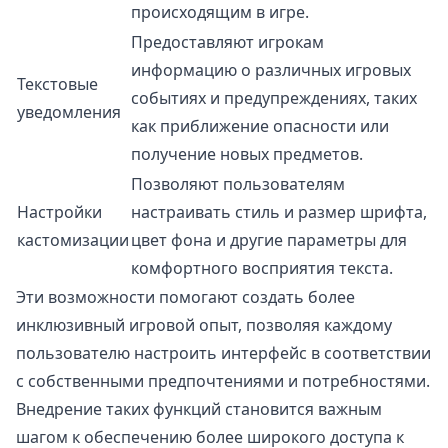
происходящим в игре.
Предоставляют игрокам
информацию о различных игровых
Текстовые
событиях и предупреждениях, таких
уведомления
как приближение опасности или
получение новых предметов.
Позволяют пользователям
Настройки
настраивать стиль и размер шрифта,
кастомизации
цвет фона и другие параметры для
комфортного восприятия текста.
Эти возможности помогают создать более
инклюзивный игровой опыт, позволяя каждому
пользователю настроить интерфейс в соответствии
с собственными предпочтениями и потребностями.
Внедрение таких функций становится важным
шагом к обеспечению более широкого доступа к