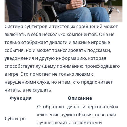
Система субтитров и текстовых сообщений может
включать в себя несколько компонентов. Она не
только отображает диалоги и важные игровые
события, но и может транслировать подсказки,
уведомления и другую информацию, которая
способствует лучшему пониманию происходящего
в игре. Это помогает не только людям с
нарушениями слуха, но и тем, кто предпочитает
читать, а не слушать.
Функция
Описание
Отображают диалоги персонажей и
ключевые аудиособытия, позволяя
Субтитры
лучше следить за сюжетом и