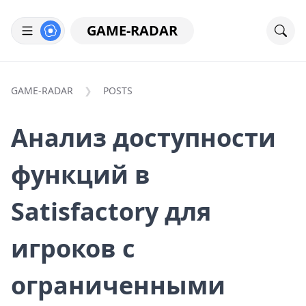
GAME-RADAR
GAME-RADAR
POSTS
Анализ доступности
функций в
Satisfactory для
игроков с
ограниченными