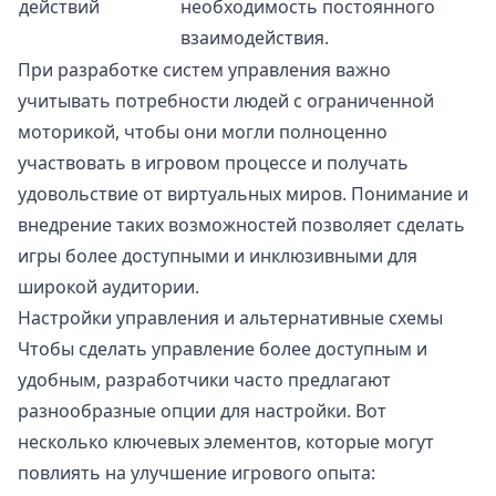
действий
необходимость постоянного
взаимодействия.
При разработке систем управления важно
учитывать потребности людей с ограниченной
моторикой, чтобы они могли полноценно
участвовать в игровом процессе и получать
удовольствие от виртуальных миров. Понимание и
внедрение таких возможностей позволяет сделать
игры более доступными и инклюзивными для
широкой аудитории.
Настройки управления и альтернативные схемы
Чтобы сделать управление более доступным и
удобным, разработчики часто предлагают
разнообразные опции для настройки. Вот
несколько ключевых элементов, которые могут
повлиять на улучшение игрового опыта: