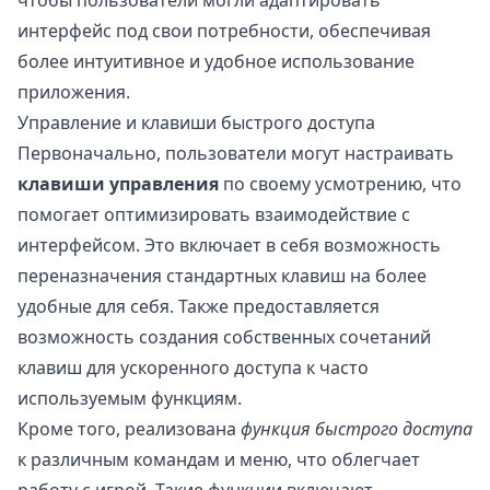
чтобы пользователи могли адаптировать
интерфейс под свои потребности, обеспечивая
более интуитивное и удобное использование
приложения.
Управление и клавиши быстрого доступа
Первоначально, пользователи могут настраивать
клавиши управления
по своему усмотрению, что
помогает оптимизировать взаимодействие с
интерфейсом. Это включает в себя возможность
переназначения стандартных клавиш на более
удобные для себя. Также предоставляется
возможность создания собственных сочетаний
клавиш для ускоренного доступа к часто
используемым функциям.
Кроме того, реализована
функция быстрого доступа
к различным командам и меню, что облегчает