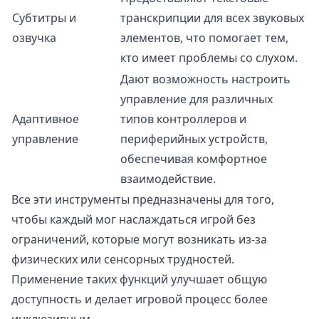
Субтитры и
транскрипции для всех звуковых
озвучка
элементов, что помогает тем,
кто имеет проблемы со слухом.
Дают возможность настроить
управление для различных
Адаптивное
типов контроллеров и
управление
периферийных устройств,
обеспечивая комфортное
взаимодействие.
Все эти инструменты предназначены для того,
чтобы каждый мог наслаждаться игрой без
ограничений, которые могут возникать из-за
физических или сенсорных трудностей.
Применение таких функций улучшает общую
доступность и делает игровой процесс более