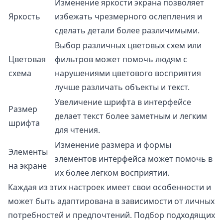
Изменение яркости экрана позволяет
Яркость
избежать чрезмерного ослепления и
сделать детали более различимыми.
Выбор различных цветовых схем или
Цветовая
фильтров может помочь людям с
схема
нарушениями цветового восприятия
лучше различать объекты и текст.
Увеличение шрифта в интерфейсе
Размер
делает текст более заметным и легким
шрифта
для чтения.
Изменение размера и формы
Элементы
элементов интерфейса может помочь в
на экране
их более легком восприятии.
Каждая из этих настроек имеет свои особенности и
может быть адаптирована в зависимости от личных
потребностей и предпочтений. Подбор подходящих