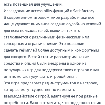
есть потенциал для улучшений.
Исследование accessibility-функций в Satisfactory
В современном игровом мире разработчики всё
чаще уделяют внимание созданию удобных условий
для всех пользователей, включая тех, кто
сталкивается с различными физическими или
сенсорными ограничениями. Это позволяет
сделать геймплей более доступным и комфортным
для каждого. В этой статье рассмотрим, какие
средства и опции были внедрены в одной из
популярных игр для поддержки таких игроков и как
они помогают улучшить игровой опыт.
Эта игра предлагает ряд инструментов и настроек,
которые могут существенно изменить
взаимодействие с игрой, адаптируя её под разные
потребности. Важно отметить, что поддержка таких