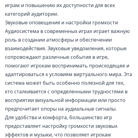
играм и повышению их доступности для всех
категорий аудитории.
Звуковые оповещения и настройки громкости
Аудиосистема в современных играх играет важную
роль в создании атмосферы и обеспечении
взаимодействия. Звуковые уведомления, которые
сопровождают различные события в игре,
помогают игрокам воспринимать происходящее и
адаптироваться к условиям виртуального мира. Эта
система может быть особенно полезной для тех,
кто сталкивается с определенными трудностями в
восприятии визуальной информации или просто
предпочитает опоры на аудиальные сигналы.
Для удобства и комфорта, большинство игр
предоставляет настройку громкости звуковых
эффектов и музыки, что позволяет игрокам