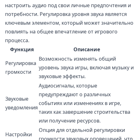
настроить аудио под свои личные предпочтения и
потребности. Регулировка уровня звука является
ключевым элементом, который может значительно
повлиять на общее впечатление от игрового
процесса.
Функция
Описание
Возможность изменять общий
Регулировка
уровень звука игры, включая музыку и
громкости
звуковые эффекты.
Аудиосигналы, которые
предупреждают о различных
Звуковые
событиях или изменениях в игре,
уведомления
таких как завершение строительства
или получение ресурсов.
Опция для отдельной регулировки
Настройки
громкости звуковых оповещений, что