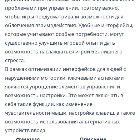
проблемами при управлении, поэтому важно,
чтобы игры предусматривали возможности для
облегчения взаимодействия. Удобные интерфейсы,
которые учитывают особые потребности, могут
существенно улучшить игровой опыт и дать
возможность наслаждаться игрой без лишнего
стресса.
В рамках оптимизации интерфейсов для людей с
нарушениями моторики, ключевыми аспектами
являются упрощение элементов управления и
возможность настройки. Это может включать в
себя такие функции, как изменение
чувствительности мыши, настройка клавиш, а также
возможность использования альтернативных
устройств ввода.
Функция
Описание