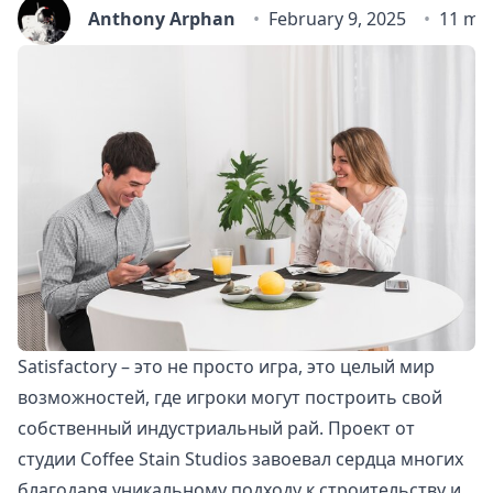
Anthony Arphan
February 9, 2025
11 mi
Satisfactory – это не просто игра, это целый мир
возможностей, где игроки могут построить свой
собственный индустриальный рай. Проект от
студии Coffee Stain Studios завоевал сердца многих
благодаря уникальному подходу к строительству и