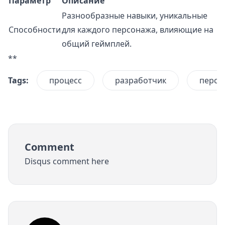
Параметр
Описание
Разнообразные навыки, уникальные
Способности
для каждого персонажа, влияющие на
общий геймплей.
**
Tags:
процесс
разработчик
персо
Comment
Disqus comment here