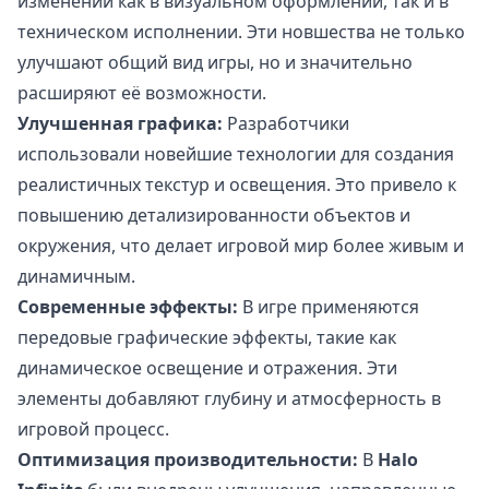
изменений как в визуальном оформлении, так и в
техническом исполнении. Эти новшества не только
улучшают общий вид игры, но и значительно
расширяют её возможности.
Улучшенная графика:
Разработчики
использовали новейшие технологии для создания
реалистичных текстур и освещения. Это привело к
повышению детализированности объектов и
окружения, что делает игровой мир более живым и
динамичным.
Современные эффекты:
В игре применяются
передовые графические эффекты, такие как
динамическое освещение и отражения. Эти
элементы добавляют глубину и атмосферность в
игровой процесс.
Оптимизация производительности:
В
Halo