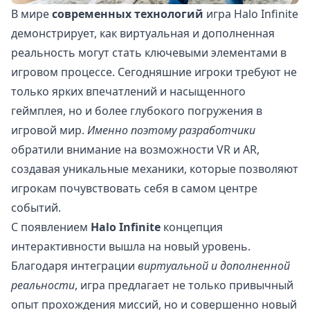
В мире
современных технологий
игра Halo Infinite
демонстрирует, как виртуальная и дополненная
реальность могут стать ключевыми элементами в
игровом процессе. Сегодняшние игроки требуют не
только ярких впечатлений и насыщенного
геймплея, но и более глубокого погружения в
игровой мир.
Именно поэтому разработчики
обратили внимание на возможности VR и AR,
создавая уникальные механики, которые позволяют
игрокам почувствовать себя в самом центре
событий.
С появлением
Halo Infinite
концепция
интерактивности вышла на новый уровень.
Благодаря интеграции
виртуальной и дополненной
реальности
, игра предлагает не только привычный
опыт прохождения миссий, но и совершенно новый