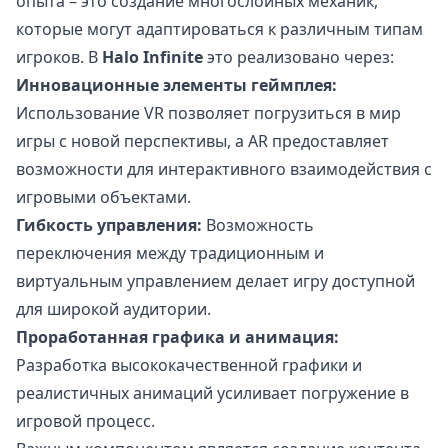
опыта – это создание многослойных механик,
которые могут адаптироваться к различным типам
игроков. В
Halo Infinite
это реализовано через:
Инновационные элементы геймплея:
Использование VR позволяет погрузиться в мир
игры с новой перспективы, а AR предоставляет
возможности для интерактивного взаимодействия с
игровыми объектами.
Гибкость управления:
Возможность
переключения между традиционным и
виртуальным управлением делает игру доступной
для широкой аудитории.
Проработанная графика и анимация:
Разработка высококачественной графики и
реалистичных анимаций усиливает погружение в
игровой процесс.