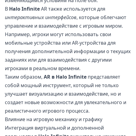
изменяющимся условиям на поле боя.
В
Halo Infinite
AR также используется для
интерактивных интерфейсов
, которые облегчают
управление и взаимодействие с игровым миром.
Например, игроки могут использовать свои
мобильные устройства или AR-устройства для
получения дополнительной информации о текущих
заданиях или для взаимодействия с другими
игроками в реальном времени.
Таким образом,
AR в Halo Infinite
представляет
собой мощный инструмент, который не только
улучшает визуализацию и взаимодействие, но и
создает новые возможности для увлекательного и
реалистичного игрового процесса.
Влияние на игровую механику и графику
Интеграция виртуальной и дополненной