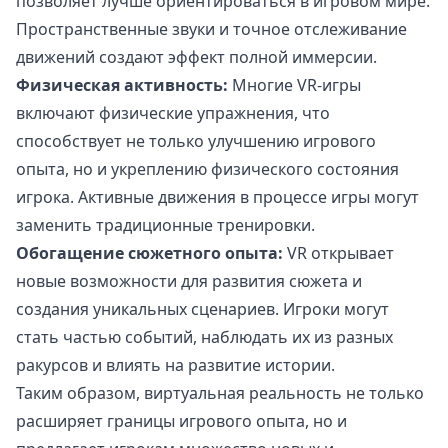
позволяет лучше ориентироваться в игровом мире.
Пространственные звуки и точное отслеживание
движений создают эффект полной иммерсии.
Физическая активность:
Многие VR-игры
включают физические упражнения, что
способствует не только улучшению игрового
опыта, но и укреплению физического состояния
игрока. Активные движения в процессе игры могут
заменить традиционные тренировки.
Обогащение сюжетного опыта:
VR открывает
новые возможности для развития сюжета и
создания уникальных сценариев. Игроки могут
стать частью событий, наблюдать их из разных
ракурсов и влиять на развитие истории.
Таким образом, виртуальная реальность не только
расширяет границы игрового опыта, но и