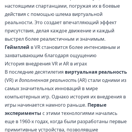
настоящими спартанцами, погружая их в боевые
действия с помощью шлема виртуальной
реальности. Это создает впечатляющий эффект
присутствия, делая каждое движение и каждый
выстрел более реалистичным и значимым.
Геймплей
в VR становится более интенсивным и
захватывающим благодаря ощущению
История внедрения VR и AR в играх
В последние десятилетия
виртуальная реальность
(VR) и
дополненная реальность
(AR) стали одними из
самых значительных инноваций в мире
компьютерных игр. Однако история их внедрения в
игры начинается намного раньше.
Первые
эксперименты
с этими технологиями начались
еще в 1960-х годах, когда были разработаны первые
примитивные устройства, позволявшие