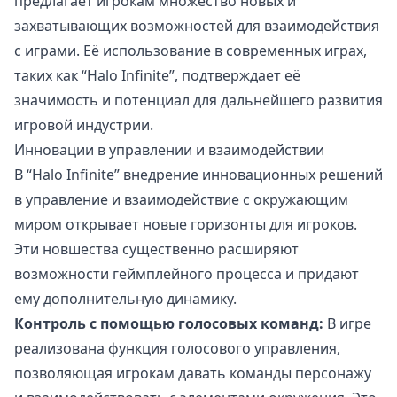
предлагает игрокам множество новых и
захватывающих возможностей для взаимодействия
с играми. Её использование в современных играх,
таких как “Halo Infinite”, подтверждает её
значимость и потенциал для дальнейшего развития
игровой индустрии.
Инновации в управлении и взаимодействии
В “Halo Infinite” внедрение инновационных решений
в управление и взаимодействие с окружающим
миром открывает новые горизонты для игроков.
Эти новшества существенно расширяют
возможности геймплейного процесса и придают
ему дополнительную динамику.
Контроль с помощью голосовых команд:
В игре
реализована функция голосового управления,
позволяющая игрокам давать команды персонажу