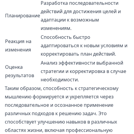
Разработка последовательности
действий для достижения целей и
Планирование
адаптации к возможным
изменениям.
Способность быстро
Реакция на
адаптироваться к новым условиям и
изменения
корректировать план действий.
Анализ эффективности выбранной
Оценка
стратегии и корректировка в случае
результатов
необходимости.
Таким образом, способность к стратегическому
мышлению формируется и укрепляется через
последовательное и осознанное применение
различных подходов к решению задач. Это
способствует улучшению навыков в различных
областях жизни, включая профессиональную