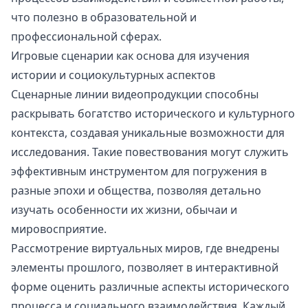
что полезно в образовательной и
профессиональной сферах.
Игровые сценарии как основа для изучения
истории и социокультурных аспектов
Сценарные линии видеопродукции способны
раскрывать богатство исторического и культурного
контекста, создавая уникальные возможности для
исследования. Такие повествования могут служить
эффективным инструментом для погружения в
разные эпохи и общества, позволяя детально
изучать особенности их жизни, обычаи и
мировосприятие.
Рассмотрение виртуальных миров, где внедрены
элементы прошлого, позволяет в интерактивной
форме оценить различные аспекты исторического
процесса и социального взаимодействия. Каждый