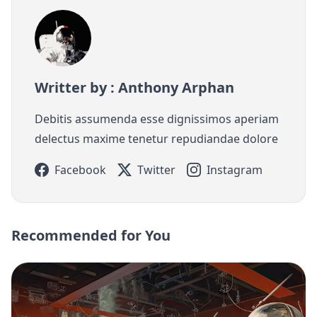
Writter by : Anthony Arphan
Debitis assumenda esse dignissimos aperiam
delectus maxime tenetur repudiandae dolore
Facebook
Twitter
Instagram
Recommended for You