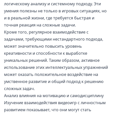
логическому анализу и системному подходу. Эти
умения полезны не только в игровых ситуациях, но
и в реальной жизни, где требуется быстрая и
точная реакция на сложные задачи.
Кроме того, регулярное взаимодействие с
задачами, требующими нестандартного подхода,
может значительно повысить уровень
креативности и способности к выработке
уникальных решений. Таким образом, активное
использование этих интеллектуальных упражнений
может оказать положительное воздействие на
умственное развитие и общий подход к решению
сложных задач.
Анализ влияния на мотивацию и самодисциплину
Изучение взаимодействия видеоигр с личностным
развитием показывает, что они могут стать