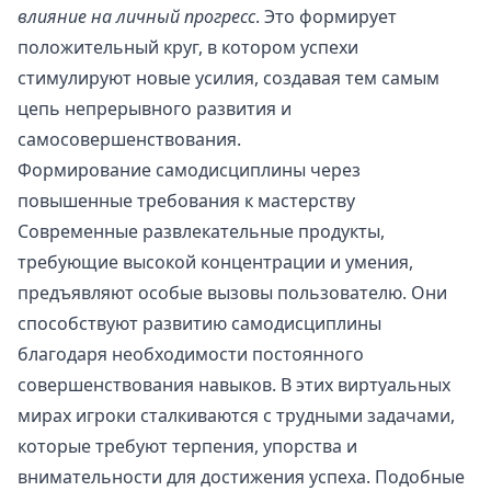
влияние на личный прогресс
. Это формирует
положительный круг, в котором успехи
стимулируют новые усилия, создавая тем самым
цепь непрерывного развития и
самосовершенствования.
Формирование самодисциплины через
повышенные требования к мастерству
Современные развлекательные продукты,
требующие высокой концентрации и умения,
предъявляют особые вызовы пользователю. Они
способствуют развитию самодисциплины
благодаря необходимости постоянного
совершенствования навыков. В этих виртуальных
мирах игроки сталкиваются с трудными задачами,
которые требуют терпения, упорства и
внимательности для достижения успеха. Подобные