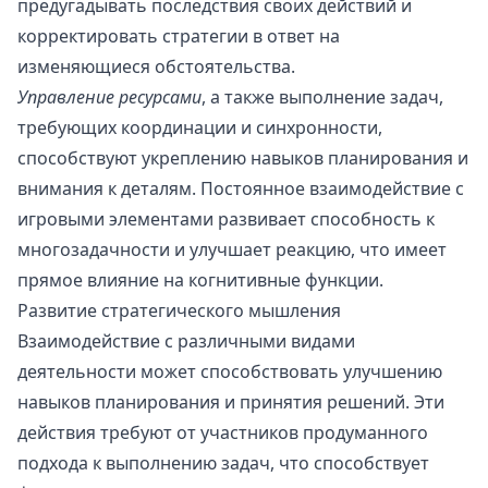
предугадывать последствия своих действий и
корректировать стратегии в ответ на
изменяющиеся обстоятельства.
Управление ресурсами
, а также выполнение задач,
требующих координации и синхронности,
способствуют укреплению навыков планирования и
внимания к деталям. Постоянное взаимодействие с
игровыми элементами развивает способность к
многозадачности и улучшает реакцию, что имеет
прямое влияние на когнитивные функции.
Развитие стратегического мышления
Взаимодействие с различными видами
деятельности может способствовать улучшению
навыков планирования и принятия решений. Эти
действия требуют от участников продуманного
подхода к выполнению задач, что способствует