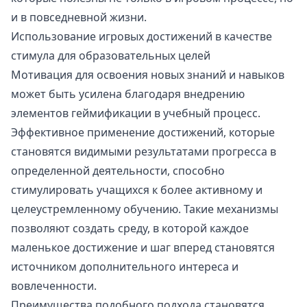
и в повседневной жизни.
Использование игровых достижений в качестве
стимула для образовательных целей
Мотивация для освоения новых знаний и навыков
может быть усилена благодаря внедрению
элементов геймификации в учебный процесс.
Эффективное применение достижений, которые
становятся видимыми результатами прогресса в
определенной деятельности, способно
стимулировать учащихся к более активному и
целеустремленному обучению. Такие механизмы
позволяют создать среду, в которой каждое
маленькое достижение и шаг вперед становятся
источником дополнительного интереса и
вовлеченности.
Преимущества подобного подхода становятся