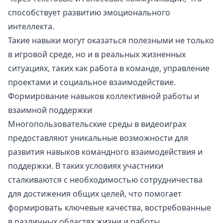
способствует развитию эмоционального
интеллекта.
Такие навыки могут оказаться полезными не только
в игровой среде, но и в реальных жизненных
ситуациях, таких как работа в команде, управление
проектами и социальное взаимодействие.
Формирование навыков коллективной работы и
взаимной поддержки
Многопользовательские среды в видеоиграх
предоставляют уникальные возможности для
развития навыков командного взаимодействия и
поддержки. В таких условиях участники
сталкиваются с необходимостью сотрудничества
для достижения общих целей, что помогает
формировать ключевые качества, востребованные
в различных областях жизни и работы.