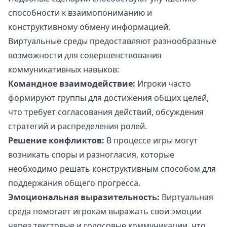
способности к взаимопониманию и
конструктивному обмену информацией.
Виртуальные среды предоставляют разнообразные
возможности для совершенствования
коммуникативных навыков:
Командное взаимодействие:
Игроки часто
формируют группы для достижения общих целей,
что требует согласования действий, обсуждения
стратегий и распределения ролей.
Решение конфликтов:
В процессе игры могут
возникать споры и разногласия, которые
необходимо решать конструктивным способом для
поддержания общего прогресса.
Эмоциональная выразительность:
Виртуальная
среда помогает игрокам выражать свои эмоции
через текстовые и голосовые коммуникации, что