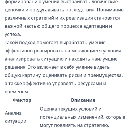
формированию умения выстраивать логические
цепочки и предугадывать последствия. Понимание
различных стратегий и их реализация становятся
важной частью общего процесса адаптации и
успеха.
Такой подход помогает выработать умение
эффективно реагировать на меняющиеся условия,
анализировать ситуацию и находить наилучшие
решения. Это включает в себя умение видеть
общую картину, оценивать риски и преимущества,
а также эффективно управлять ресурсами и
временем.
Фактор
Описание
Оценка текущих условий и
Анализ
потенциальных изменений, которые
ситуации
могут повлиять на стратегию.