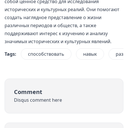
собой ценное средство для исследования
исторических и культурных реалий. Они помогают
создать наглядное представление о жизни
различных периодов и обществ, а также
поддерживают интерес к изучению и анализу
значимых исторических и культурных явлений.
Tags:
способствовать
навык
разв
Comment
Disqus comment here