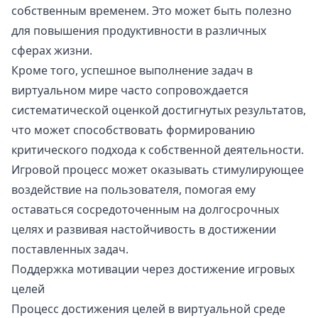
собственным временем. Это может быть полезно
для повышения продуктивности в различных
сферах жизни.
Кроме того, успешное выполнение задач в
виртуальном мире часто сопровождается
систематической оценкой достигнутых результатов,
что может способствовать формированию
критического подхода к собственной деятельности.
Игровой процесс может оказывать стимулирующее
воздействие на пользователя, помогая ему
оставаться сосредоточенным на долгосрочных
целях и развивая настойчивость в достижении
поставленных задач.
Поддержка мотивации через достижение игровых
целей
Процесс достижения целей в виртуальной среде