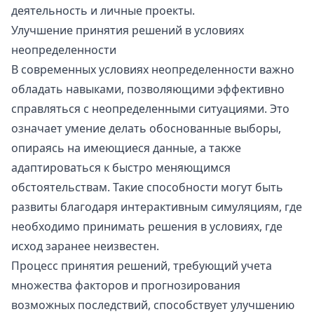
деятельность и личные проекты.
Улучшение принятия решений в условиях
неопределенности
В современных условиях неопределенности важно
обладать навыками, позволяющими эффективно
справляться с неопределенными ситуациями. Это
означает умение делать обоснованные выборы,
опираясь на имеющиеся данные, а также
адаптироваться к быстро меняющимся
обстоятельствам. Такие способности могут быть
развиты благодаря интерактивным симуляциям, где
необходимо принимать решения в условиях, где
исход заранее неизвестен.
Процесс принятия решений, требующий учета
множества факторов и прогнозирования
возможных последствий, способствует улучшению