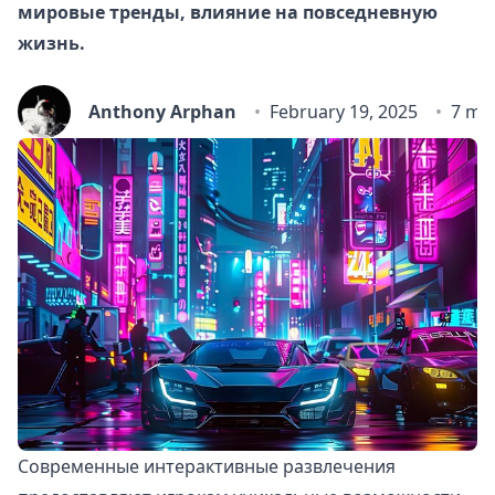
мировые тренды, влияние на повседневную
жизнь.
Anthony Arphan
February 19, 2025
7 mi
Современные интерактивные развлечения