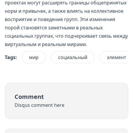
проектах могут расширять границы общепринятых
норм и привычек, а также влиять на коллективное
восприятие и поведение групп. Эти изменения
порой становятся заметными в реальных
социальных группах, что подчеркивает связь между
виртуальным и реальным мирами.
Tags:
мир
социальный
элемент
Comment
Disqus comment here