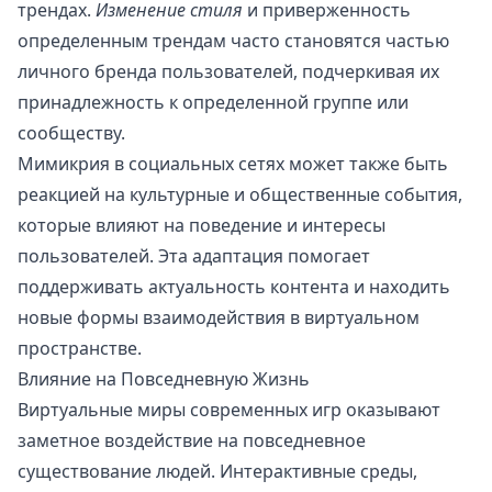
трендах.
Изменение стиля
и приверженность
определенным трендам часто становятся частью
личного бренда пользователей, подчеркивая их
принадлежность к определенной группе или
сообществу.
Мимикрия в социальных сетях может также быть
реакцией на культурные и общественные события,
которые влияют на поведение и интересы
пользователей. Эта адаптация помогает
поддерживать актуальность контента и находить
новые формы взаимодействия в виртуальном
пространстве.
Влияние на Повседневную Жизнь
Виртуальные миры современных игр оказывают
заметное воздействие на повседневное
существование людей. Интерактивные среды,