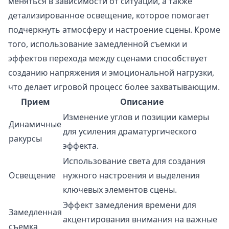
меняться в зависимости от ситуации, а также
детализированное освещение, которое помогает
подчеркнуть атмосферу и настроение сцены. Кроме
того, использование замедленной съемки и
эффектов перехода между сценами способствует
созданию напряжения и эмоциональной нагрузки,
что делает игровой процесс более захватывающим.
Прием
Описание
Изменение углов и позиции камеры
Динамичные
для усиления драматургического
ракурсы
эффекта.
Использование света для создания
Освещение
нужного настроения и выделения
ключевых элементов сцены.
Эффект замедления времени для
Замедленная
акцентирования внимания на важные
съемка