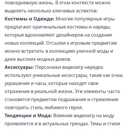
повседневную жизнь. В этом контексте можно
выделить несколько ключевых аспектов:
Костюмы и Одежда:
Многие популярные игры
предлагают оригинальные костюмы и наряды,
которые вдохновляют дизайнеров на создание
новых коллекций. Отсылки к игровым предметам
можно встретить в коллекциях уличной моды и
даже высоких модных домов.
Аксессуары:
Персонажи видеоигр нередко
используют уникальные аксессуары, такие как очки,
украшения и часы, которые находят свое
отражение в реальной жизни. Эти элементы часто
становятся предметом подражания и стремления
повторить стиль любимого героя.
Тенденции и Мода:
Влияние видеоигр на моду
проявляется и в актуальных трендах. Темы и стили