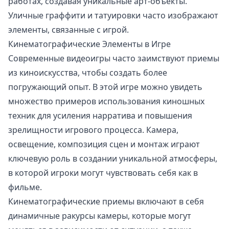
работах, создавая уникальные арт-объекты.
Уличные граффити и татуировки часто изображают
элементы, связанные с игрой.
Кинематографические Элементы в Игре
Современные видеоигры часто заимствуют приемы
из киноискусства, чтобы создать более
погружающий опыт. В этой игре можно увидеть
множество примеров использования киношных
техник для усиления нарратива и повышения
зрелищности игрового процесса. Камера,
освещение, композиция сцен и монтаж играют
ключевую роль в создании уникальной атмосферы,
в которой игроки могут чувствовать себя как в
фильме.
Кинематографические приемы включают в себя
динамичные ракурсы камеры, которые могут