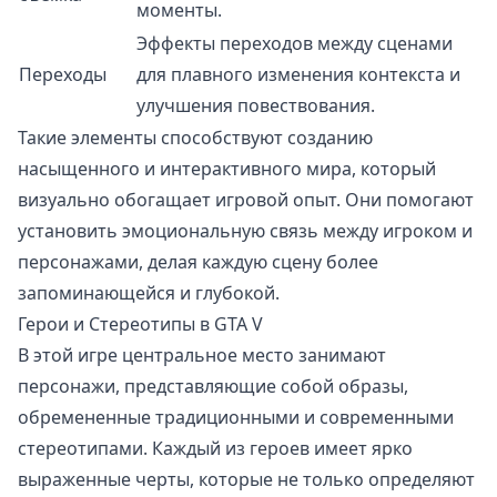
моменты.
Эффекты переходов между сценами
Переходы
для плавного изменения контекста и
улучшения повествования.
Такие элементы способствуют созданию
насыщенного и интерактивного мира, который
визуально обогащает игровой опыт. Они помогают
установить эмоциональную связь между игроком и
персонажами, делая каждую сцену более
запоминающейся и глубокой.
Герои и Стереотипы в GTA V
В этой игре центральное место занимают
персонажи, представляющие собой образы,
обремененные традиционными и современными
стереотипами. Каждый из героев имеет ярко
выраженные черты, которые не только определяют