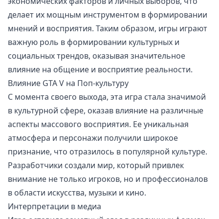
экономических факторов и личных выборов, что
делает их мощным инструментом в формировании
мнений и восприятия. Таким образом, игры играют
важную роль в формировании культурных и
социальных трендов, оказывая значительное
влияние на общение и восприятие реальности.
Влияние GTA V на Поп-культуру
С момента своего выхода, эта игра стала значимой
в культурной сфере, оказав влияние на различные
аспекты массового восприятия. Ее уникальная
атмосфера и персонажи получили широкое
признание, что отразилось в популярной культуре.
Разработчики создали мир, который привлек
внимание не только игроков, но и профессионалов
в области искусства, музыки и кино.
Интерпретации в медиа