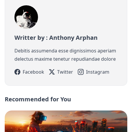
Writter by : Anthony Arphan
Debitis assumenda esse dignissimos aperiam
delectus maxime tenetur repudiandae dolore
Facebook
Twitter
Instagram
Recommended for You