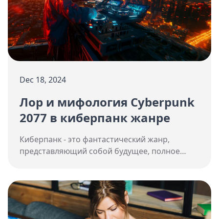
Dec 18, 2024
Лор и мифология Cyberpunk
2077 в киберпанк жанре
Киберпанк - это фантастический жанр,
представляющий собой будущее, полное
высоких технологий и социальных
изменений. Он часто включает в себя
мрачные, техногенные миры, где технологии
переплетаются с социальной
нестабильностью. Киберпанк оказал