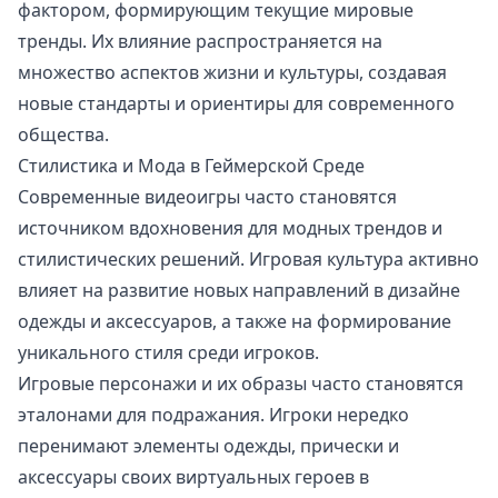
фактором, формирующим текущие мировые
тренды. Их влияние распространяется на
множество аспектов жизни и культуры, создавая
новые стандарты и ориентиры для современного
общества.
Стилистика и Мода в Геймерской Среде
Современные видеоигры часто становятся
источником вдохновения для модных трендов и
стилистических решений. Игровая культура активно
влияет на развитие новых направлений в дизайне
одежды и аксессуаров, а также на формирование
уникального стиля среди игроков.
Игровые персонажи и их образы часто становятся
эталонами для подражания. Игроки нередко
перенимают элементы одежды, прически и
аксессуары своих виртуальных героев в