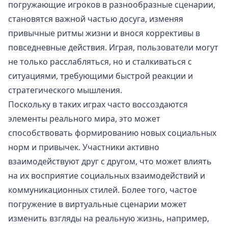
погружающие игроков в разнообразные сценарии,
становятся важной частью досуга, изменяя
привычные ритмы жизни и внося коррективы в
повседневные действия. Играя, пользователи могут
не только расслабляться, но и сталкиваться с
ситуациями, требующими быстрой реакции и
стратегического мышления.
Поскольку в таких играх часто воссоздаются
элементы реального мира, это может
способствовать формированию новых социальных
норм и привычек. Участники активно
взаимодействуют друг с другом, что может влиять
на их восприятие социальных взаимодействий и
коммуникационных стилей. Более того, частое
погружение в виртуальные сценарии может
изменить взгляды на реальную жизнь, например,