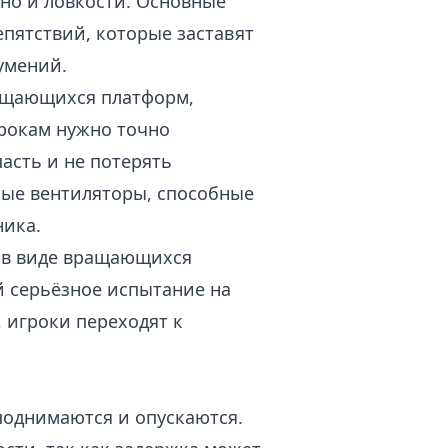
но и ловкости. Основные
пятствий, которые заставят
умений.
ращающихся платформ,
грокам нужно точно
асть и не потерять
ные вентиляторы, способные
ника.
и в виде вращающихся
й серьёзное испытание на
 игроки переходят к
поднимаются и опускаются.