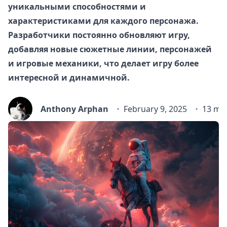
уникальными способностями и
характеристиками для каждого персонажа.
Разработчики постоянно обновляют игру,
добавляя новые сюжетные линии, персонажей
и игровые механики, что делает игру более
интересной и динамичной.
Anthony Arphan
February 9, 2025
13 mi