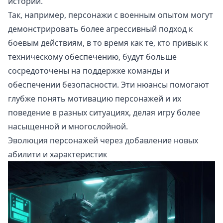
истории.
Так, например, персонажи с военным опытом могут
демонстрировать более агрессивный подход к
боевым действиям, в то время как те, кто привык к
техническому обеспечению, будут больше
сосредоточены на поддержке команды и
обеспечении безопасности. Эти нюансы помогают
глубже понять мотивацию персонажей и их
поведение в разных ситуациях, делая игру более
насыщенной и многослойной.
Эволюция персонажей через добавление новых
абилити и характеристик