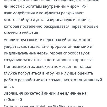
личности с богатым внутренним миром. Их
взаимодействия и конфликты раскрывают
многослойную и детализированную историю,
которая постепенно раскрывается через игровые
миссии и события.
Анализируя сюжет и персонажей игры, можно
увидеть, как тщательно проработанный мир и
индивидуальные черты героев способствуют
созданию захватывающего игрового процесса.
Понимание этих аспектов помогает не только
глубже погрузиться в игру, но и лучше оценить
работу разработчиков, создавших этот уникальный
опыт.
Эволюция сюжетной линии и её влияние на
геймплей
Сюжетная линия Rainbow Six Siege начала