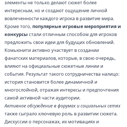
элементы не только делают сюжет более
интересным, но и создают ощущение личной
вовлеченности каждого игрока в развитие мира.
Кроме того,
популярные игровые мероприятия и
конкурсы
стали отличным способом для игроков
предложить свои идеи для будущих обновлений.
Комьюнити активно участвует в создании
фанатских материалов, которые, в свою очередь,
влияют на официальные сюжетные линии и
события. Результат такого сотрудничества налицо:
история становится более динамичной и
многослойной, отражая интересы и предпочтения
самой активной части аудитории.
Активное обсуждение в форумах и социальных сетях
также сыграло ключевую роль в развитии сюжета.
Дискуссии о персонажах, их мотивациях и