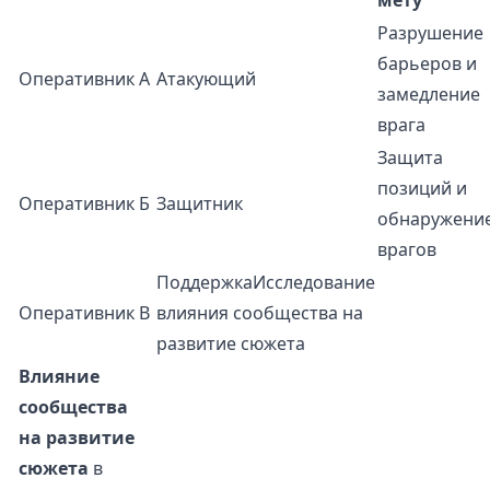
мету
Разрушение
барьеров и
Оперативник А
Атакующий
замедление
врага
Защита
позиций и
Оперативник Б
Защитник
обнаружени
врагов
ПоддержкаИсследование
Оперативник В
влияния сообщества на
развитие сюжета
Влияние
сообщества
на развитие
сюжета
в