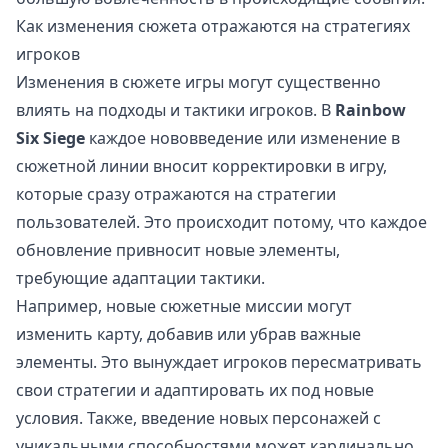
Как изменения сюжета отражаются на стратегиях
игроков
Изменения в сюжете игры могут существенно
влиять на подходы и тактики игроков. В
Rainbow
Six Siege
каждое нововведение или изменение в
сюжетной линии вносит корректировки в игру,
которые сразу отражаются на стратегии
пользователей. Это происходит потому, что каждое
обновление привносит новые элементы,
требующие адаптации тактики.
Например, новые сюжетные миссии могут
изменить карту, добавив или убрав важные
элементы. Это вынуждает игроков пересматривать
свои стратегии и адаптировать их под новые
условия. Также, введение новых персонажей с
уникальными способностями может кардинально