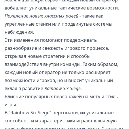
добавляет уникальные тактические возможности.
Появление новых классных ролей
- такие как
укрепленные стенки или продвинутые системы
наблюдения.
Эти изменения помогают поддерживать
разнообразие и свежесть игрового процесса,
открывая новые стратегии и способы
взаимодействия внутри команды. Таким образом,
каждый новый оператор не только расширяет
возможности игроков, но и вносит уникальный
вклад в развитие
Rainbow Six Siege
.
Влияние популярных персонажей на мету и стиль
игры
В “Rainbow Six Siege” персонажи, их уникальные
способности и характеристики играют ключевую
роль в формировании меты и стиля игры. С каждым