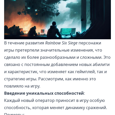
В течение развития
Rainbow Six Siege
персонажи
игры претерпели значительные изменения, что
сделало их более разнообразными и сложными. Это
связано с постоянным добавлением новых абилити
и характеристик, что изменяет как геймплей, так и
стратегию игры. Рассмотрим, как именно это
повлияло на игру.
Введение уникальных способностей
:
Каждый новый оператор приносит в игру особую
способность, которая меняет динамику сражений.
Примеры: