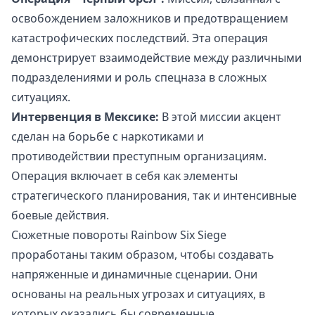
освобождением заложников и предотвращением
катастрофических последствий. Эта операция
демонстрирует взаимодействие между различными
подразделениями и роль спецназа в сложных
ситуациях.
Интервенция в Мексике:
В этой миссии акцент
сделан на борьбе с наркотиками и
противодействии преступным организациям.
Операция включает в себя как элементы
стратегического планирования, так и интенсивные
боевые действия.
Сюжетные повороты Rainbow Six Siege
проработаны таким образом, чтобы создавать
напряженные и динамичные сценарии. Они
основаны на реальных угрозах и ситуациях, в
которых оказались бы современные