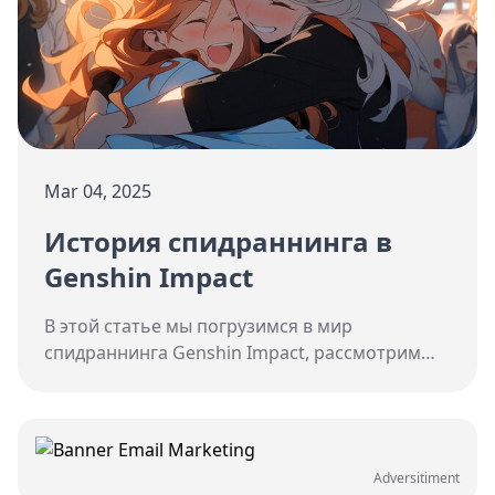
Mar 04, 2025
История спидраннинга в
Genshin Impact
В этой статье мы погрузимся в мир
спидраннинга Genshin Impact, рассмотрим
его истоки и развитие, а также познакомимся
с наиболее выдающимися представителями
этого сообщества. Приготовьтесь к
увлекательному путешествию, которое
Adversitiment
откроет вам новые грани уже знакомой игры