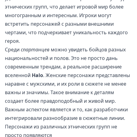
этнических групп, что делает игровой мир более
многогранным и интересным. Игроки могут
встретить персонажей с разными внешними
чертами, что подчеркивает уникальность каждого
героя.
Среди
спартанцев
можно увидеть бойцов разных
национальностей и полов. Это не просто дань
современным трендам, а реальное расширение
вселенной
Halo
. Женские персонажи представлены
наравне с мужскими, и их роли в сюжете не менее
важны и значимы. Такое внимание к деталям
создает более правдоподобный и живой мир.
Важным аспектом является и то, как разработчики
интегрировали разнообразие в сюжетные линии.
Персонажи из различных этнических групп не
просто появляются