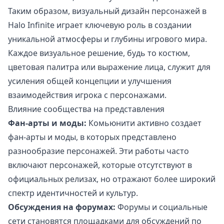
Таким образом, визуальный дизайн персонажей в
Halo Infinite играет ключевую роль в создании
уникальной атмосферы и глубины игрового мира.
Каждое визуальное решение, будь то костюм,
цветовая палитра или выражение лица, служит для
усиления общей концепции и улучшения
взаимодействия игрока с персонажами.
Влияние сообщества на представления
Фан-арты и моды:
Комьюнити активно создает
фан-арты и моды, в которых представлено
разнообразие персонажей. Эти работы часто
включают персонажей, которые отсутствуют в
официальных релизах, но отражают более широкий
спектр идентичностей и культур.
Обсуждения на форумах:
Форумы и социальные
сети становятся площадками для обсуждений по