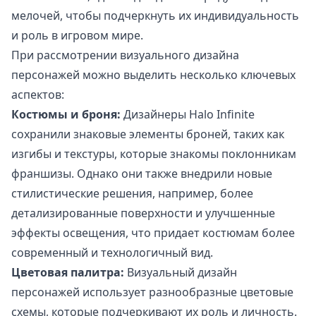
мелочей, чтобы подчеркнуть их индивидуальность
и роль в игровом мире.
При рассмотрении визуального дизайна
персонажей можно выделить несколько ключевых
аспектов:
Костюмы и броня:
Дизайнеры Halo Infinite
сохранили знаковые элементы броней, таких как
изгибы и текстуры, которые знакомы поклонникам
франшизы. Однако они также внедрили новые
стилистические решения, например, более
детализированные поверхности и улучшенные
эффекты освещения, что придает костюмам более
современный и технологичный вид.
Цветовая палитра:
Визуальный дизайн
персонажей использует разнообразные цветовые
схемы, которые подчеркивают их роль и личность.