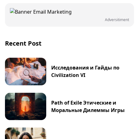
визуальную составляющую, но и влияют на
стратегию игрока. Рассмотрим основные
Adversitiment
элементы окружения, которые стоит
учитывать при прохождении игры.
Recent Post
Исследования и Гайды по
Civilization VI
Path of Exile Этические и
Моральные Дилеммы Игры