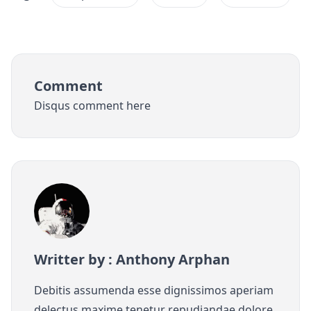
Comment
Disqus comment here
Writter by : Anthony Arphan
Debitis assumenda esse dignissimos aperiam
delectus maxime tenetur repudiandae dolore