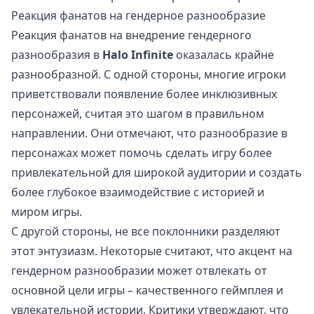
Реакция фанатов на гендерное разнообразие
Реакция фанатов на внедрение гендерного
разнообразия в
Halo Infinite
оказалась крайне
разнообразной. С одной стороны, многие игроки
приветствовали появление более инклюзивных
персонажей, считая это шагом в правильном
направлении. Они отмечают, что разнообразие в
персонажах может помочь сделать игру более
привлекательной для широкой аудитории и создать
более глубокое взаимодействие с историей и
миром игры.
С другой стороны, не все поклонники разделяют
этот энтузиазм. Некоторые считают, что акцент на
гендерном разнообразии может отвлекать от
основной цели игры – качественного геймплея и
увлекательной истории. Критики утверждают, что