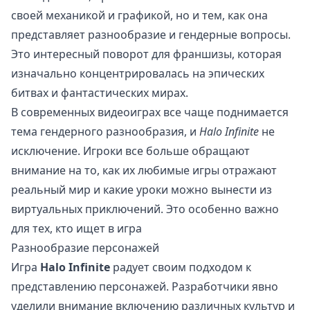
своей механикой и графикой, но и тем, как она
представляет разнообразие и гендерные вопросы.
Это интересный поворот для франшизы, которая
изначально концентрировалась на эпических
битвах и фантастических мирах.
В современных видеоиграх все чаще поднимается
тема гендерного разнообразия, и
Halo Infinite
не
исключение. Игроки все больше обращают
внимание на то, как их любимые игры отражают
реальный мир и какие уроки можно вынести из
виртуальных приключений. Это особенно важно
для тех, кто ищет в игра
Разнообразие персонажей
Игра
Halo Infinite
радует своим подходом к
представлению персонажей. Разработчики явно
уделили внимание включению различных культур и