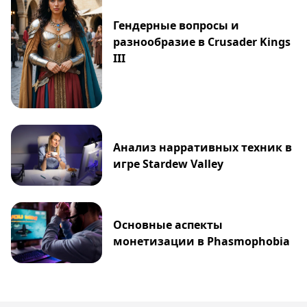
Гендерные вопросы и
разнообразие в Crusader Kings
III
Анализ нарративных техник в
игре Stardew Valley
Основные аспекты
монетизации в Phasmophobia