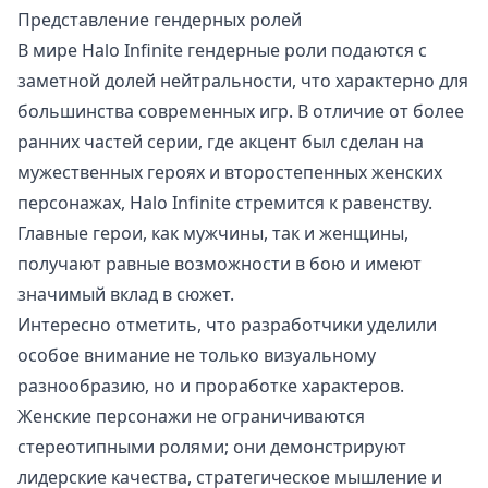
Представление гендерных ролей
В мире Halo Infinite гендерные роли подаются с
заметной долей нейтральности, что характерно для
большинства современных игр. В отличие от более
ранних частей серии, где акцент был сделан на
мужественных героях и второстепенных женских
персонажах, Halo Infinite стремится к равенству.
Главные герои, как мужчины, так и женщины,
получают равные возможности в бою и имеют
значимый вклад в сюжет.
Интересно отметить, что разработчики уделили
особое внимание не только визуальному
разнообразию, но и проработке характеров.
Женские персонажи не ограничиваются
стереотипными ролями; они демонстрируют
лидерские качества, стратегическое мышление и