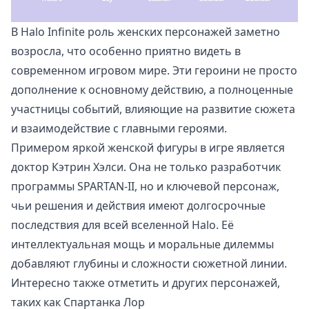
В Halo Infinite роль женских персонажей заметно
возросла, что особенно приятно видеть в
современном игровом мире. Эти героини не просто
дополнение к основному действию, а полноценные
участницы событий, влияющие на развитие сюжета
и взаимодействие с главными героями.
Примером яркой женской фигуры в игре является
доктор Кэтрин Хэлси. Она не только разработчик
программы SPARTAN-II, но и ключевой персонаж,
чьи решения и действия имеют долгосрочные
последствия для всей вселенной Halo. Её
интеллектуальная мощь и моральные дилеммы
добавляют глубины и сложности сюжетной линии.
Интересно также отметить и других персонажей,
таких как Спартанка Лор