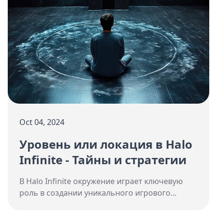
Oct 04, 2024
Уровень или локация в Halo
Infinite - Тайны и стратегии
В Halo Infinite окружение играет ключевую
роль в создании уникального игрового
опыта. Каждый уровень наполнен
элементами, которые не только обогащают