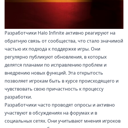
Разработчики Halo Infinite активно реагируют на
обратную связь от сообщества, что стало значимой
частью их подхода к поддержке игры. Они
регулярно публикуют обновления, в которых
делятся планами по исправлению проблем и
внедрению новых функций. Эта открытость
позволяет игрокам быть в курсе происходящего и
чувствовать свою причастность к процессу
разработки.
Разработчики часто проводят опросы и активно
участвуют в обсуждениях на форумах и в
социальных сетях. Они учитывают мнения игроков