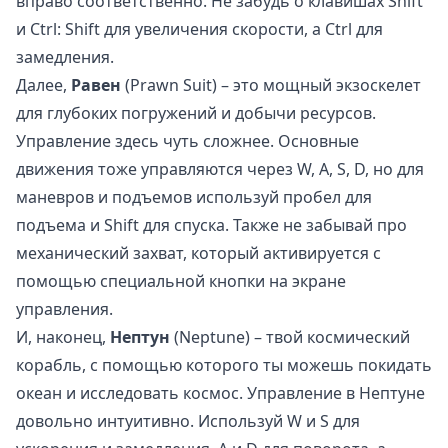
вправо соответственно. Не забудь о клавишах Shift
и Ctrl: Shift для увеличения скорости, а Ctrl для
замедления.
Далее,
Равен
(Prawn Suit) – это мощный экзоскелет
для глубоких погружений и добычи ресурсов.
Управление здесь чуть сложнее. Основные
движения тоже управляются через W, A, S, D, но для
маневров и подъемов используй пробел для
подъема и Shift для спуска. Также не забывай про
механический захват, который активируется с
помощью специальной кнопки на экране
управления.
И, наконец,
Нептун
(Neptune) – твой космический
корабль, с помощью которого ты можешь покидать
океан и исследовать космос. Управление в Нептуне
довольно интуитивно. Используй W и S для