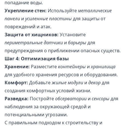
попадание воды.
Укрепление стен:
Используйте
металлические
панели
и
усиленные пластины
для защиты от
повреждений и атак.
Защита от хищников:
Установите
периметральные датчики
и
барьеры
для
предупреждения о приближении опасных существ.
Шаг 4: Оптимизация базы
Хранение:
Разместите
контейнеры
и
хранилища
для удобного хранения ресурсов и оборудования.
Комфорт:
Добавьте
жилые модули
и
декор
для
создания комфортных условий жизни.
Разведка:
Постройте
обсерватории
и
сенсоры
для
наблюдения за окружающей средой и
потенциальными угрозами.
С правильным подходом к строительству и