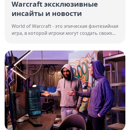
Warcraft эксклюзивные
инсайты и новости
World of Warcraft - это эпическая фэнтезийная
игра, в которой игроки могут создать своих
персонажей и отправиться в захватывающие
приключения в мире Азерота. Игра
предлагает уникальный игровой процесс,
сражения, квесты и многое другое, что делает
ее одной из самых популярных игр в жанре
фэнтези.