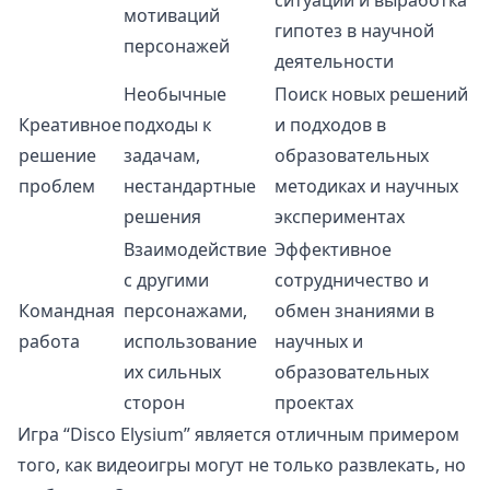
ситуаций и выработка
мотиваций
гипотез в научной
персонажей
деятельности
Необычные
Поиск новых решений
Креативное
подходы к
и подходов в
решение
задачам,
образовательных
проблем
нестандартные
методиках и научных
решения
экспериментах
Взаимодействие
Эффективное
с другими
сотрудничество и
Командная
персонажами,
обмен знаниями в
работа
использование
научных и
их сильных
образовательных
сторон
проектах
Игра “Disco Elysium” является отличным примером
того, как видеоигры могут не только развлекать, но