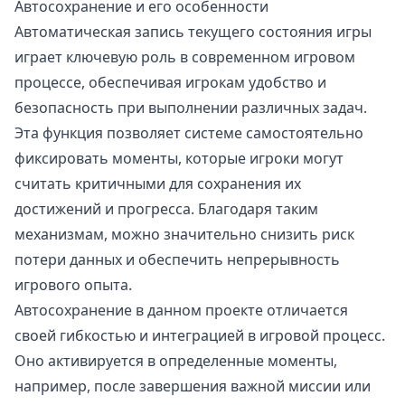
Автосохранение и его особенности
Автоматическая запись текущего состояния игры
играет ключевую роль в современном игровом
процессе, обеспечивая игрокам удобство и
безопасность при выполнении различных задач.
Эта функция позволяет системе самостоятельно
фиксировать моменты, которые игроки могут
считать критичными для сохранения их
достижений и прогресса. Благодаря таким
механизмам, можно значительно снизить риск
потери данных и обеспечить непрерывность
игрового опыта.
Автосохранение в данном проекте отличается
своей гибкостью и интеграцией в игровой процесс.
Оно активируется в определенные моменты,
например, после завершения важной миссии или