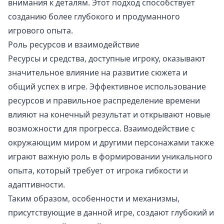
внимания к деталям. Этот подход способствует
созданию более глубокого и продуманного
игрового опыта.
Роль ресурсов и взаимодействие
Ресурсы и средства, доступные игроку, оказывают
значительное влияние на развитие сюжета и
общий успех в игре. Эффективное использование
ресурсов и правильное распределение времени
влияют на конечный результат и открывают новые
возможности для прогресса. Взаимодействие с
окружающим миром и другими персонажами также
играют важную роль в формировании уникального
опыта, который требует от игрока гибкости и
адаптивности.
Таким образом, особенности и механизмы,
присутствующие в данной игре, создают глубокий и