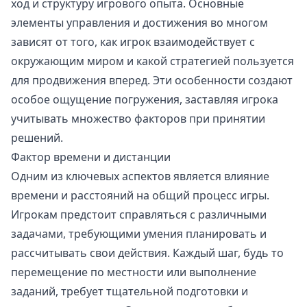
ход и структуру игрового опыта. Основные
элементы управления и достижения во многом
зависят от того, как игрок взаимодействует с
окружающим миром и какой стратегией пользуется
для продвижения вперед. Эти особенности создают
особое ощущение погружения, заставляя игрока
учитывать множество факторов при принятии
решений.
Фактор времени и дистанции
Одним из ключевых аспектов является влияние
времени и расстояний на общий процесс игры.
Игрокам предстоит справляться с различными
задачами, требующими умения планировать и
рассчитывать свои действия. Каждый шаг, будь то
перемещение по местности или выполнение
заданий, требует тщательной подготовки и