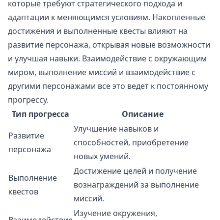
которые требуют стратегического подхода и
адаптации к меняющимся условиям. Накопленные
достижения и выполненные квесты влияют на
развитие персонажа, открывая новые возможности
и улучшая навыки. Взаимодействие с окружающим
миром, выполнение миссий и взаимодействие с
другими персонажами все это ведет к постоянному
прогрессу.
Тип прогресса
Описание
Улучшение навыков и
Развитие
способностей, приобретение
персонажа
новых умений.
Достижение целей и получение
Выполнение
вознаграждений за выполнение
квестов
миссий.
Изучение окружения,
Взаимодействие