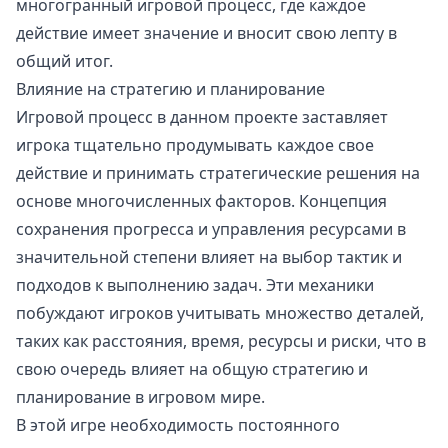
многогранный игровой процесс, где каждое
действие имеет значение и вносит свою лепту в
общий итог.
Влияние на стратегию и планирование
Игровой процесс в данном проекте заставляет
игрока тщательно продумывать каждое свое
действие и принимать стратегические решения на
основе многочисленных факторов. Концепция
сохранения прогресса и управления ресурсами в
значительной степени влияет на выбор тактик и
подходов к выполнению задач. Эти механики
побуждают игроков учитывать множество деталей,
таких как расстояния, время, ресурсы и риски, что в
свою очередь влияет на общую стратегию и
планирование в игровом мире.
В этой игре необходимость постоянного