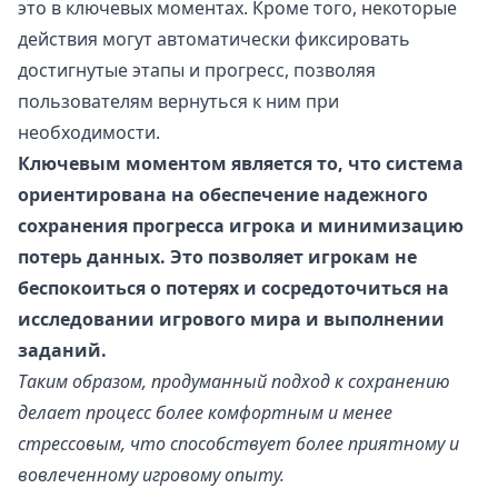
это в ключевых моментах. Кроме того, некоторые
действия могут автоматически фиксировать
достигнутые этапы и прогресс, позволяя
пользователям вернуться к ним при
необходимости.
Ключевым моментом является то, что система
ориентирована на обеспечение надежного
сохранения прогресса игрока и минимизацию
потерь данных. Это позволяет игрокам не
беспокоиться о потерях и сосредоточиться на
исследовании игрового мира и выполнении
заданий.
Таким образом, продуманный подход к сохранению
делает процесс более комфортным и менее
стрессовым, что способствует более приятному и
вовлеченному игровому опыту.