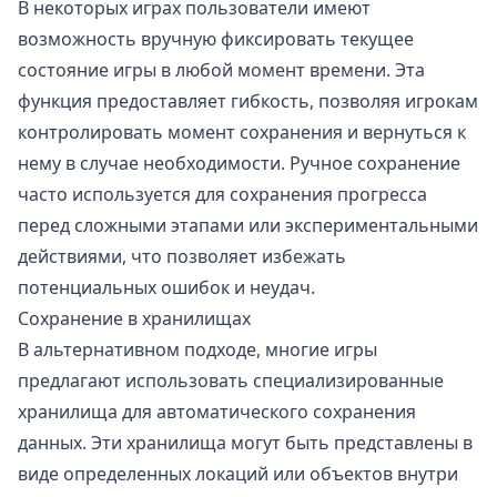
В некоторых играх пользователи имеют
возможность вручную фиксировать текущее
состояние игры в любой момент времени. Эта
функция предоставляет гибкость, позволяя игрокам
контролировать момент сохранения и вернуться к
нему в случае необходимости. Ручное сохранение
часто используется для сохранения прогресса
перед сложными этапами или экспериментальными
действиями, что позволяет избежать
потенциальных ошибок и неудач.
Сохранение в хранилищах
В альтернативном подходе, многие игры
предлагают использовать специализированные
хранилища для автоматического сохранения
данных. Эти хранилища могут быть представлены в
виде определенных локаций или объектов внутри