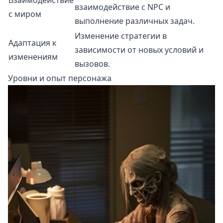
взаимодействие с NPC и
с миром
выполнение различных задач.
Изменение стратегии в
Адаптация к
зависимости от новых условий и
изменениям
вызовов.
Уровни и опыт персонажа