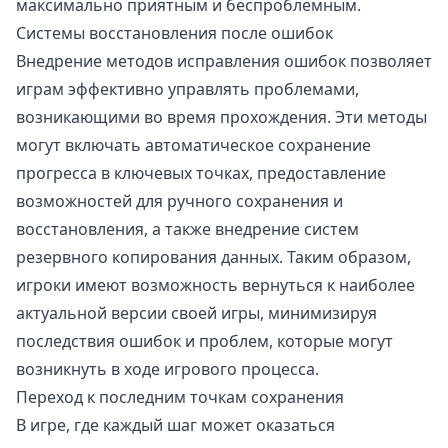
максимально приятным и беспроблемным.
Системы восстановления после ошибок
Внедрение методов исправления ошибок позволяет
играм эффективно управлять проблемами,
возникающими во время прохождения. Эти методы
могут включать автоматическое сохранение
прогресса в ключевых точках, предоставление
возможностей для ручного сохранения и
восстановления, а также внедрение систем
резервного копирования данных. Таким образом,
игроки имеют возможность вернуться к наиболее
актуальной версии своей игры, минимизируя
последствия ошибок и проблем, которые могут
возникнуть в ходе игрового процесса.
Переход к последним точкам сохранения
В игре, где каждый шаг может оказаться