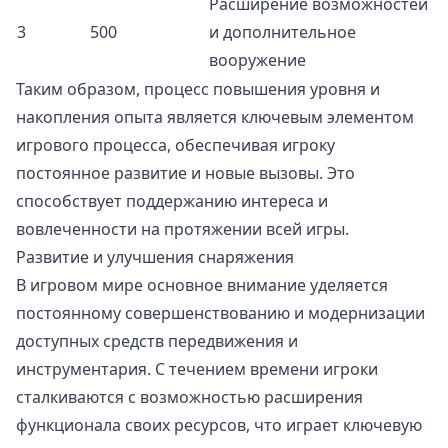
Расширение возможностей
3
500
и дополнительное
вооружение
Таким образом, процесс повышения уровня и
накопления опыта является ключевым элементом
игрового процесса, обеспечивая игроку
постоянное развитие и новые вызовы. Это
способствует поддержанию интереса и
вовлеченности на протяжении всей игры.
Развитие и улучшения снаряжения
В игровом мире основное внимание уделяется
постоянному совершенствованию и модернизации
доступных средств передвижения и
инструментария. С течением времени игроки
сталкиваются с возможностью расширения
функционала своих ресурсов, что играет ключевую