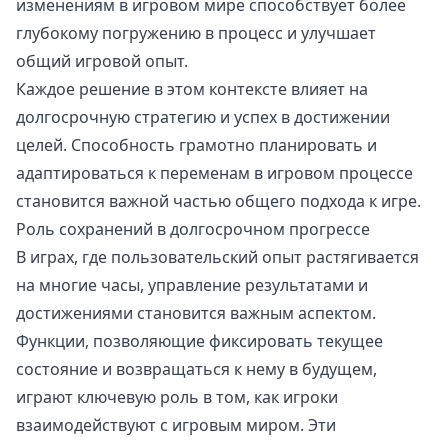
изменениям в игровом мире способствует более
глубокому погружению в процесс и улучшает
общий игровой опыт.
Каждое решение в этом контексте влияет на
долгосрочную стратегию и успех в достижении
целей. Способность грамотно планировать и
адаптироваться к переменам в игровом процессе
становится важной частью общего подхода к игре.
Роль сохранений в долгосрочном прогрессе
В играх, где пользовательский опыт растягивается
на многие часы, управление результатами и
достижениями становится важным аспектом.
Функции, позволяющие фиксировать текущее
состояние и возвращаться к нему в будущем,
играют ключевую роль в том, как игроки
взаимодействуют с игровым миром. Эти