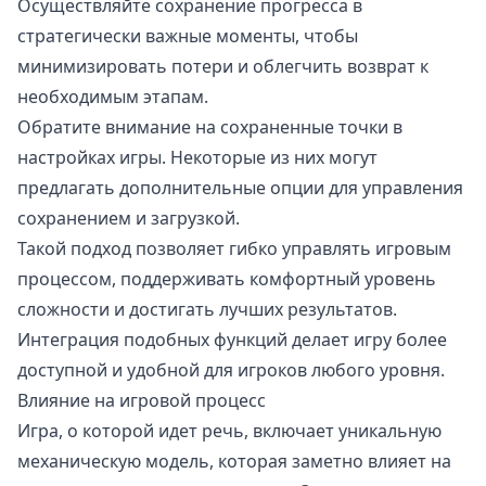
Осуществляйте сохранение прогресса в
стратегически важные моменты, чтобы
минимизировать потери и облегчить возврат к
необходимым этапам.
Обратите внимание на сохраненные точки в
настройках игры. Некоторые из них могут
предлагать дополнительные опции для управления
сохранением и загрузкой.
Такой подход позволяет гибко управлять игровым
процессом, поддерживать комфортный уровень
сложности и достигать лучших результатов.
Интеграция подобных функций делает игру более
доступной и удобной для игроков любого уровня.
Влияние на игровой процесс
Игра, о которой идет речь, включает уникальную
механическую модель, которая заметно влияет на