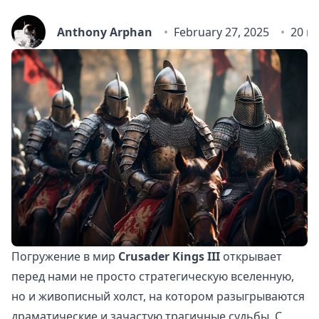
Anthony Arphan
February 27, 2025
20 m
Погружение в мир
Crusader Kings III
открывает
перед нами не просто стратегическую вселенную,
но и живописный холст, на котором разыгрываются
драматические и зачастую трагичные судьбы. С