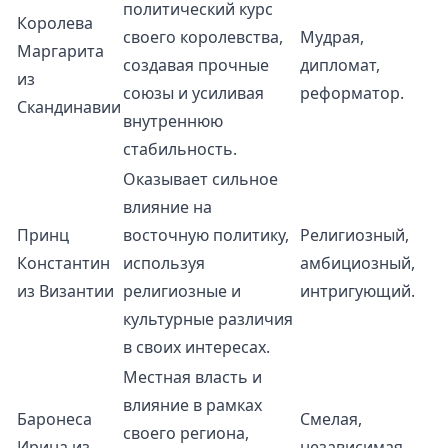
политический курс
Королева
своего королевства,
Мудрая,
Маргарита
создавая прочные
дипломат,
из
союзы и усиливая
реформатор.
Скандинавии
внутреннюю
стабильность.
Оказывает сильное
влияние на
Принц
восточную политику,
Религиозный,
Константин
используя
амбициозный,
из Византии
религиозные и
интригующий.
культурные различия
в своих интересах.
Местная власть и
влияние в рамках
Баронеса
Смелая,
своего региона,
Ирина из
независимая,