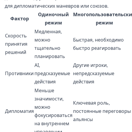
для дипломатических маневров или союзов.
Одиночный
Многопользовательск
Фактор
режим
режим
Медленная,
Скорость
можно
Быстрая, необходимо
принятия
тщательно
быстро реагировать
решений
планировать
AI,
Другие игроки,
Противники
предсказуемые
непредсказуемые
действия
действия
Меньше
значимости,
Ключевая роль,
можно
Дипломатия
постоянные переговоры
фокусироваться
альянсы
на внутреннем
управлении