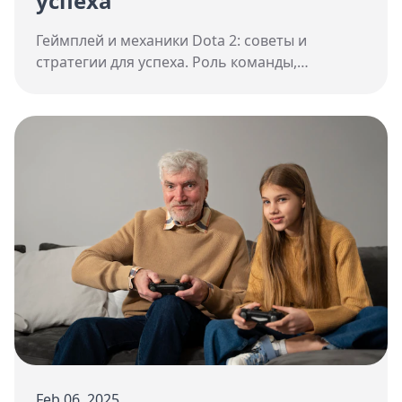
успеха
Геймплей и механики Dota 2: советы и
стратегии для успеха. Роль команды,
важность роли, выбор персонажа,
координация с командой, основные аспекты
игры, типы персонажей и их роли, выбор
подходящего героя, стратегии на ранней
стадии игры, эффективное распределение
ресурсов, общение и координация с
командой, планирование и выполнение
действий, обзор предметов и их влияния.
Feb 06, 2025